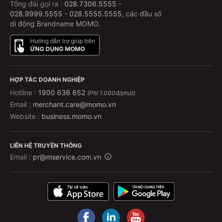
Tổng đài gọi ra :
028.7306.5555
-
028.9999.5555
-
028.5555.5555
, các đầu số
di động Brandname MOMO.
Hướng dẫn trợ giúp trên
ỨNG DỤNG MOMO
HỢP TÁC DOANH NGHIỆP
Hotline :
1900 636 652
(Phí 1.000đ/phút)
Email :
merchant.care@momo.vn
Website :
business.momo.vn
LIÊN HỆ TRUYỀN THÔNG
Email :
pr@mservice.com.vn