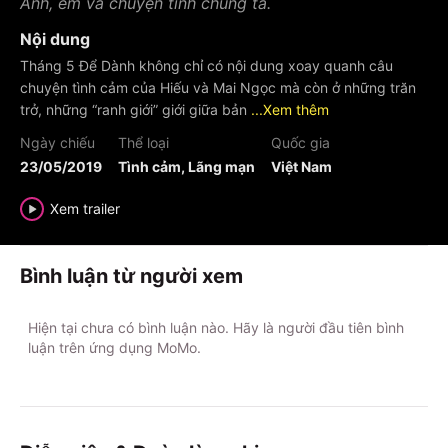
Anh, em và chuyện tình chúng ta.
Nội dung
Tháng 5 Để Dành không chỉ có nội dung xoay quanh câu
chuyện tình cảm của Hiếu và Mai Ngọc mà còn ở những trăn
trở, những “ranh giới” giới giữa bản
...Xem thêm
Ngày chiếu
Thể loại
Quốc gia
23/05/2019
Tình cảm, Lãng mạn
Việt Nam
Xem trailer
Bình luận từ người xem
Hiện tại chưa có bình luận nào. Hãy là người đầu tiên bình
luận trên ứng dụng MoMo.