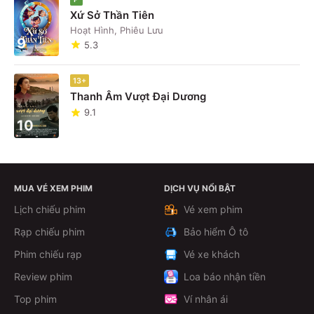
Xứ Sở Thần Tiên
Hoạt Hình, Phiêu Lưu
9
5.3
13+
Thanh Âm Vượt Đại Dương
9.1
10
MUA VÉ XEM PHIM
DỊCH VỤ NỔI BẬT
Lịch chiếu phim
Vé xem phim
Rạp chiếu phim
Bảo hiểm Ô tô
Phim chiếu rạp
Vé xe khách
Review phim
Loa báo nhận tiền
Top phim
Ví nhân ái