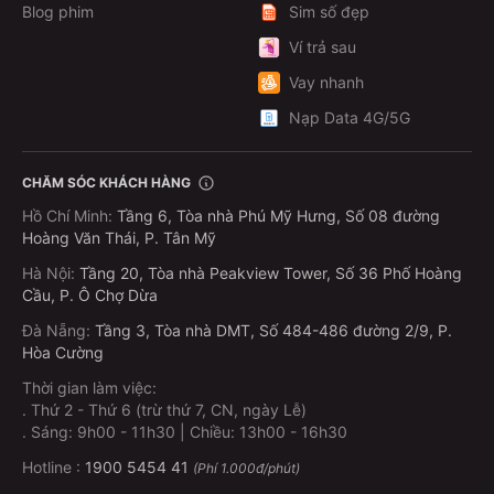
Blog phim
Sim số đẹp
Ví trả sau
Vay nhanh
Nạp Data 4G/5G
CHĂM SÓC KHÁCH HÀNG
Hồ Chí Minh
:
Tầng 6, Tòa nhà Phú Mỹ Hưng, Số 08 đường
Hoàng Văn Thái, P. Tân Mỹ
Hà Nội
:
Tầng 20, Tòa nhà Peakview Tower, Số 36 Phố Hoàng
Cầu, P. Ô Chợ Dừa
Đà Nẵng
:
Tầng 3, Tòa nhà DMT, Số 484-486 đường 2/9, P.
Hòa Cường
Thời gian làm việc:
.
Thứ 2 - Thứ 6 (trừ thứ 7, CN, ngày Lễ)
.
Sáng: 9h00 - 11h30 | Chiều: 13h00 - 16h30
Hotline :
1900 5454 41
(Phí 1.000đ/phút)