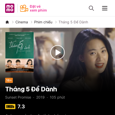
MoMo - Ứng dụng tài chính
Đặt vé
xem phim
Navig
Cinema
Phim chiếu
Tháng 5 Để Dành
16+
Tháng 5 Để Dành
·
·
Sunset Promise
2019
105
phút
7.3