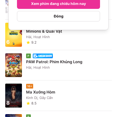
Nguyên Mới
Xem phim đang chiếu hôm nay
5
Hài, Hoạt Hình
10
Đóng
P
Minions & Quái Vật
Hài, Hoạt Hình
6
9.2
P
PAW Patrol: Phim Khủng Long
Hài, Hoạt Hình
7
16+
Ma Xưởng Hòm
Kinh Dị, Gây Cấn
8
8.5
P