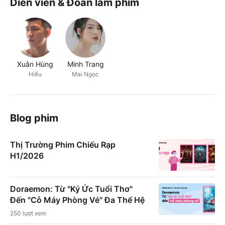
Diễn viên & Đoàn làm phim
Xuân Hùng
Minh Trang
Hiếu
Mai Ngọc
Blog phim
Thị Trường Phim Chiếu Rạp
H1/2026
Doraemon: Từ "Ký Ức Tuổi Thơ"
Đến "Cỗ Máy Phòng Vé" Đa Thế Hệ
250
lượt xem