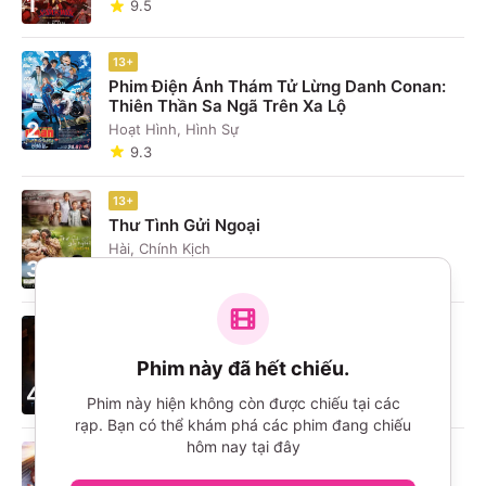
1
9.5
13+
Phim Điện Ảnh Thám Tử Lừng Danh Conan:
Thiên Thần Sa Ngã Trên Xa Lộ
2
Hoạt Hình, Hình Sự
9.3
13+
Thư Tình Gửi Ngoại
Hài, Chính Kịch
3
9.3
16+
The Odyssey
Phim này đã hết chiếu.
Phiêu Lưu, Chính Kịch
4
9.7
Phim này hiện không còn được chiếu tại các
rạp. Bạn có thể khám phá các phim đang chiếu
hôm nay tại đây
P
Umamusume: Pretty Derby - Khởi Đầu Kỷ