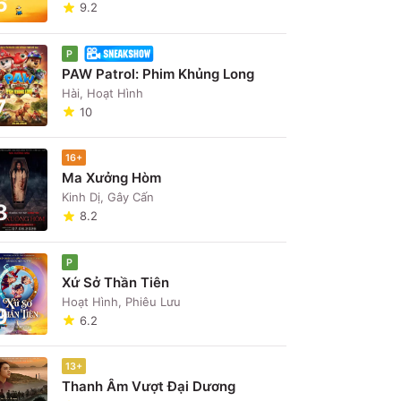
6
9.2
P
PAW Patrol: Phim Khủng Long
Hài, Hoạt Hình
7
10
16+
Ma Xưởng Hòm
Kinh Dị, Gây Cấn
8
8.2
P
Xứ Sở Thần Tiên
Hoạt Hình, Phiêu Lưu
9
6.2
13+
Thanh Âm Vượt Đại Dương