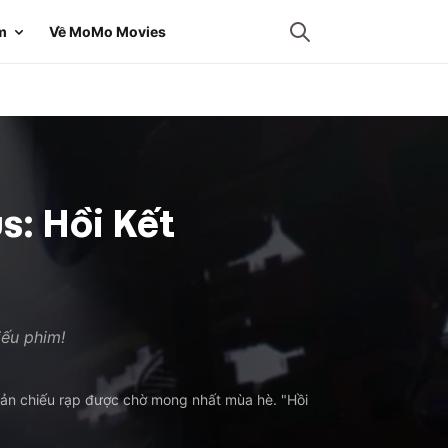
m
Về MoMo Movies
s: Hồi Kết
iếu phim!
 bản chiếu rạp được chờ mong nhất mùa hè. "Hồi