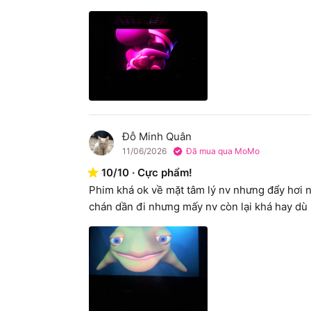
Đỗ Minh Quân
Đ
11/06/2026
Đã mua qua MoMo
10
/
10
·
Cực phẩm!
Phim khá ok về mặt tâm lý nv nhưng đẩy hơi n
chán dần đi nhưng mấy nv còn lại khá hay dù