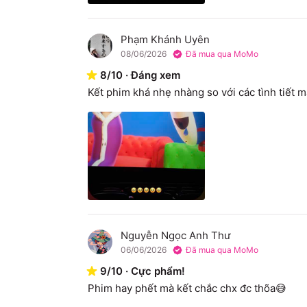
Phạm Khánh Uyên
P
08/06/2026
Đã mua qua MoMo
8
/
10
·
Đáng xem
Kết phim khá nhẹ nhàng so với các tình tiết 
Nguyễn Ngọc Anh Thư
N
06/06/2026
Đã mua qua MoMo
9
/
10
·
Cực phẩm!
Phim hay phết mà kết chắc chx đc thõa😅