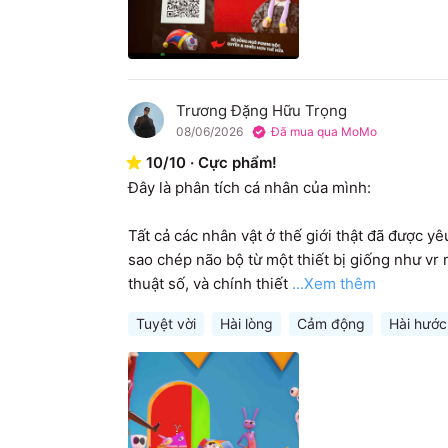
Trương Đặng Hữu Trọng
T
08/06/2026
Đã mua qua MoMo
10
/
10
·
Cực phẩm!
Đây là phân tích cá nhân của mình:

Tất cả các nhân vật ở thế giới thật đã được y
sao chép não bộ từ một thiết bị giống như vr m
thuật số, và chính thiết
...Xem thêm
Tuyệt vời
Hài lòng
Cảm động
Hài hước