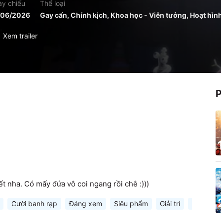
y chiếu
Thể loại
/06/2026
Gay cấn, Chính kịch, Khoa học - Viễn tưởng, Hoạt hìn
Xem trailer
ết nha. Có mấy đứa vô coi ngang rồi chê :)))
Cười banh rạp
Đáng xem
Siêu phẩm
Giải trí
Ý nghĩa