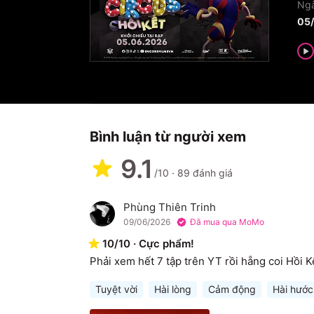
Ngà
05
Bình luận từ người xem
9.1
/10
·
89
đánh giá
Phùng Thiên Trinh
P
09/06/2026
Đã mua qua MoMo
10
/
10
·
Cực phẩm!
Phải xem hết 7 tập trên YT rồi hẵng coi Hồi K
Tuyệt vời
Hài lòng
Cảm động
Hài hước