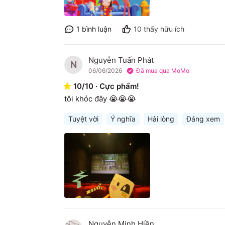
1
bình luận
10
thấy hữu ích
Nguyễn Tuấn Phát
N
06/06/2026
Đã mua qua MoMo
10
/
10
·
Cực phẩm!
tôi khóc đây 😭😭😭
Tuyệt vời
Ý nghĩa
Hài lòng
Đáng xem
Nguyễn Minh Hiền