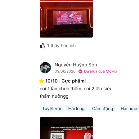
1
thấy hữu ích
Nguyễn Huỳnh Sơn
N
09/06/2026
Đã mua qua MoMo
10
/
10
·
Cực phẩm!
coi 1 lần chưa thấm, coi 2 lần siêu

thấm nuôngg
Tuyệt vời
Hài lòng
Cảm động
Hài hước