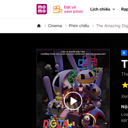
MoMo - Ứng dụng tài chính
Đặt vé
Lịch chiếu
Rạp
xem phim
Cinema
Phim chiếu
The Amazing Digit
K
T
The
Xem
Nộ
Loạ
Kết