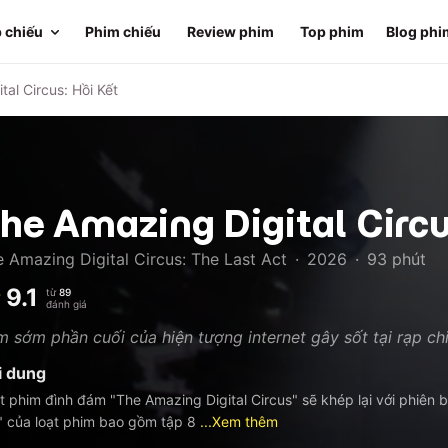
 chiếu
Phim chiếu
Review phim
Top phim
Blog phi
al Circus: Hồi Kết
he Amazing Digital Circu
 Amazing Digital Circus: The Last Act
·
2026
·
93
phút
9.1
từ
89
đánh giá
 sớm phần cuối của hiện tượng internet gây sốt tại rạp ch
i dung
t phim đình đám "The Amazing Digital Circus" sẽ khép lại với phiên
" của loạt phim bao gồm tập 8
...Xem thêm