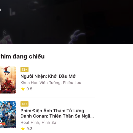
h
Phim đang chiếu
13+
Người Nhện: Khởi Đầu Mới
Khoa Học Viễn Tưởng, Phiêu Lưu
1
9.5
13+
Phim Điện Ảnh Thám Tử Lừng
Danh Conan: Thiên Thần Sa Ngã
2
Trên Xa Lộ
Khóc trôi rạp
Hoạt Hình, Hình Sự
9.3