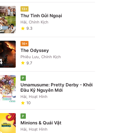
13+
Thư Tình Gửi Ngoại
Hài, Chính Kịch
3
9.3
16+
The Odyssey
Phiêu Lưu, Chính Kịch
4
9.7
P
Umamusume: Pretty Derby - Khởi
Đầu Kỷ Nguyên Mới
5
Hài, Hoạt Hình
10
 phẩm
P
Minions & Quái Vật
Hài, Hoạt Hình