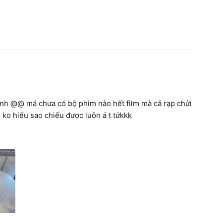
canh @@ má chưa có bộ phim nào hết film mà cả rạp chửi 
 ko hiểu sao chiếu được luôn á t tứkkk