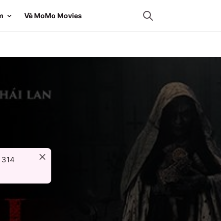
m
Về MoMo Movies
ừ
314