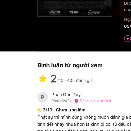
Đượ
ngư
Ngà
05
Bình luận từ người xem
2
/10
·
405
đánh giá
Phan Đức Duy
P
08/04/2024
Đã mua qua MoMo
3
/
10
·
Chưa ưng lắm
Thật sự thì mình cũng không muốn đánh giá c
tình tiết nhầy nhụa hơn là kinh dị coi từ đầu