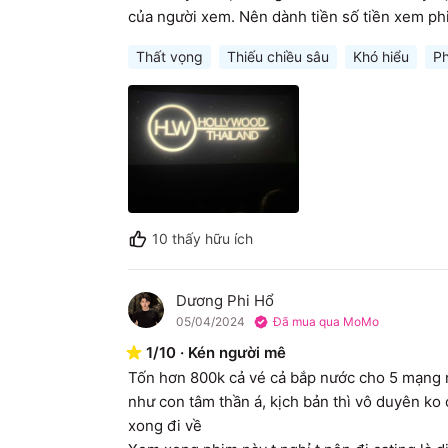
của người xem. Nên dành tiền số tiền xem ph
Thất vọng
Thiếu chiều sâu
Khó hiểu
Ph
10
thấy hữu ích
Dương Phi Hổ
D
05/04/2024
Đã mua qua MoMo
1
/
10
·
Kén người mê
Tốn hơn 800k cả vé cả bắp nước cho 5 mạng n
như con tâm thần á, kịch bản thì vô duyên ko c
xong đi về
