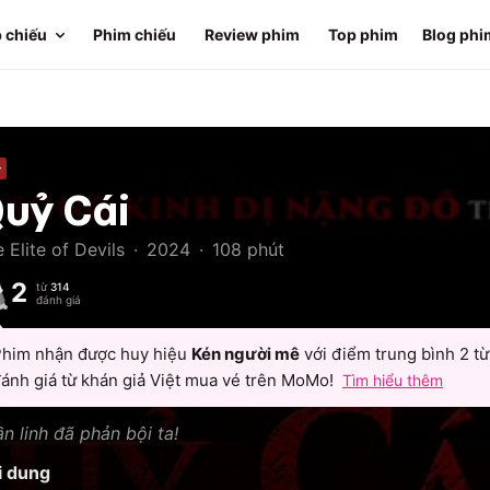
 chiếu
Phim chiếu
Review phim
Top phim
Blog phi
+
uỷ Cái
 Elite of Devils
·
2024
·
108
phút
2
từ
314
đánh giá
him nhận được huy hiệu
Kén người mê
với điểm trung bình
2
t
ánh giá từ khán giả Việt mua vé trên MoMo!
Tìm hiểu thêm
n linh đã phản bội ta!
i dung