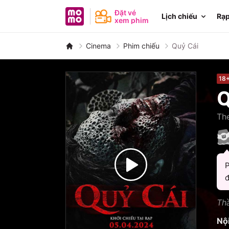
MoMo - Ứng dụng tài chính
Đặt vé
Lịch chiếu
Rạp
xem phim
Cinema
Phim chiếu
Quỷ Cái
18
Q
The
P
đ
Thầ
Nộ