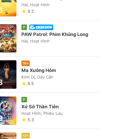
Hài, Hoạt Hình
6
9.2
P
PAW Patrol: Phim Khủng Long
Hài, Hoạt Hình
7
16+
Ma Xưởng Hòm
Kinh Dị, Gây Cấn
8
8.5
P
Xứ Sở Thần Tiên
Hoạt Hình, Phiêu Lưu
9
5.3
13+