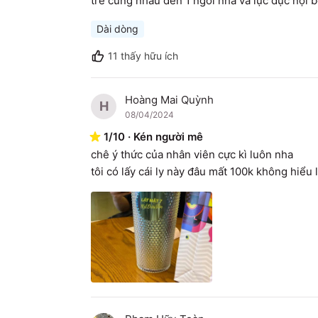
trẻ cùng nhau đến 1 ngôi nhà và lục đục nội
Dài dòng
11
thấy hữu ích
Hoàng Mai Quỳnh
H
08/04/2024
1
/
10
·
Kén người mê
chê ý thức của nhân viên cực kì luôn nha

tôi có lấy cái ly này đâu mất 100k không hiểu 