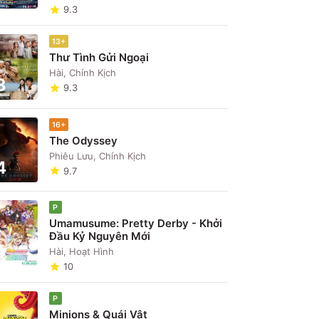
9.3
13+
Thư Tình Gửi Ngoại
Hài, Chính Kịch
3
9.3
16+
The Odyssey
Phiêu Lưu, Chính Kịch
4
9.7
P
Umamusume: Pretty Derby - Khởi
Đầu Kỷ Nguyên Mới
5
Hài, Hoạt Hình
10
P
Minions & Quái Vật