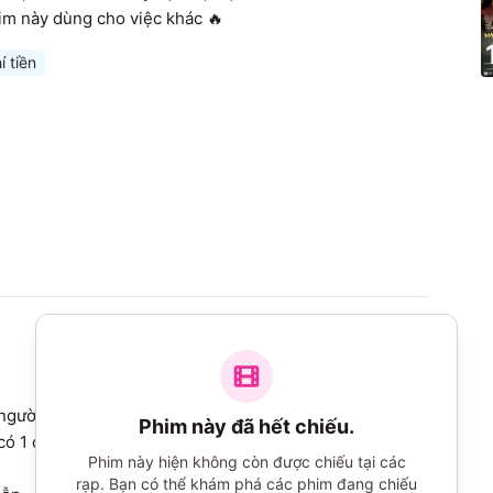
im này dùng cho việc khác 🔥
í tiền
gười  mà phim nó dỡ THÌ THÔI NHÉ luôn á, ma gì nhìn 
Phim này đã hết chiếu.
ó 1 chút ý nghĩa luôn á . Diễn viên thì diễn như đọc cho 
Phim này hiện không còn được chiếu tại các
rạp. Bạn có thể khám phá các phim đang chiếu