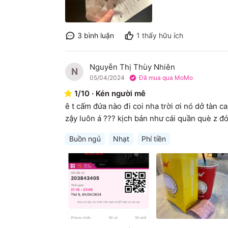
3
bình luận
1
thấy hữu ích
Nguyễn Thị Thùy Nhiên
N
05/04/2024
Đã mua qua MoMo
1
/
10
·
Kén người mê
ê t cấm đứa nào đi coi nha trời ơi nó dở tàn 
zậy luôn á ??? kịch bản như cái quần què z đó
Buồn ngủ
Nhạt
Phí tiền