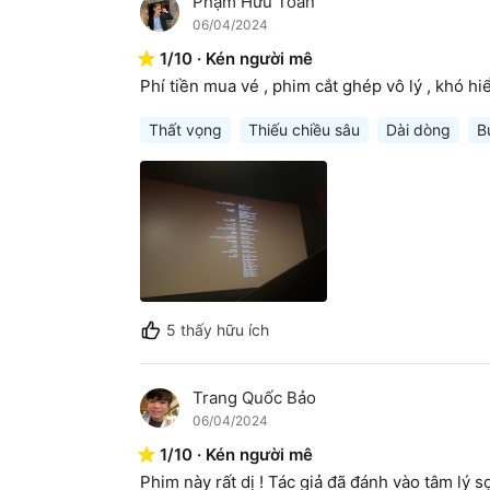
Phạm Hữu Toàn
P
06/04/2024
1
/
10
·
Kén người mê
Phí tiền mua vé , phim cắt ghép vô lý , khó hi
Thất vọng
Thiếu chiều sâu
Dài dòng
B
5
thấy hữu ích
Trang Quốc Bảo
T
06/04/2024
1
/
10
·
Kén người mê
Phim này rất dị ! Tác giả đã đánh vào tâm lý sợ