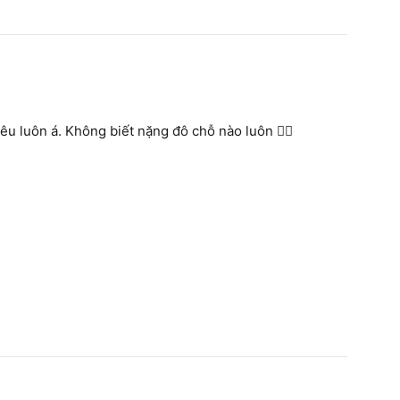
êu luôn á. Không biết nặng đô chỗ nào luôn 🤷‍♀️