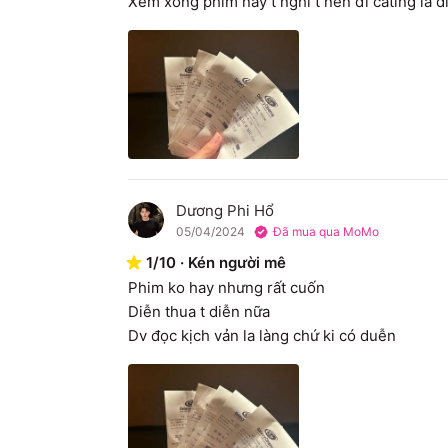
Xem xong phim này t nghỉ t nên đi cating là d
Dương Phi Hổ
D
05/04/2024
Đã mua qua MoMo
1
/
10
·
Kén người mê
Phim ko hay nhưng rất cuốn

Diễn thua t diễn nữa

Dv đọc kịch vản la làng chứ ki có duễn