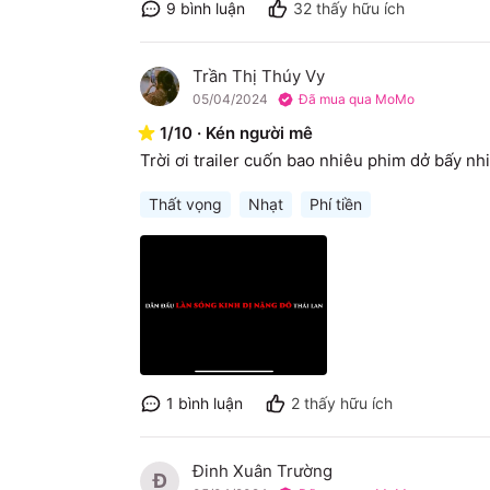
9
bình luận
32
thấy hữu ích
Trần Thị Thúy Vy
T
05/04/2024
Đã mua qua MoMo
1
/
10
·
Kén người mê
Trời ơi trailer cuốn bao nhiêu phim dở bấy nhi
Thất vọng
Nhạt
Phí tiền
1
bình luận
2
thấy hữu ích
Đinh Xuân Trường
Đ