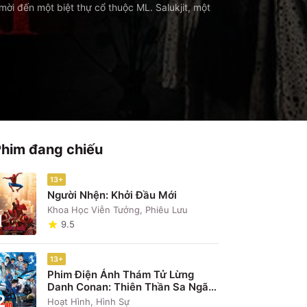
mời đến một biệt thự cổ thuộc ML. Salukjit, một
Phim đang chiếu
13+
Người Nhện: Khởi Đầu Mới
Khoa Học Viễn Tưởng, Phiêu Lưu
1
9.5
13+
Phim Điện Ảnh Thám Tử Lừng
Danh Conan: Thiên Thần Sa Ngã
2
Trên Xa Lộ
Hoạt Hình, Hình Sự