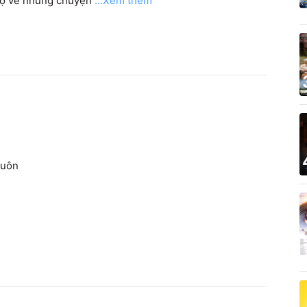
 bộ về những chuyện
...Xem thêm
luôn