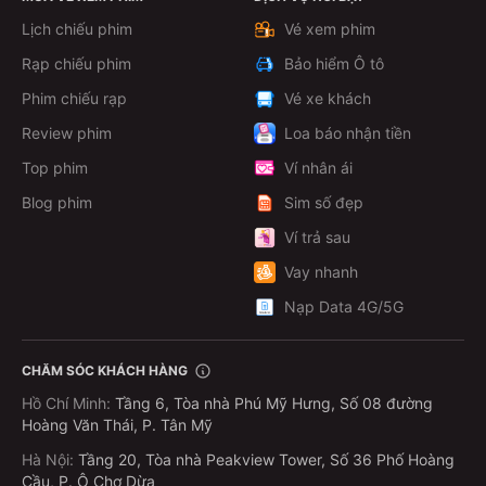
Lịch chiếu phim
Vé xem phim
Rạp chiếu phim
Bảo hiểm Ô tô
Phim chiếu rạp
Vé xe khách
Review phim
Loa báo nhận tiền
Top phim
Ví nhân ái
Blog phim
Sim số đẹp
Ví trả sau
Vay nhanh
Nạp Data 4G/5G
CHĂM SÓC KHÁCH HÀNG
Hồ Chí Minh
:
Tầng 6, Tòa nhà Phú Mỹ Hưng, Số 08 đường
Hoàng Văn Thái, P. Tân Mỹ
Hà Nội
:
Tầng 20, Tòa nhà Peakview Tower, Số 36 Phố Hoàng
Cầu, P. Ô Chợ Dừa