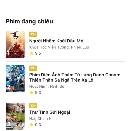
Phim đang chiếu
13+
Người Nhện: Khởi Đầu Mới
Khoa Học Viễn Tưởng, Phiêu Lưu
1
9.5
13+
Phim Điện Ảnh Thám Tử Lừng Danh Conan:
Thiên Thần Sa Ngã Trên Xa Lộ
2
Hoạt Hình, Hình Sự
9.3
13+
Thư Tình Gửi Ngoại
Hài, Chính Kịch
3
9.3