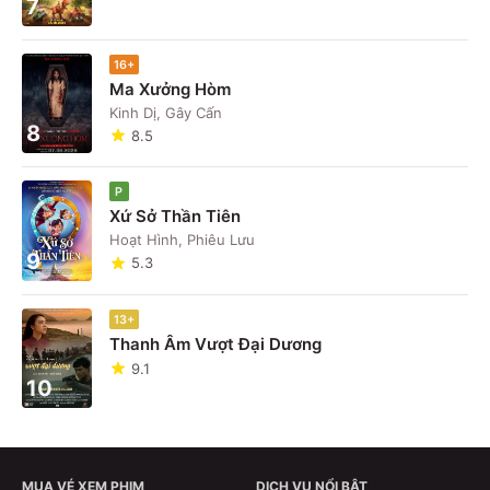
7
16+
Ma Xưởng Hòm
Kinh Dị, Gây Cấn
8
8.5
P
Xứ Sở Thần Tiên
Hoạt Hình, Phiêu Lưu
9
5.3
13+
Thanh Âm Vượt Đại Dương
9.1
10
MUA VÉ XEM PHIM
DỊCH VỤ NỔI BẬT