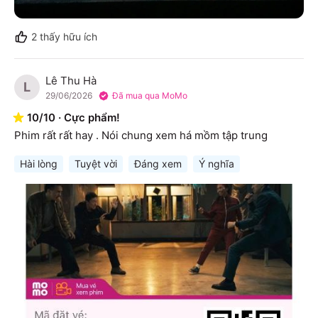
2
thấy hữu ích
Lê Thu Hà
L
29/06/2026
Đã mua qua MoMo
10
/
10
·
Cực phẩm!
Phim rất rất hay . Nói chung xem há mồm tập trung
Hài lòng
Tuyệt vời
Đáng xem
Ý nghĩa