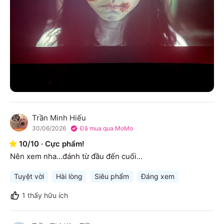
Trần Minh Hiếu
T
30/06/2026
Đã mua qua MoMo
10
/
10
·
Cực phẩm!
Nên xem nha...đánh từ đầu đến cuối...
Tuyệt vời
Hài lòng
Siêu phẩm
Đáng xem
1
thấy hữu ích