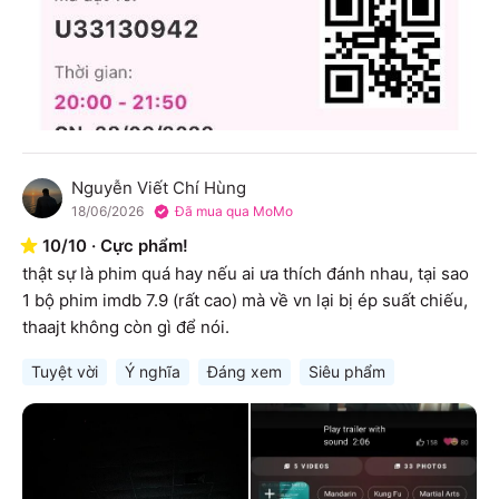
Nguyễn Viết Chí Hùng
N
18/06/2026
Đã mua qua MoMo
10
/
10
·
Cực phẩm!
thật sự là phim quá hay nếu ai ưa thích đánh nhau, tại sao 
1 bộ phim imdb 7.9 (rất cao) mà về vn lại bị ép suất chiếu,  
thaajt không còn gì để nói.
Tuyệt vời
Ý nghĩa
Đáng xem
Siêu phẩm