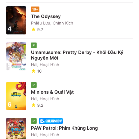
16+
The Odyssey
Phiêu Lưu, Chính Kịch
4
9.7
P
Umamusume: Pretty Derby - Khởi Đầu Kỷ
Nguyên Mới
5
Hài, Hoạt Hình
10
P
Minions & Quái Vật
Hài, Hoạt Hình
6
9.2
P
PAW Patrol: Phim Khủng Long
Hài, Hoạt Hình