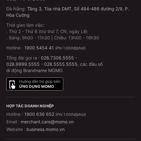
Đà Nẵng
:
Tầng 3, Tòa nhà DMT, Số 484-486 đường 2/9, P.
Hòa Cường
Thời gian làm việc:
.
Thứ 2 - Thứ 6 (trừ thứ 7, CN, ngày Lễ)
.
Sáng: 9h00 - 11h30 | Chiều: 13h00 - 16h30
Hotline :
1900 5454 41
(Phí 1.000đ/phút)
Tổng đài gọi ra :
028.7306.5555
-
028.9999.5555
-
028.5555.5555
, các đầu số
di động Brandname MOMO.
Hướng dẫn trợ giúp trên
ỨNG DỤNG MOMO
HỢP TÁC DOANH NGHIỆP
Hotline :
1900 636 652
(Phí 1.000đ/phút)
Email :
merchant.care@momo.vn
Website :
business.momo.vn