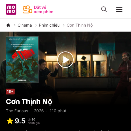
MoMo - Ứng dụng tài chính
Đặt vé
xem phim
Navig
Cinema
Phim chiếu
Cơn Thịnh Nộ
18+
Cơn Thịnh Nộ
·
·
The Furious
2026
110
phút
9.5
từ
90
đánh giá