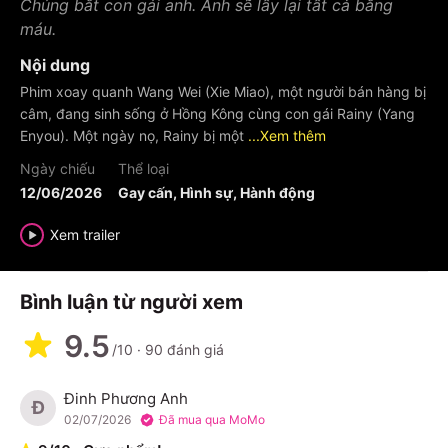
Chúng bắt con gái anh. Anh sẽ lấy lại tất cả bằng
máu.
Nội dung
Phim xoay quanh Wang Wei (Xie Miao), một người bán hàng bị
câm, đang sinh sống ở Hồng Kông cùng con gái Rainy (Yang
Enyou). Một ngày nọ, Rainy bị một
...Xem thêm
Ngày chiếu
Thể loại
12/06/2026
Gay cấn, Hình sự, Hành động
Xem trailer
Bình luận từ người xem
9.5
/10
·
90
đánh giá
Đinh Phương Anh
Đ
02/07/2026
Đã mua qua MoMo