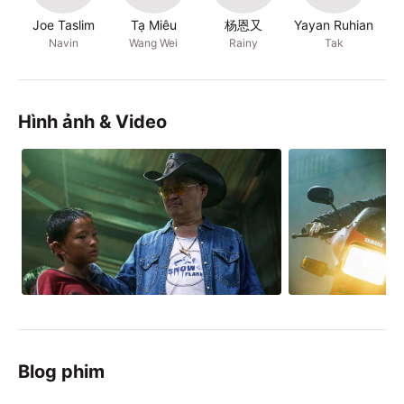
Joe Taslim
Tạ Miêu
杨恩又
Yayan Ruhian
ฉัน
Navin
Wang Wei
Rainy
Tak
Hình ảnh & Video
Blog phim