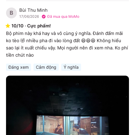
Bùi Thu Minh
B
17/06/2026
Đã mua qua MoMo
10
/
10
·
Cực phẩm!
Bộ phim này khá hay và vô cùng ý nghĩa. Đánh đấm mãi 
ko tèo 🤣 nhiều pha đi vào lòng đất 😆😆😆 Không hiểu 
sao lại ít xuất chiếu vậy. Mọi người nên đi xem nha. Ko phí 
tiền chút nào
Đáng xem
Cảm động
Ý nghĩa