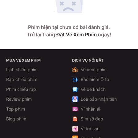
Phim hiện tại chưa có bài đánh giá.
Trở lại trang
Đặt Vé Xem Phim
ngay!
MUA VÉ XEM PHIM
DỊCH VỤ NỔI BẬT
Lịch chiếu phim
Vé xem phim
Rạp chiếu phim
Bảo hiểm Ô tô
Phim chiếu rạp
Vé xe khách
Review phim
Loa báo nhận tiền
Top phim
Ví nhân ái
Blog phim
Sim số đẹp
Ví trả sau