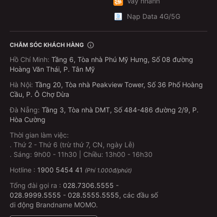
Vay nhanh
Nạp Data 4G/5G
CHĂM SÓC KHÁCH HÀNG
Hồ Chí Minh
:
Tầng 6, Tòa nhà Phú Mỹ Hưng, Số 08 đường
Hoàng Văn Thái, P. Tân Mỹ
Hà Nội
:
Tầng 20, Tòa nhà Peakview Tower, Số 36 Phố Hoàng
Cầu, P. Ô Chợ Dừa
Đà Nẵng
:
Tầng 3, Tòa nhà DMT, Số 484-486 đường 2/9, P.
Hòa Cường
Thời gian làm việc:
.
Thứ 2 - Thứ 6 (trừ thứ 7, CN, ngày Lễ)
.
Sáng: 9h00 - 11h30 | Chiều: 13h00 - 16h30
Hotline :
1900 5454 41
(Phí 1.000đ/phút)
Tổng đài gọi ra :
028.7306.5555
-
028.9999.5555
-
028.5555.5555
, các đầu số
di động Brandname MOMO.