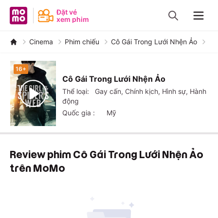
MoMo - Ứng dụng tài chính
Đặt vé
xem phim
Navig
Cinema
Phim chiếu
Cô Gái Trong Lưới Nhện Ảo
Re
16+
Cô Gái Trong Lưới Nhện Ảo
Thể loại:
Gay cấn, Chính kịch, Hình sự, Hành
động
Quốc gia :
Mỹ
6.1
Review phim Cô Gái Trong Lưới Nhện Ảo
trên MoMo