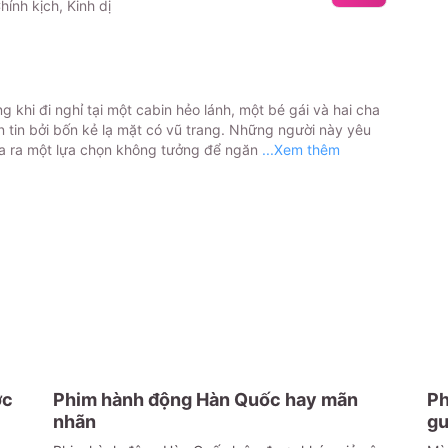
hính kịch, Kinh dị
g khi đi nghỉ tại một cabin hẻo lánh, một bé gái và hai cha
n tin bởi bốn kẻ lạ mặt có vũ trang. Những người này yêu
ưa ra một lựa chọn không tưởng để ngăn
...Xem thêm
ợc
Phim hành động Hàn Quốc hay mãn
Ph
nhãn
gư