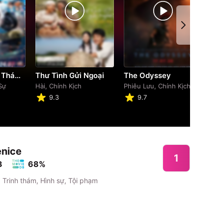
Phim Điện Ảnh Thám Tử Lừng Danh Conan: Thiên Thần Sa Ngã Trên Xa Lộ
Thư Tình Gửi Ngoại
The Odyssey
Sự
Hài, Chính Kịch
Phiêu Lưu, Chính Kịch
Hà
9.3
9.7
nice
1
3
68%
, Trinh thám, Hình sự, Tội phạm