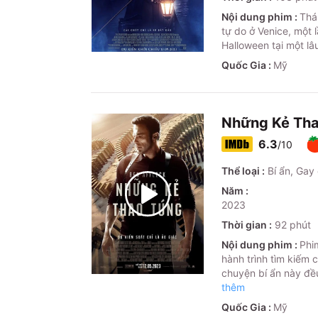
Nội dung phim :
Thá
tự do ở Venice, một
Halloween tại một lâ
Quốc Gia :
Mỹ
Những Kẻ Tha
6.3
/10
Thể loại :
Bí ẩn, Gay
Năm :
2023
Thời gian :
92
phút
Nội dung phim :
Phi
hành trình tìm kiếm 
chuyện bí ẩn này đề
thêm
Quốc Gia :
Mỹ