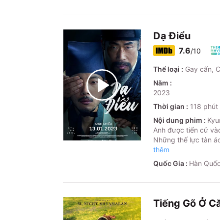
Dạ Điểu
7.6
/10
Thể loại :
Gay cấn, C
Năm :
2023
Thời gian :
118
phút
Nội dung phim :
Kyu
Anh được tiến cử vào
Những thế lực tàn á
thêm
Quốc Gia :
Hàn Quố
Tiếng Gõ Ở C