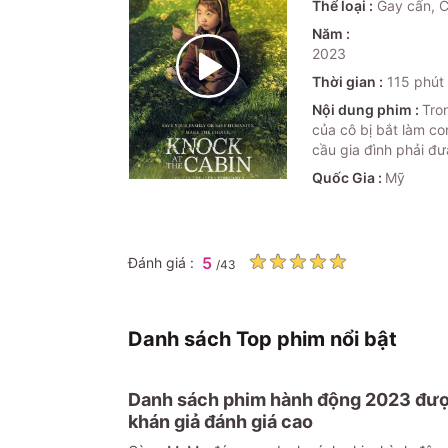
Thể loại :
Gay cấn, C
Năm :
2023
Thời gian :
115
phút
Nội dung phim :
Tron
của cô bị bắt làm co
cầu gia đình phải đ
Quốc Gia :
Mỹ
5
Đánh giá :
/
43
Danh sách Top phim nổi bật
Danh sách phim hành động 2023 đư
khán giả đánh giá cao