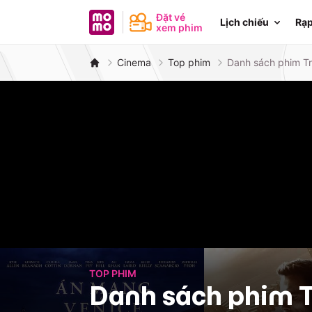
MoMo - Ứng dụng tài chính
Đặt vé
Lịch chiếu
Rạp
xem phim
Cinema
Top phim
Danh sách phim T
TOP PHIM
Danh sách phim T