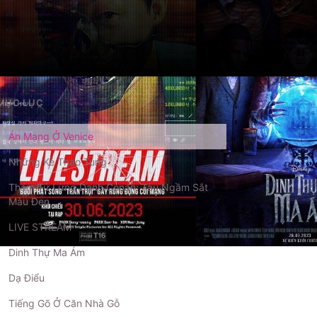
MỤC LỤC
Án Mạng Ở Venice
Những Kẻ Thao Túng
Thám Tử Lừng Danh Conan: Tàu Ngầm Sắt
Màu Đen
LIVE STREAM
Dinh Thự Ma Ám
P
P
P
Dạ Điểu
Tiếng Gõ Ở Căn Nhà Gỗ