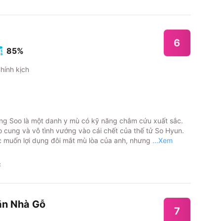
6
85%
hính kịch
ng Soo là một danh y mù có kỹ năng châm cứu xuất sắc.
 cung và vô tình vướng vào cái chết của thế tử So Hyun.
c muốn lợi dụng đôi mắt mù lòa của anh, nhưng
...Xem
c
ăn Nhà Gỗ
7