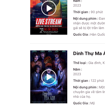
Năm :
2023
Thời gian :
90
phút
Nội dung phim :
Đan
nhận được một đường 
gái sẽ bị lột trần là
Quốc Gia :
Hàn Quố
Dinh Thự Ma
Thể loại :
Gia đình, K
Năm :
2023
Thời gian :
122
phút
Nội dung phim :
Một
chuyên gia về tâm li
nhà của họ.
Quốc Gia :
Mỹ