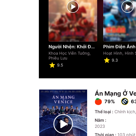
Người Nhện: Khởi Đầu Mới
Khoa Học Viễn Tưởng,
Hoạt Hình, Hình 
Phiêu Lưu
9.3
9.5
Án Mạng Ở Ve
79%
6
Thể loại :
Chính kịch
Năm :
2023
Thời gian :
103
phút