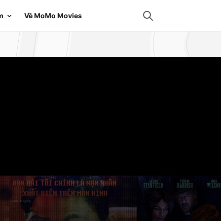
m
Về MoMo Movies