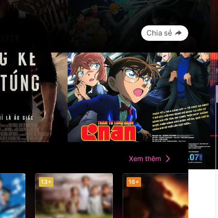
Chia sẻ
 mẽ của thể loại phim trinh thám với hàng
âu đố phức tạp và những cuộc điều tra ly kỳ,
những thế giới đầy ẩn số và lôi cuốn. Những
c bén sẽ đối đầu với những tội ác khó lường,
 ra sự thật đằng sau mỗi vụ án.
Xem thêm
13+
16+