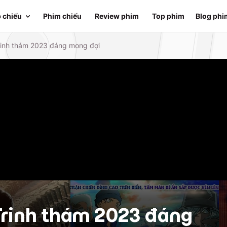
 chiếu
Phim chiếu
Review phim
Top phim
Blog phi
rinh thám 2023 đáng mong đợi
rinh thám 2023 đáng