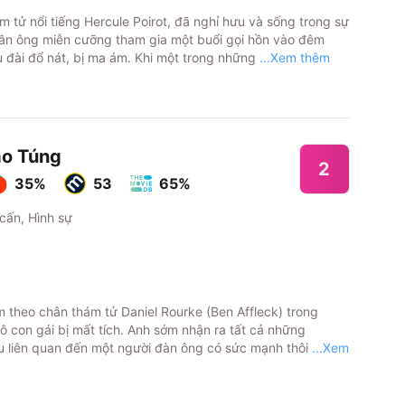
m tử nổi tiếng Hercule Poirot, đã nghỉ hưu và sống trong sự
 lần ông miễn cưỡng tham gia một buổi gọi hồn vào đêm
u đài đổ nát, bị ma ám. Khi một trong những
...Xem thêm
o Túng
2
35%
53
65%
 cấn, Hình sự
m theo chân thám tử Daniel Rourke (Ben Affleck) trong
cô con gái bị mất tích. Anh sớm nhận ra tất cả những
u liên quan đến một người đàn ông có sức mạnh thôi
...Xem