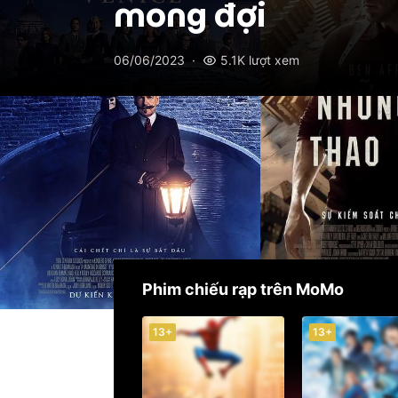
mong đợi
06/06/2023
·
5.1K
lượt xem
Năm 2023 đã đánh dấu sự trở lại mạnh
loạt tác phẩm đáng chú ý. Từ những c
các bộ phim này sẽ đưa khán giả vào 
nhân vật trinh thám thông minh và sắ
khám phá những bí ẩn sâu thẳm và tìm
Phim chiếu rạp trên MoMo
13+
13+