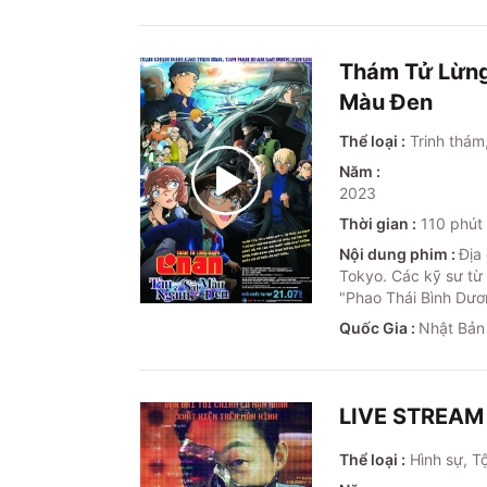
Thám Tử Lừng
Màu Đen
Thể loại :
Trinh thám
Năm :
2023
Thời gian :
110
phút
Nội dung phim :
Địa
Tokyo. Các kỹ sư từ 
"Phao Thái Bình Dươn
Quốc Gia :
Nhật Bản
LIVE STREAM
Thể loại :
Hình sự, T