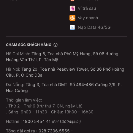
Ví trả sau
Vay nhanh
Nạp Data 4G/5G
CHĂM SÓC KHÁCH HÀNG
Hồ Chí Minh
:
Tầng 6, Tòa nhà Phú Mỹ Hưng, Số 08 đường
Hoàng Văn Thái, P. Tân Mỹ
Hà Nội
:
Tầng 20, Tòa nhà Peakview Tower, Số 36 Phố Hoàng
Cầu, P. Ô Chợ Dừa
Đà Nẵng
:
Tầng 3, Tòa nhà DMT, Số 484-486 đường 2/9, P.
Hòa Cường
Thời gian làm việc:
.
Thứ 2 - Thứ 6 (trừ thứ 7, CN, ngày Lễ)
.
Sáng: 9h00 - 11h30 | Chiều: 13h00 - 16h30
Hotline :
1900 5454 41
(Phí 1.000đ/phút)
Tổng đài gọi ra :
028.7306.5555
-