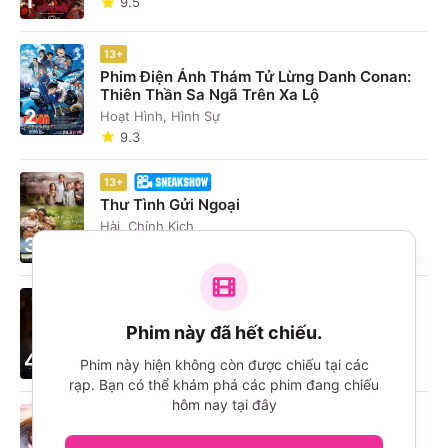
1
9.5
13+
Phim Điện Ảnh Thám Tử Lừng Danh Conan:
Thiên Thần Sa Ngã Trên Xa Lộ
2
Hoạt Hình, Hình Sự
9.3
13+
Thư Tình Gửi Ngoại
Hài, Chính Kịch
3
9.3
16+
The Odyssey
Phim này đã hết chiếu.
Phiêu Lưu, Chính Kịch
4
9.7
Phim này hiện không còn được chiếu tại các
rạp. Bạn có thể khám phá các phim đang chiếu
hôm nay tại đây
13+
Umamusume: Pretty Derby - Khởi Đầu Kỷ