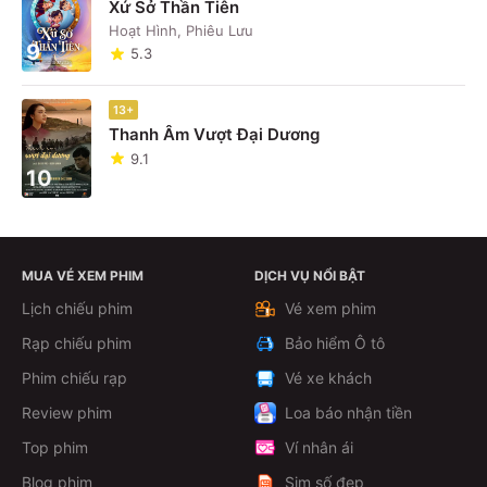
Xứ Sở Thần Tiên
Hoạt Hình, Phiêu Lưu
9
5.3
13+
Thanh Âm Vượt Đại Dương
9.1
10
MUA VÉ XEM PHIM
DỊCH VỤ NỔI BẬT
Lịch chiếu phim
Vé xem phim
Rạp chiếu phim
Bảo hiểm Ô tô
Phim chiếu rạp
Vé xe khách
Review phim
Loa báo nhận tiền
Top phim
Ví nhân ái
Blog phim
Sim số đẹp