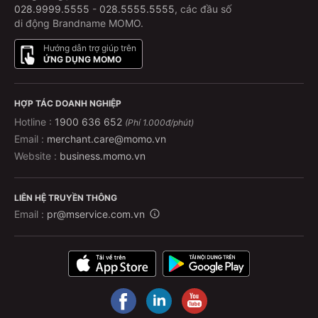
028.9999.5555
-
028.5555.5555
, các đầu số
di động Brandname MOMO.
Hướng dẫn trợ giúp trên
ỨNG DỤNG MOMO
HỢP TÁC DOANH NGHIỆP
Hotline :
1900 636 652
(Phí 1.000đ/phút)
Email :
merchant.care@momo.vn
Website :
business.momo.vn
LIÊN HỆ TRUYỀN THÔNG
Email :
pr@mservice.com.vn