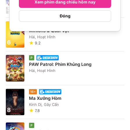
Nguyên Mới
Xem phim đang chiếu hôm nay
5
Hài, Hoạt Hình
Đóng
P
Minions & Quái Vật
Hài, Hoạt Hình
6
9.2
P
PAW Patrol: Phim Khủng Long
Hài, Hoạt Hình
7
16+
Ma Xưởng Hòm
Kinh Dị, Gây Cấn
8
7.8
P