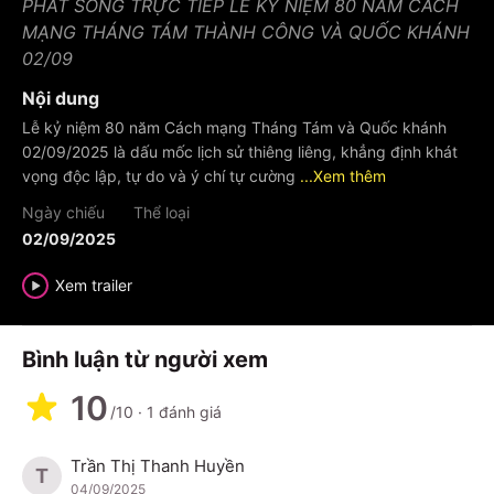
PHÁT SÓNG TRỰC TIẾP LỄ KỶ NIỆM 80 NĂM CÁCH
MẠNG THÁNG TÁM THÀNH CÔNG VÀ QUỐC KHÁNH
02/09
Nội dung
Lễ kỷ niệm 80 năm Cách mạng Tháng Tám và Quốc khánh
02/09/2025 là dấu mốc lịch sử thiêng liêng, khẳng định khát
vọng độc lập, tự do và ý chí tự cường
...Xem thêm
Ngày chiếu
Thể loại
02/09/2025
Xem trailer
Bình luận từ người xem
10
/10
·
1
đánh giá
Trần Thị Thanh Huyền
T
04/09/2025