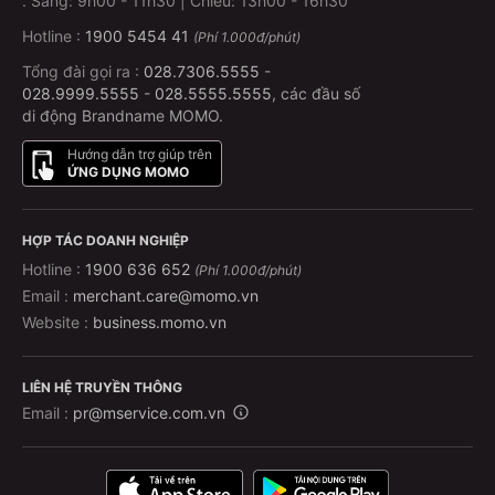
.
Sáng: 9h00 - 11h30 | Chiều: 13h00 - 16h30
Hotline :
1900 5454 41
(Phí 1.000đ/phút)
Tổng đài gọi ra :
028.7306.5555
-
028.9999.5555
-
028.5555.5555
, các đầu số
di động Brandname MOMO.
Hướng dẫn trợ giúp trên
ỨNG DỤNG MOMO
HỢP TÁC DOANH NGHIỆP
Hotline :
1900 636 652
(Phí 1.000đ/phút)
Email :
merchant.care@momo.vn
Website :
business.momo.vn
LIÊN HỆ TRUYỀN THÔNG
Email :
pr@mservice.com.vn