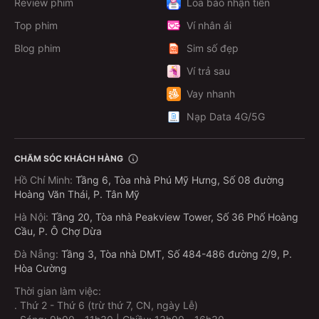
Review phim
Loa báo nhận tiền
Top phim
Ví nhân ái
Blog phim
Sim số đẹp
Ví trả sau
Vay nhanh
Nạp Data 4G/5G
CHĂM SÓC KHÁCH HÀNG
Hồ Chí Minh
:
Tầng 6, Tòa nhà Phú Mỹ Hưng, Số 08 đường
Hoàng Văn Thái, P. Tân Mỹ
Hà Nội
:
Tầng 20, Tòa nhà Peakview Tower, Số 36 Phố Hoàng
Cầu, P. Ô Chợ Dừa
Đà Nẵng
:
Tầng 3, Tòa nhà DMT, Số 484-486 đường 2/9, P.
Hòa Cường
Thời gian làm việc:
.
Thứ 2 - Thứ 6 (trừ thứ 7, CN, ngày Lễ)