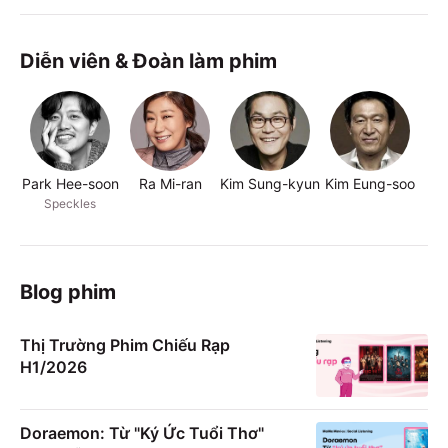
Diễn viên & Đoàn làm phim
Park Hee-soon
Ra Mi-ran
Kim Sung-kyun
Kim Eung-soo
P
Speckles
Blog phim
Thị Trường Phim Chiếu Rạp
H1/2026
Doraemon: Từ "Ký Ức Tuổi Thơ"