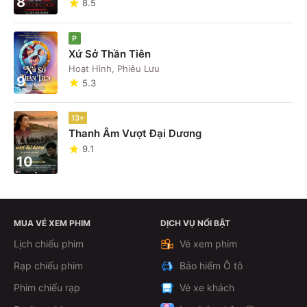
8
8.5
P
Xứ Sở Thần Tiên
Hoạt Hình, Phiêu Lưu
9
5.3
13+
Thanh Âm Vượt Đại Dương
9.1
10
MUA VÉ XEM PHIM
DỊCH VỤ NỔI BẬT
Lịch chiếu phim
Vé xem phim
Rạp chiếu phim
Bảo hiểm Ô tô
Phim chiếu rạp
Vé xe khách