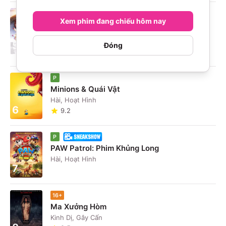
P
Xem phim đang chiếu hôm nay
Umamusume: Pretty Derby - Khởi Đầu Kỷ
Nguyên Mới
5
Hài, Hoạt Hình
Đóng
10
P
Minions & Quái Vật
Hài, Hoạt Hình
6
9.2
P
PAW Patrol: Phim Khủng Long
Hài, Hoạt Hình
7
16+
Ma Xưởng Hòm
Kinh Dị, Gây Cấn