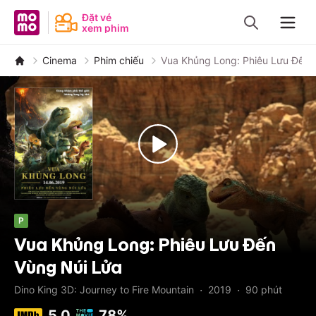
MoMo - Ứng dụng tài chính
Đặt vé
xem phim
Navig
Cinema
Phim chiếu
Vua Khủng Long: Phiêu Lưu Đến 
P
Vua Khủng Long: Phiêu Lưu Đến
Vùng Núi Lửa
·
·
Dino King 3D: Journey to Fire Mountain
2019
90
phút
5.0
78%