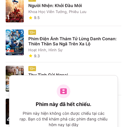
Người Nhện: Khởi Đầu Mới
Khoa Học Viễn Tưởng, Phiêu Lưu
1
9.5
13+
Phim Điện Ảnh Thám Tử Lừng Danh Conan:
Thiên Thần Sa Ngã Trên Xa Lộ
2
Hoạt Hình, Hình Sự
9.3
13+
Thư Tình Gửi Ngoại
Hài, Chính Kịch
3
9.3
16+
Phim này đã hết chiếu.
The Odyssey
Phim này hiện không còn được chiếu tại các
Phiêu Lưu, Chính Kịch
4
rạp. Bạn có thể khám phá các phim đang chiếu
9.7
hôm nay tại đây