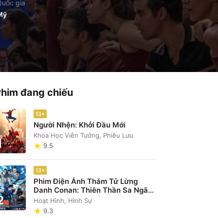
Quốc gia
Mỹ
Phim đang chiếu
13+
Người Nhện: Khởi Đầu Mới
Khoa Học Viễn Tưởng, Phiêu Lưu
1
9.5
13+
Phim Điện Ảnh Thám Tử Lừng
Danh Conan: Thiên Thần Sa Ngã
2
Trên Xa Lộ
Hoạt Hình, Hình Sự
9.3