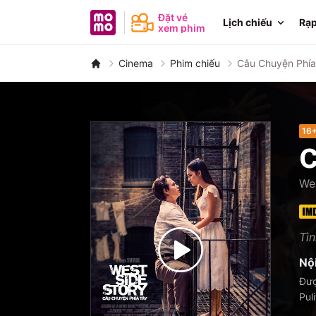
MoMo - Ứng dụng tài chính
Đặt vé
Lịch chiếu
Rạp
xem phim
Cinema
Phim chiếu
Câu Chuyện Phía
16
C
We
Tìn
Nộ
Đượ
Pul