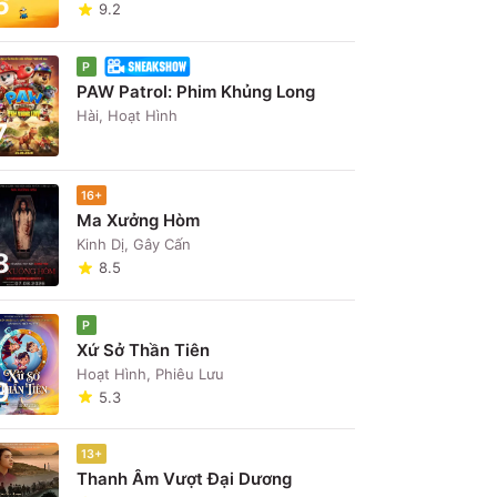
6
9.2
P
PAW Patrol: Phim Khủng Long
Hài, Hoạt Hình
7
16+
Ma Xưởng Hòm
Kinh Dị, Gây Cấn
8
8.5
P
Xứ Sở Thần Tiên
Hoạt Hình, Phiêu Lưu
9
5.3
13+
Thanh Âm Vượt Đại Dương