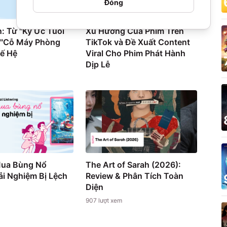
Đóng
: Từ "Ký Ức Tuổi
Xu Hướng Của Phim Trên
 "Cỗ Máy Phòng
TikTok và Đề Xuất Content
hế Hệ
Viral Cho Phim Phát Hành
Dịp Lễ
Mua Bùng Nổ
The Art of Sarah (2026):
i Nghiệm Bị Lệch
Review & Phân Tích Toàn
Diện
907
lượt xem