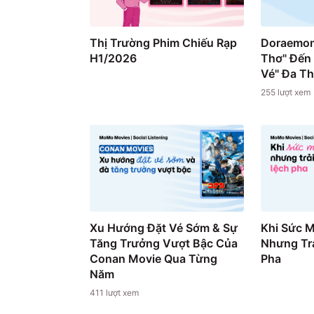
Thị Trường Phim Chiếu Rạp
Doraemon
H1/2026
Thơ" Đến
Vé" Đa T
255
lượt xem
Xu Hướng Đặt Vé Sớm & Sự
Khi Sức 
Tăng Trưởng Vượt Bậc Của
Nhưng Trả
Conan Movie Qua Từng
Pha
Năm
411
lượt xem