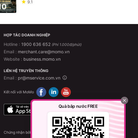
9.1
10
HỢP TÁC DOANH NGHIỆP
Hotline :
1900 636 652
(Phí 1.000đ/phút)
Email :
merchant.care@momo.vn
Website :
business.momo.vn
LIÊN HỆ TRUYỀN THÔNG
Email :
pr@mservice.com.vn
Kết nối với MoMo
Quà bắp nước FREE
Chứng nhận bởi