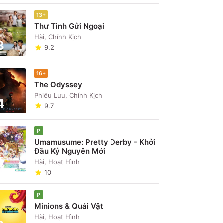
13+
Thư Tình Gửi Ngoại
Hài, Chính Kịch
3
9.2
16+
The Odyssey
Phiêu Lưu, Chính Kịch
4
 d'Arcy
Josh Andrés
Mike Faist
Ana Isabelle
9.7
mes
Rivera
Riff
Rosalia
t Krupke
Chino
P
Umamusume: Pretty Derby - Khởi
Đầu Kỷ Nguyên Mới
5
Hài, Hoạt Hình
10
P
Minions & Quái Vật
Hài, Hoạt Hình