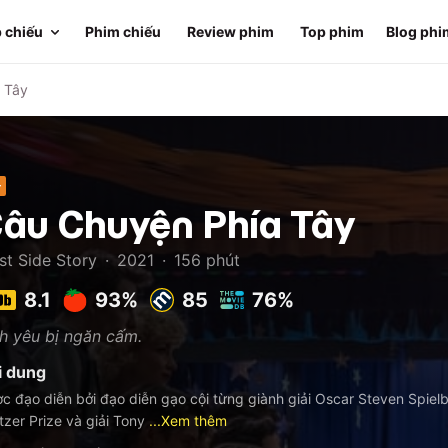
 chiếu
Phim chiếu
Review phim
Top phim
Blog phi
 Tây
+
âu Chuyện Phía Tây
st Side Story
·
2021
·
156
phút
8.1
93%
85
76%
h yêu bị ngăn cấm.
i dung
c đạo diễn bởi đạo diễn gạo cội từng giành giải Oscar Steven Spielb
itzer Prize và giải Tony
...Xem thêm