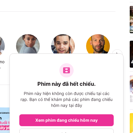
eno
Ariana DeBose
David Alvarez
Corey Stoll
Brian
Ja
a
Anita
Bernardo
Lieutenant Schrank
Sergean
Phim này đã hết chiếu.
Phim này hiện không còn được chiếu tại các
rạp. Bạn có thể khám phá các phim đang chiếu
hôm nay tại đây
Xem phim đang chiếu hôm nay