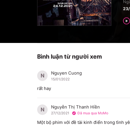
Ngà
23/
Bình luận từ người xem
Nguyen Cuong
N
15/01/2022
rất hay
Nguyễn Thị Thanh Hiền
N
27/12/2021
Đã mua qua MoMo
Một bộ phim với đề tài kinh điển trong tình y