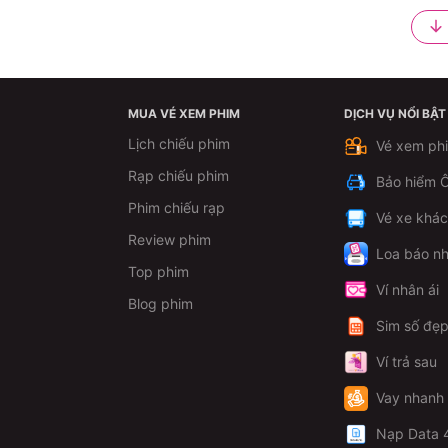
MUA VÉ XEM PHIM
DỊCH VỤ NỔI BẬT
Lịch chiếu phim
Vé xem ph
Rạp chiếu phim
Bảo hiểm Ô
Phim chiếu rạp
Vé xe khá
Review phim
Loa báo nh
Top phim
Ví nhân ái
Blog phim
Sim số đẹ
Ví trả sau
Vay nhanh
Nạp Data 