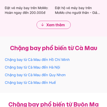
quà Grab & Khách sạn giảm
khách sạn giảm mạnh
phá nhiều vùng đất khác.
đến 450.000đ
Đặt vé máy bay trên MoMo:
Đặt hộ vé máy bay trên
Hoàn ngay đến 200.000đ
MoMo cho người thân - Giảm
Cùng MoMo tận hưởng chuyến bay Cà Mau - Buôn
đến 200.000đ
Ma Thuột giá tốt nhất nhé!
Xem thêm
Chặng bay phổ biến từ Cà Mau
Chặng bay từ
Cà Mau
đến
Hồ Chí Minh
Chặng bay từ
Cà Mau
đến
Hà Nội
Chặng bay từ
Cà Mau
đến
Quy Nhơn
Chặng bay từ
Cà Mau
đến
Huế
Chặng bay phổ biến từ Buôn Ma