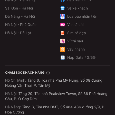
Sài Gòn - Hà Nội
Vé xe khách
Đà Nẵng - Hà Nội
Loa báo nhận tiền
Hà Nội - Phú Quốc
Ví nhân ái
Hà Nội - Đà Lạt
Sim số đẹp
Ví trả sau
Vay nhanh
Nạp Data 4G/5G
CHĂM SÓC KHÁCH HÀNG
Hồ Chí Minh
:
Tầng 6, Tòa nhà Phú Mỹ Hưng, Số 08 đường
Hoàng Văn Thái, P. Tân Mỹ
Hà Nội
:
Tầng 20, Tòa nhà Peakview Tower, Số 36 Phố Hoàng
Cầu, P. Ô Chợ Dừa
Đà Nẵng
:
Tầng 3, Tòa nhà DMT, Số 484-486 đường 2/9, P.
Hòa Cường