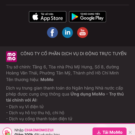
CÔNG TY CỔ PHẦN DỊCH VỤ DI ĐỘNG TRỰC TUYẾN
Trụ sở chính: Tầng 6, Tòa nhà Phú Mỹ Hưng, Số 8, đường
Hoàng Văn Thái, Phường Tân Mỹ, Thành phố Hồ Chí Minh
Tên thương hiệu:
MoMo
Dịch vụ trung gian thanh toán do Ngân hàng Nhà nước cấp
phép được cung ứng thông qua
Ứng dụng MoMo - Trợ thủ
tài chính với AI:
- Dịch vụ Ví điện tử
- Dịch vụ hỗ trợ thu hộ, chi hộ
- Dịch vụ cổng thanh toán điện tử
Nhập
CHAOMOMOZUI
©Copyright M_Service
2026
Tải MoMo
Giảm 100k
đặt vé máy bay