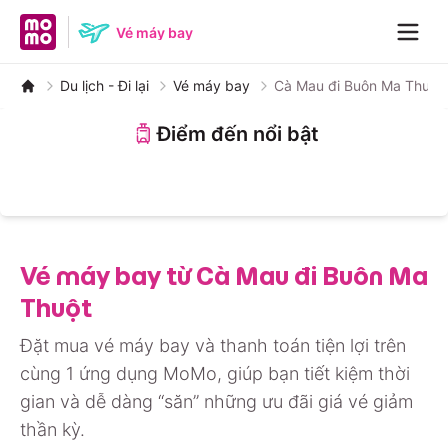
MoMo home page
Vé máy bay
Navig
Du lịch - Đi lại
Vé máy bay
Cà Mau đi Buôn Ma Thuột
Điểm đến nổi bật
Nha Trang
Đà Nẵng
Đà Lạt
Hà Nội
Huế
Phú Quốc
Hồ Chí Minh
Quảng Bình
Vé máy bay từ Cà Mau đi Buôn Ma
Thuột
Đặt mua vé máy bay và thanh toán tiện lợi trên
cùng 1 ứng dụng MoMo, giúp bạn tiết kiệm thời
gian và dễ dàng “săn” những ưu đãi giá vé giảm
thần kỳ.