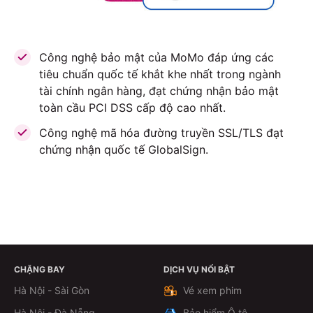
Công nghệ bảo mật của MoMo đáp ứng các
tiêu chuẩn quốc tế khắt khe nhất trong ngành
tài chính ngân hàng, đạt chứng nhận bảo mật
toàn cầu PCI DSS cấp độ cao nhất.
Công nghệ mã hóa đường truyền SSL/TLS đạt
chứng nhận quốc tế GlobalSign.
CHẶNG BAY
DỊCH VỤ NỔI BẬT
ĐẶT VÉ NGAY
Hà Nội - Sài Gòn
Vé xem phim
Hà Nội - Đà Nẵng
Bảo hiểm Ô tô