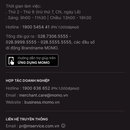
Thời gian làm việc:
.
Thứ 2 - Thứ 6 (trừ thứ 7, CN, ngày Lễ)
.
Sáng: 9h00 - 11h30 | Chiều: 13h00 - 16h30
Hotline :
1900 5454 41
(Phí 1.000đ/phút)
Tổng đài gọi ra :
028.7306.5555
-
028.9999.5555
-
028.5555.5555
, các đầu số
di động Brandname MOMO.
Hướng dẫn trợ giúp trên
ỨNG DỤNG MOMO
HỢP TÁC DOANH NGHIỆP
Hotline :
1900 636 652
(Phí 1.000đ/phút)
Email :
merchant.care@momo.vn
Website :
business.momo.vn
LIÊN HỆ TRUYỀN THÔNG
Email :
pr@mservice.com.vn