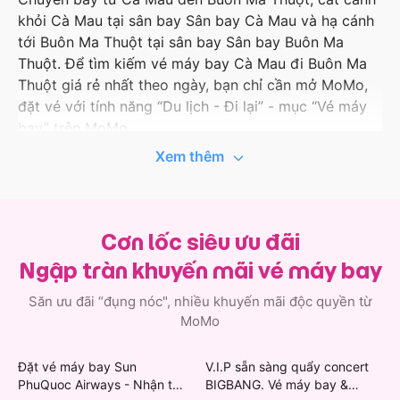
khỏi Cà Mau tại sân bay Sân bay Cà Mau và hạ cánh
tới Buôn Ma Thuột tại sân bay Sân bay Buôn Ma
Thuột. Để tìm kiếm vé máy bay Cà Mau đi Buôn Ma
Thuột giá rẻ nhất theo ngày, bạn chỉ cần mở MoMo,
đặt vé với tính năng “Du lịch - Đi lại” - mục “Vé máy
bay” trên MoMo.
Xem thêm
Ứng dụng MoMo liên tục cập nhật thông tin hành
trình bay, giá tốt và ưu đãi với các hãng hàng không
uy tín như Vietnam Airlines, Vietjet Air, Bamboo
Airways, Pacific Airlines… Vì vậy, khi đặt vé máy bay
Cơn lốc siêu ưu đãi
đi Cà Mau trên MoMo, bạn còn có cơ hội nhận thêm
Ngập tràn khuyến mãi vé máy bay
các ưu đãi độc quyền đầy bất ngờ. Việc quản lý hành
trình bay của bạn cũng đơn giản hơn khi thông tin vé
Săn ưu đãi “đụng nóc", nhiều khuyến mãi độc quyền từ
máy bay Cà Mau đi Buôn Ma Thuột được lưu ngay
MoMo
trong ứng dụng.
Đặt vé máy bay Sun
V.I.P sẵn sàng quẩy concert
Không chỉ có vé đi Buôn Ma Thuột, MoMo còn có vô
PhuQuoc Airways - Nhận thẻ
BIGBANG. Vé máy bay &
vàn lựa chọn chuyến bay từ Cà Mau, cất cánh khám