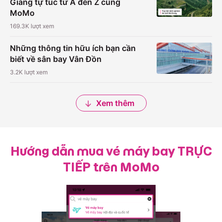
Giang tự túc từ A đến Z cùng
MoMo
169.3K
lượt xem
Những thông tin hữu ích bạn cần
biết về sân bay Vân Đồn
3.2K
lượt xem
Xem thêm
Hướng dẫn mua vé máy bay TRỰC
TIẾP trên MoMo