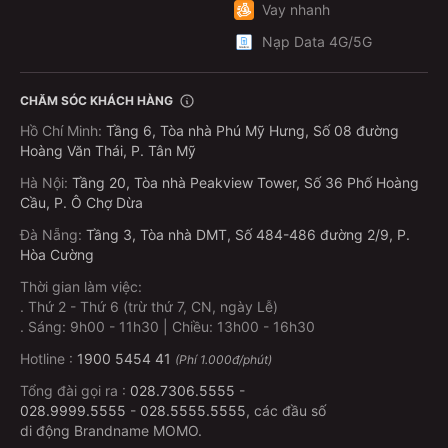
Vay nhanh
MoMo Travel là trải nghiệm dịch vụ được xây dựng
Nạp Data 4G/5G
xoay quanh sự an tâm và tiện lợi cho người dùng.
Trước hết, MoMo Travel đóng vai trò như một trợ thủ
hỗ trợ 24/7, với đội ngũ chăm sóc khách hàng luôn
CHĂM SÓC KHÁCH HÀNG
sẵn sàng đồng hành khi bạn cần. Trong quá trình đặt
Hồ Chí Minh
:
Tầng 6, Tòa nhà Phú Mỹ Hưng, Số 08 đường
vé hoặc khi phát sinh tình huống liên quan đến
Hoàng Văn Thái, P. Tân Mỹ
chuyến bay, việc có kênh hỗ trợ rõ ràng và kịp thời
Hà Nội
:
Tầng 20, Tòa nhà Peakview Tower, Số 36 Phố Hoàng
giúp bạn yên tâm hơn, đặc biệt với những chuyến
Cầu, P. Ô Chợ Dừa
công tác gấp hoặc hành trình quan trọng. Sự hỗ trợ
chu đáo và nhất quán là yếu tố quan trọng giúp trải
Đà Nẵng
:
Tầng 3, Tòa nhà DMT, Số 484-486 đường 2/9, P.
Hòa Cường
nghiệm đặt vé trở nên đáng tin cậy hơn.
Thời gian làm việc:
Bên cạnh đó, MoMo Travel chú trọng yếu tố
rõ giá và
.
Thứ 2 - Thứ 6 (trừ thứ 7, CN, ngày Lễ)
minh bạch chi phí
. Giá vé hiển thị đã bao gồm đầy đủ
.
Sáng: 9h00 - 11h30 | Chiều: 13h00 - 16h30
thuế và phí cần thiết, giúp bạn dễ dàng kiểm soát
Hotline :
1900 5454 41
(Phí 1.000đ/phút)
ngân sách ngay từ bước đầu tiên. Cùng với đó là hệ
Tổng đài gọi ra :
028.7306.5555
-
thống ưu đãi đa dạng, từ giảm giá theo chặng bay,
028.9999.5555
-
028.5555.5555
, các đầu số
theo hãng hàng không đến các chương trình hoàn
di động Brandname MOMO.
tiền khi thanh toán qua MoMo. Nhờ vậy, bạn không