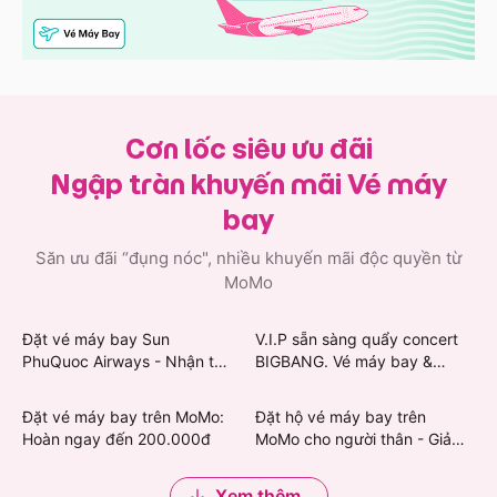
Cơn lốc siêu ưu đãi
Ngập tràn khuyến mãi Vé máy
bay
Săn ưu đãi “đụng nóc", nhiều khuyến mãi độc quyền từ
MoMo
Đặt vé máy bay Sun
V.I.P sẵn sàng quẩy concert
PhuQuoc Airways - Nhận thẻ
BIGBANG. Vé máy bay &
quà Grab & Khách sạn giảm
khách sạn giảm mạnh
đến 450.000đ
Đặt vé máy bay trên MoMo:
Đặt hộ vé máy bay trên
Hoàn ngay đến 200.000đ
MoMo cho người thân - Giảm
đến 200.000đ
Xem thêm