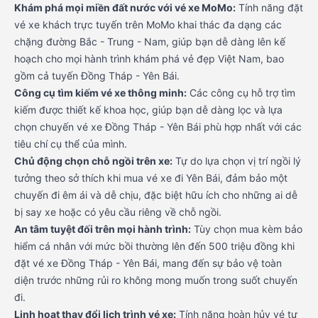
Khám phá mọi miền đất nước với vé xe MoMo:
Tính năng đặt
vé xe khách trực tuyến trên MoMo khai thác đa dạng các
chặng đường Bắc - Trung - Nam, giúp bạn dễ dàng lên kế
hoạch cho mọi hành trình khám phá vẻ đẹp Việt Nam, bao
gồm cả tuyến Đồng Tháp - Yên Bái.
Công cụ tìm kiếm vé xe thông minh:
Các công cụ hỗ trợ tìm
kiếm được thiết kế khoa học, giúp bạn dễ dàng lọc và lựa
chọn chuyến vé xe Đồng Tháp - Yên Bái phù hợp nhất với các
tiêu chí cụ thể của mình.
Chủ động chọn chỗ ngồi trên xe:
Tự do lựa chọn vị trí ngồi lý
tưởng theo sở thích khi mua vé xe đi Yên Bái, đảm bảo một
chuyến đi êm ái và dễ chịu, đặc biệt hữu ích cho những ai dễ
bị say xe hoặc có yêu cầu riêng về chỗ ngồi.
An tâm tuyệt đối trên mọi hành trình:
Tùy chọn mua kèm bảo
hiểm cá nhân với mức bồi thường lên đến 500 triệu đồng khi
đặt vé xe Đồng Tháp - Yên Bái, mang đến sự bảo vệ toàn
diện trước những rủi ro không mong muốn trong suốt chuyến
đi.
Linh hoạt thay đổi lịch trình vé xe:
Tính năng hoàn hủy vé tự