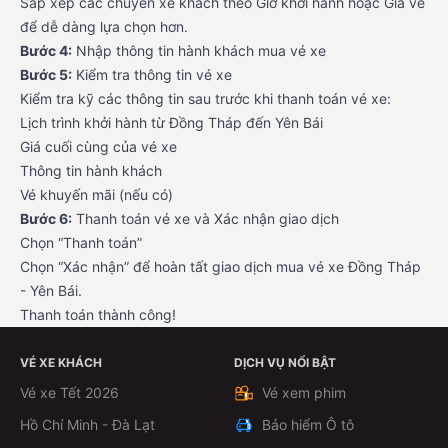
Sắp xếp các chuyến xe khách theo Giờ khởi hành hoặc Giá vé
để dễ dàng lựa chọn hơn.
Bước 4:
Nhập thông tin hành khách mua vé xe
Bước 5:
Kiểm tra thông tin vé xe
Kiểm tra kỹ các thông tin sau trước khi thanh toán vé xe:
Lịch trình khởi hành từ Đồng Tháp đến Yên Bái
Giá cuối cùng của vé xe
Thông tin hành khách
Vé khuyến mãi (nếu có)
Bước 6:
Thanh toán vé xe và Xác nhận giao dịch
Chọn “Thanh toán”
Chọn “Xác nhận” để hoàn tất giao dịch mua vé xe Đồng Tháp
- Yên Bái.
Thanh toán thành công!
VÉ XE KHÁCH
DỊCH VỤ NỔI BẬT
Vé xe Tết 2026
Vé xem phim
Hồ Chí Minh - Đà Lạt
Bảo hiểm Ô tô