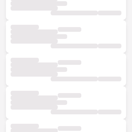
Spotify mang âm nhạc đồng hành cùng bạn trên mọi chuyến
đi! (Lưu ý: Ưu đãi chỉ dành cho khách hàng chưa từng dùng
Spotify Premium, 1 khách hàng/lần)
Spotify
59.000đ/3 tháng nghe nhạc Spotify Premium không
quảng cáo, tải và nghe nhạc offline thoải mái
*Sau khi đặt vé thành công, thẻ quà sẽ được gửi vào Ưu đãi
> Quà của tôi