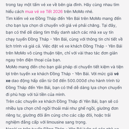
trong tay một tấm vé xe về bên gia đình. Hãy cùng nhau tìm
hiểu cách
mua vé xe Tết 2026
trên MoMo nhé.
Tìm kiếm vé xe Đồng Tháp đến Yên Bái trên MoMo mang đến
cho bạn lựa chọn di chuyển với giá vé phải chăng. Tại đây,
bạn có thể dễ dàng tìm thấy danh sách các nhà xe uy tín
chạy tuyến Đồng Tháp - Yên Bái, cùng với thông tin chi tiết về
lịch trình và giá cả. Việc đặt vé xe khách Đồng Tháp - Yên Bái
trên MoMo vô cùng thuận tiện, chỉ với vài thao tác đơn giản
ngay trên điện thoại của bạn.
MoMo mang đến cho bạn giải pháp di chuyển tiết kiệm và tiện
lợi trên tuyến xe khách Đồng Tháp - Yên Bái. Với mức giá
vé
xe
dao động hấp dẫn từ 0đ đến 500.000đ cho hành trình từ
Đồng Tháp đến Yên Bái, bạn có thể dễ dàng lựa chọn chuyến
đi phù hợp với túi tiền của mình.
Trên các chuyến xe khách Đồng Tháp đi Yên Bái, bạn sẽ có
nhiều lựa chọn chỗ ngồi thoải mái như ghế ngồi, giường đơn
riêng tư, giường đôi ấm cúng cho các cặp đôi, hoặc trải
nghiệm đẳng cấp với limousine sang trọng.
Ngoài ra trên tuyến Đồng Tháp - Yên Bái luôn có các nhà xe