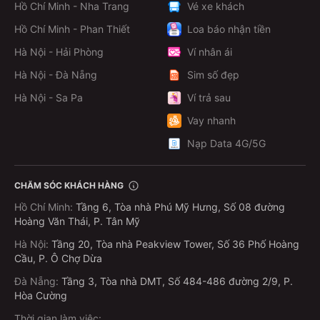
Hồ Chí Minh - Nha Trang
Vé xe khách
Hồ Chí Minh - Phan Thiết
Loa báo nhận tiền
Hà Nội - Hải Phòng
Ví nhân ái
Hà Nội - Đà Nẵng
Sim số đẹp
Hà Nội - Sa Pa
Ví trả sau
Vay nhanh
Nạp Data 4G/5G
CHĂM SÓC KHÁCH HÀNG
Hồ Chí Minh
:
Tầng 6, Tòa nhà Phú Mỹ Hưng, Số 08 đường
Hoàng Văn Thái, P. Tân Mỹ
Hà Nội
:
Tầng 20, Tòa nhà Peakview Tower, Số 36 Phố Hoàng
Cầu, P. Ô Chợ Dừa
Đà Nẵng
:
Tầng 3, Tòa nhà DMT, Số 484-486 đường 2/9, P.
Hòa Cường
Thời gian làm việc: