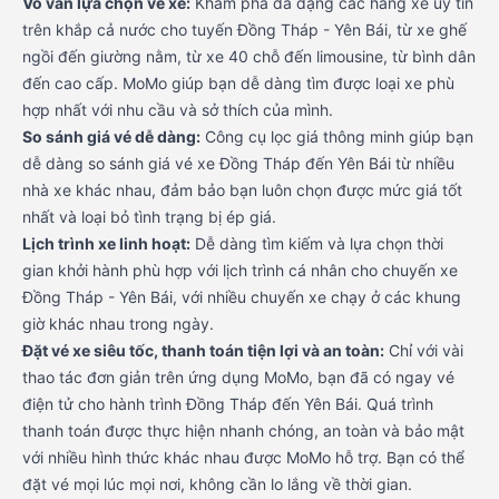
Vô vàn lựa chọn vé xe:
Khám phá đa dạng các hãng xe uy tín
trên khắp cả nước cho tuyến Đồng Tháp - Yên Bái, từ xe ghế
ngồi đến giường nằm, từ xe 40 chỗ đến limousine, từ bình dân
đến cao cấp. MoMo giúp bạn dễ dàng tìm được loại xe phù
hợp nhất với nhu cầu và sở thích của mình.
So sánh giá vé dễ dàng:
Công cụ lọc giá thông minh giúp bạn
dễ dàng so sánh giá vé xe Đồng Tháp đến Yên Bái từ nhiều
nhà xe khác nhau, đảm bảo bạn luôn chọn được mức giá tốt
nhất và loại bỏ tình trạng bị ép giá.
Lịch trình xe linh hoạt:
Dễ dàng tìm kiếm và lựa chọn thời
gian khởi hành phù hợp với lịch trình cá nhân cho chuyến xe
Đồng Tháp - Yên Bái, với nhiều chuyến xe chạy ở các khung
giờ khác nhau trong ngày.
Đặt vé xe siêu tốc, thanh toán tiện lợi và an toàn:
Chỉ với vài
thao tác đơn giản trên ứng dụng MoMo, bạn đã có ngay vé
điện tử cho hành trình Đồng Tháp đến Yên Bái. Quá trình
thanh toán được thực hiện nhanh chóng, an toàn và bảo mật
với nhiều hình thức khác nhau được MoMo hỗ trợ. Bạn có thể
đặt vé mọi lúc mọi nơi, không cần lo lắng về thời gian.