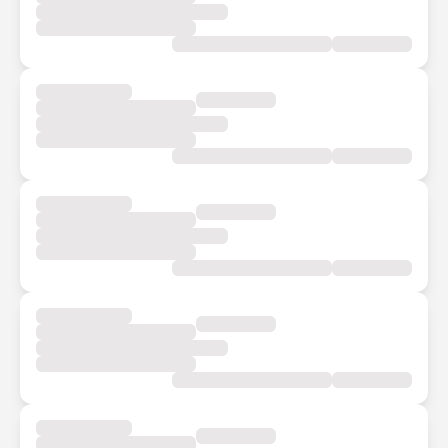
Grab
02 x ưu đãi giảm
30% tối đa 50k
*Sau khi đặt vé thành công, thẻ quà sẽ được gửi vào Ưu đãi
> Quà của tôi
59.000đ/3 tháng Spotify Premium
Spotify mang âm nhạc đồng hành cùng bạn trên mọi chuyến
đi! (Lưu ý: Ưu đãi chỉ dành cho khách hàng chưa từng dùng
Spotify Premium, 1 khách hàng/lần)
Spotify
59.000đ/3 tháng nghe nhạc Spotify Premium không
quảng cáo, tải và nghe nhạc offline thoải mái
*Sau khi đặt vé thành công, thẻ quà sẽ được gửi vào Ưu đãi
> Quà của tôi
Combo kết nối giảm đến 20K
Đi xe khách thêm an tâm không lo mất kết nối, nạp đủ 4G/5G
và tiền điện thoại nhé! (Lưu ý: Ưu đãi chỉ dành cho 1 khách