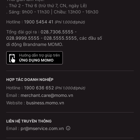
.
Thứ 2 - Thứ 6 (trừ thứ 7, CN, ngày Lễ)
.
Sáng: 9h00 - 11h30 | Chiều: 13h00 - 16h30
Hotline :
1900 5454 41
(Phí 1.000đ/phút)
Tổng đài gọi ra :
028.7306.5555
-
028.9999.5555
-
028.5555.5555
, các đầu số
di động Brandname MOMO.
Hướng dẫn trợ giúp trên
ỨNG DỤNG MOMO
HỢP TÁC DOANH NGHIỆP
Hotline :
1900 636 652
(Phí 1.000đ/phút)
Email :
merchant.care@momo.vn
Website :
business.momo.vn
LIÊN HỆ TRUYỀN THÔNG
Email :
pr@mservice.com.vn