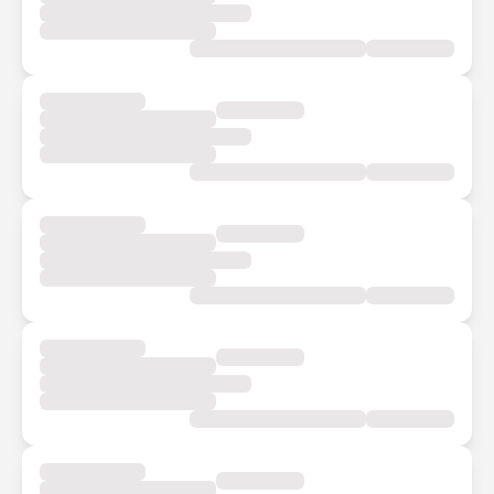
hàng/lần)
Data 4G/5G
Nạp Data 4G/5G - Giảm 30% mọi gói cước
Nạp tiền điện thoại
Nạp tiền điện thoại - Giảm 8% tối đa 10K hóa đơn từ
20K
*Sau khi đặt vé thành công, thẻ quà sẽ được gửi vào Ưu đãi
> Quà của tôi
Ưu đãi đặt xe đến 30%
Dù bạn về đâu, hãy để MoMo đưa bạn đi đến nơi, về đến
chốn với ưu đãi đặt xe từ Grab.
Grab
02 x ưu đãi giảm
30% tối đa 50k
*Sau khi đặt vé thành công, thẻ quà sẽ được gửi vào Ưu đãi
> Quà của tôi
59.000đ/3 tháng Spotify Premium