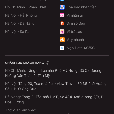
Hồ Chí Minh - Phan Thiết
Loa báo nhận tiền
Hà Nội - Hải Phòng
Ví nhân ái
Hà Nội - Đà Nẵng
Sim số đẹp
Hà Nội - Sa Pa
Ví trả sau
Vay nhanh
Nạp Data 4G/5G
CHĂM SÓC KHÁCH HÀNG
Hồ Chí Minh
:
Tầng 6, Tòa nhà Phú Mỹ Hưng, Số 08 đường
Hoàng Văn Thái, P. Tân Mỹ
Hà Nội
:
Tầng 20, Tòa nhà Peakview Tower, Số 36 Phố Hoàng
Cầu, P. Ô Chợ Dừa
Đà Nẵng
:
Tầng 3, Tòa nhà DMT, Số 484-486 đường 2/9, P.
Hòa Cường
Thời gian làm việc: