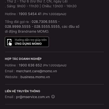
.
Thứ 2 - Thứ 6 (trừ thứ 7, CN, ngày Lễ)
.
Sáng: 9h00 - 11h30 | Chiều: 13h00 - 16h30
Hotline :
1900 5454 41
(Phí 1.000đ/phút)
Tổng đài gọi ra :
028.7306.5555
-
028.9999.5555
-
028.5555.5555
, các đầu số
di động Brandname MOMO.
Hướng dẫn trợ giúp trên
ỨNG DỤNG MOMO
HỢP TÁC DOANH NGHIỆP
Hotline :
1900 636 652
(Phí 1.000đ/phút)
Email :
merchant.care@momo.vn
Website :
business.momo.vn
LIÊN HỆ TRUYỀN THÔNG
Email :
pr@mservice.com.vn