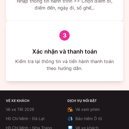
Nhập thông tin hành trình >> Chọn điểm đi,
điểm đến, ngày đi, số ghế,..
3
Xác nhận và thanh toán
Kiểm tra lại thông tin và tiến hành thanh toán
theo hướng dẫn.
VÉ XE KHÁCH
DỊCH VỤ NỔI BẬT
Vé xe Tết 2026
Vé xem phim
Hồ Chí Minh - Đà Lạt
Bảo hiểm Ô tô
Hồ Chí Minh - Nha Trang
Vé xe khách