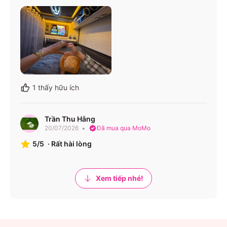
1
thấy hữu ích
Trần Thu Hằng
20/07/2026
Đã mua qua MoMo
5/5
·
Rất hài lòng
Xem tiếp nhé!