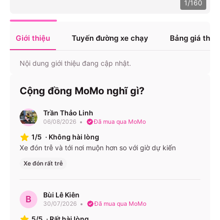
1
/
160
Giới thiệu
Tuyến đường xe chạy
Bảng giá tha
Nội dung giới thiệu đang cập nhật.
Cộng đồng MoMo nghĩ gì?
Trần Thảo Linh
06/08/2026
Đã mua qua MoMo
1/5
·
Không hài lòng
Xe đón trễ và tới nơi muộn hơn so với giờ dự kiến
Xe đón rất trễ
Bùi Lê Kiên
B
30/07/2026
Đã mua qua MoMo
5/5
·
Rất hài lòng