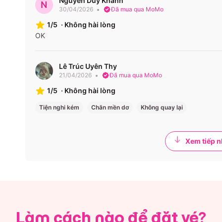
Nguyễn Duy Khanh
N
30/04/2026
Đã mua qua MoMo
1/5
·
Không hài lòng
OK
Lê Trúc Uyên Thy
21/04/2026
Đã mua qua MoMo
1/5
·
Không hài lòng
Tiện nghi kém
Chăn mền dơ
Không quay lại
Xem tiếp n
Làm cách nào để đặt vé?