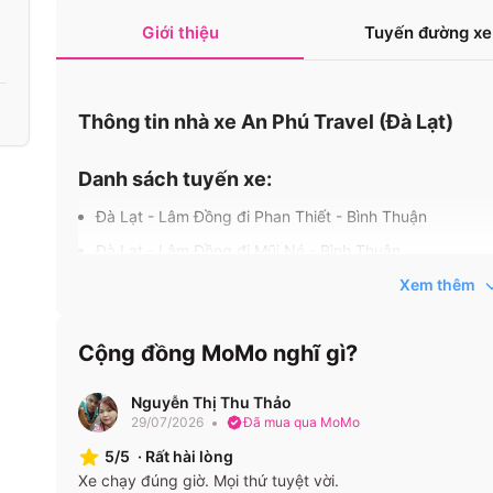
Giới thiệu
Tuyến đường xe
Thông tin nhà xe An Phú Travel (Đà Lạt)
Danh sách tuyến xe:
Đà Lạt - Lâm Đồng đi Phan Thiết - Bình Thuận
Đà Lạt - Lâm Đồng đi Mũi Né - Bình Thuận
Mũi Né - Bình Thuận đi Đà Lạt - Lâm Đồng
Xem thêm
Phan Thiết - Bình Thuận đi Đà Lạt - Lâm Đồng
Cộng đồng MoMo nghĩ gì?
Đà Lạt - Lâm Đồng đi Nha Trang - Khánh Hòa
Đà Lạt - Lâm Đồng đi Hội An - Quảng Nam
Nguyễn Thị Thu Thảo
Đà Lạt - Lâm Đồng đi Hải Châu - Đà Nẵng
29/07/2026
Đã mua qua MoMo
Nha Trang - Khánh Hòa đi Hội An - Quảng Nam
5/5
·
Rất hài lòng
Xe chạy đúng giờ. Mọi thứ tuyệt vời.
Nha Trang - Khánh Hòa đi Hải Châu - Đà Nẵng