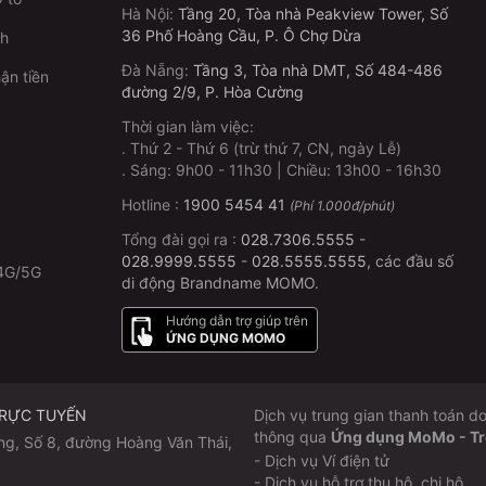
Hà Nội
:
Tầng 20, Tòa nhà Peakview Tower, Số
36 Phố Hoàng Cầu, P. Ô Chợ Dừa
ch
Đà Nẵng
:
Tầng 3, Tòa nhà DMT, Số 484-486
ận tiền
đường 2/9, P. Hòa Cường
Thời gian làm việc:
.
Thứ 2 - Thứ 6 (trừ thứ 7, CN, ngày Lễ)
p
.
Sáng: 9h00 - 11h30 | Chiều: 13h00 - 16h30
Hotline :
1900 5454 41
(Phí 1.000đ/phút)
Tổng đài gọi ra :
028.7306.5555
-
028.9999.5555
-
028.5555.5555
, các đầu số
4G/5G
di động Brandname MOMO.
Hướng dẫn trợ giúp trên
ỨNG DỤNG MOMO
TRỰC TUYẾN
Dịch vụ trung gian thanh toán
thông qua
Ứng dụng MoMo - Trợ 
ng, Số 8, đường Hoàng Văn Thái,
- Dịch vụ Ví điện tử
- Dịch vụ hỗ trợ thu hộ, chi hộ