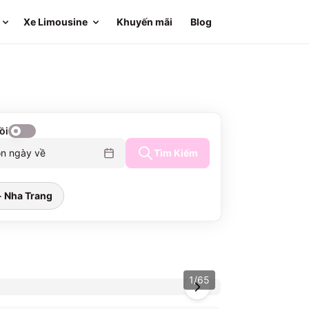
Xe Limousine
Khuyến mãi
Blog
ồi
n ngày về
Tìm Kiếm
- Nha Trang
1
/
65