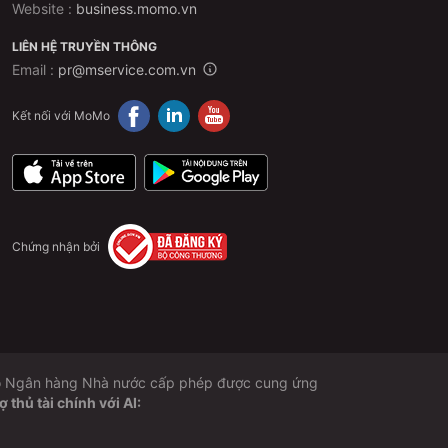
Website :
business.momo.vn
LIÊN HỆ TRUYỀN THÔNG
Email :
pr@mservice.com.vn
Kết nối với MoMo
Chứng nhận bởi
 do Ngân hàng Nhà nước cấp phép được cung ứng
thủ tài chính với AI: