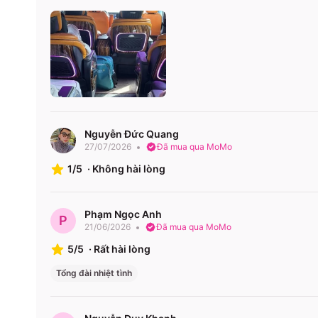
Hội An - Quảng Nam đi Hải Châu - Đà Nẵng
Văn phòng nhà xe:
Văn phòng nhà xe An Phú Travel (Đà Lạt) ở Lâm Đồn
Văn phòng nhà xe An Phú Travel (Đà Lạt) ở Bình Thuậ
1900888684
Nguyễn Đức Quang
Văn phòng nhà xe An Phú Travel (Đà Lạt) ở Khánh Hò
27/07/2026
Đã mua qua MoMo
Phước Hải 02583523556
1/5
·
Không hài lòng
Văn phòng nhà xe An Phú Travel (Đà Lạt) ở Quảng Na
1900888684
Phạm Ngọc Anh
P
21/06/2026
Đã mua qua MoMo
5/5
·
Rất hài lòng
Tổng đài nhiệt tình