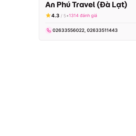
An Phú Travel (Đà Lạt)
4.3
•
1314
đánh giá
/ 5
02633556022, 02633511443