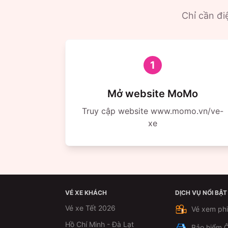
Chỉ cần điệ
1
Mở website MoMo
Truy cập website www.momo.vn/ve-
xe
VÉ XE KHÁCH
DỊCH VỤ NỔI BẬT
Vé xe Tết 2026
Vé xem ph
Hồ Chí Minh - Đà Lạt
Bảo hiểm Ô