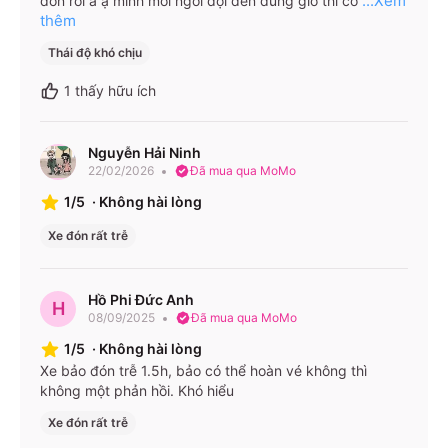
...Xem
đón rồi a ạ mình mới ngồi đợi đến đúng giờ thì có
thêm
Thái độ khó chịu
1
thấy hữu ích
Nguyễn Hải Ninh
22/02/2026
Đã mua qua MoMo
1/5
·
Không hài lòng
Xe đón rất trễ
Hồ Phi Đức Anh
H
08/09/2025
Đã mua qua MoMo
1/5
·
Không hài lòng
Xe bảo đón trễ 1.5h, bảo có thể hoàn vé không thì
không một phản hồi. Khó hiểu
Xe đón rất trễ