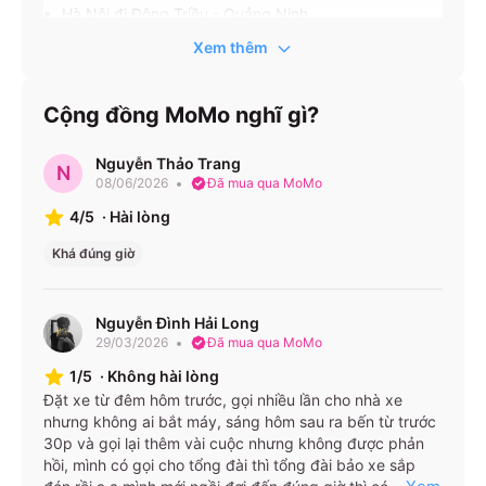
Hà Nội đi Đông Triều - Quảng Ninh
Hà Nội đi Uông Bí - Quảng Ninh
Xem thêm
Hà Nội đi Hạ Long - Quảng Ninh
Cộng đồng MoMo nghĩ gì?
Hà Nội đi Đầm Hà - Quảng Ninh
Hà Nội đi Hải Hà - Quảng Ninh
Nguyễn Thảo Trang
N
Hà Nội đi Móng Cái - Quảng Ninh
08/06/2026
Đã mua qua MoMo
Móng Cái - Quảng Ninh đi Hà Nội
4/5
·
Hài lòng
Hải Hà - Quảng Ninh đi Hà Nội
Khá đúng giờ
Đầm Hà - Quảng Ninh đi Hà Nội
Nguyễn Đình Hải Long
Văn phòng nhà xe:
29/03/2026
Đã mua qua MoMo
Văn phòng nhà xe Anh Tùng Limousine ở Hà Nội VP
1/5
·
Không hài lòng
Đặt xe từ đêm hôm trước, gọi nhiều lần cho nhà xe
Hà Nội 193 Phú diễn 1900888684
nhưng không ai bắt máy, sáng hôm sau ra bến từ trước
Văn phòng nhà xe Anh Tùng Limousine ở Quảng Ninh
30p và gọi lại thêm vài cuộc nhưng không được phản
VP Quảng Ninh Ngã 3 Chùa 3 vàng 1900888684
hồi, mình có gọi cho tổng đài thì tổng đài bảo xe sắp