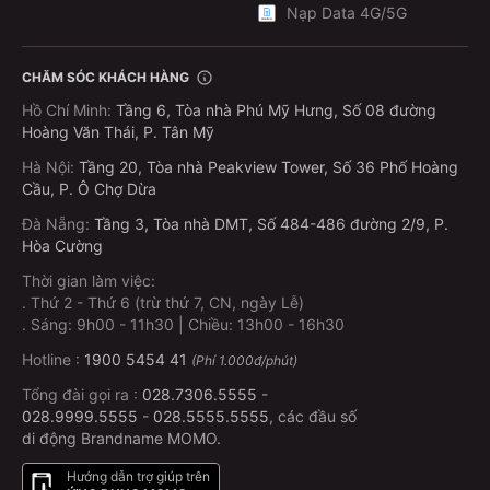
Nạp Data 4G/5G
CHĂM SÓC KHÁCH HÀNG
Hồ Chí Minh
:
Tầng 6, Tòa nhà Phú Mỹ Hưng, Số 08 đường
Hoàng Văn Thái, P. Tân Mỹ
Hà Nội
:
Tầng 20, Tòa nhà Peakview Tower, Số 36 Phố Hoàng
Cầu, P. Ô Chợ Dừa
Đà Nẵng
:
Tầng 3, Tòa nhà DMT, Số 484-486 đường 2/9, P.
Hòa Cường
Thời gian làm việc:
.
Thứ 2 - Thứ 6 (trừ thứ 7, CN, ngày Lễ)
.
Sáng: 9h00 - 11h30 | Chiều: 13h00 - 16h30
Hotline :
1900 5454 41
(Phí 1.000đ/phút)
Tổng đài gọi ra :
028.7306.5555
-
028.9999.5555
-
028.5555.5555
, các đầu số
di động Brandname MOMO.
Hướng dẫn trợ giúp trên