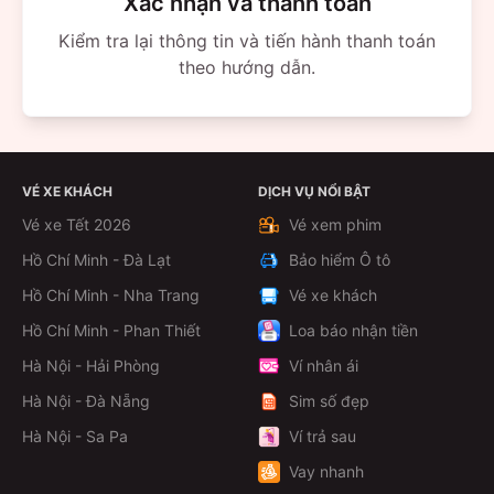
Xác nhận và thanh toán
Kiểm tra lại thông tin và tiến hành thanh toán
theo hướng dẫn.
VÉ XE KHÁCH
DỊCH VỤ NỔI BẬT
Vé xe Tết 2026
Vé xem phim
Hồ Chí Minh - Đà Lạt
Bảo hiểm Ô tô
Hồ Chí Minh - Nha Trang
Vé xe khách
Hồ Chí Minh - Phan Thiết
Loa báo nhận tiền
Hà Nội - Hải Phòng
Ví nhân ái
Hà Nội - Đà Nẵng
Sim số đẹp
Hà Nội - Sa Pa
Ví trả sau
Vay nhanh