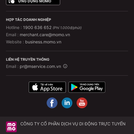
ỨNG DỤNG MOMO
HỢP TÁC DOANH NGHIỆP
Hotline :
1900 636 652
(Phí 1.000đ/phút)
Email :
merchant.care@momo.vn
Website :
business.momo.vn
LIÊN HỆ TRUYỀN THÔNG
Email :
pr@mservice.com.vn
CÔNG TY CỔ PHẦN DỊCH VỤ DI ĐỘNG TRỰC TUYẾN