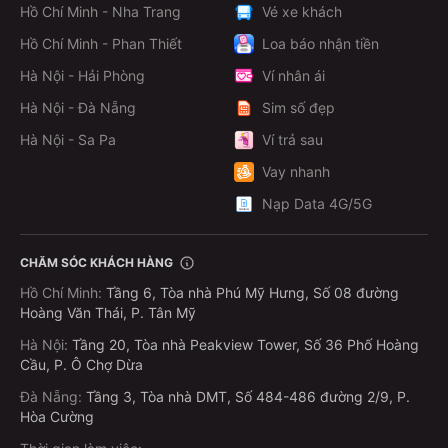
Hồ Chí Minh - Nha Trang
Vé xe khách
Hồ Chí Minh - Phan Thiết
Loa báo nhận tiền
Hà Nội - Hải Phòng
Ví nhân ái
Hà Nội - Đà Nẵng
Sim số đẹp
Hà Nội - Sa Pa
Ví trả sau
Vay nhanh
Nạp Data 4G/5G
CHĂM SÓC KHÁCH HÀNG
Hồ Chí Minh
:
Tầng 6, Tòa nhà Phú Mỹ Hưng, Số 08 đường
Hoàng Văn Thái, P. Tân Mỹ
Hà Nội
:
Tầng 20, Tòa nhà Peakview Tower, Số 36 Phố Hoàng
Cầu, P. Ô Chợ Dừa
Đà Nẵng
:
Tầng 3, Tòa nhà DMT, Số 484-486 đường 2/9, P.
Hòa Cường