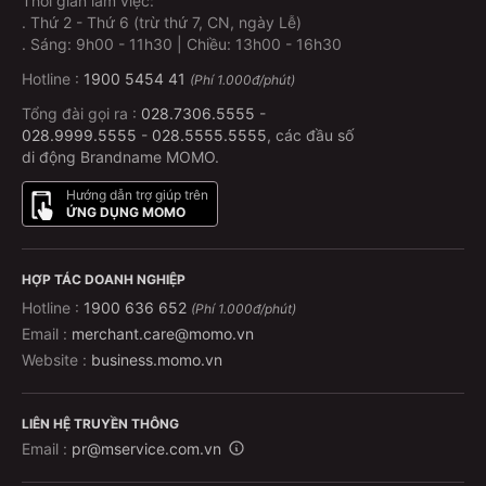
Thời gian làm việc:
.
Thứ 2 - Thứ 6 (trừ thứ 7, CN, ngày Lễ)
.
Sáng: 9h00 - 11h30 | Chiều: 13h00 - 16h30
Hotline :
1900 5454 41
(Phí 1.000đ/phút)
Tổng đài gọi ra :
028.7306.5555
-
028.9999.5555
-
028.5555.5555
, các đầu số
di động Brandname MOMO.
Hướng dẫn trợ giúp trên
ỨNG DỤNG MOMO
HỢP TÁC DOANH NGHIỆP
Hotline :
1900 636 652
(Phí 1.000đ/phút)
Email :
merchant.care@momo.vn
Website :
business.momo.vn
LIÊN HỆ TRUYỀN THÔNG
Email :
pr@mservice.com.vn