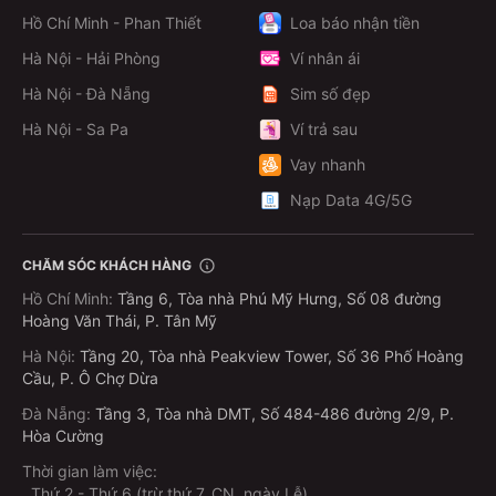
Bước 3: Xác nhận và thanh toán
Hồ Chí Minh - Phan Thiết
Loa báo nhận tiền
Kiểm tra lại thông tin
Hà Nội - Hải Phòng
Ví nhân ái
Thanh toán trực tiếp trên app MoMo chỉ trong vài
Hà Nội - Đà Nẵng
Sim số đẹp
giây
Hà Nội - Sa Pa
Ví trả sau
Không cần xếp hàng – Không lo hết vé – Có vé ngay
Vay nhanh
trên điện thoại!
Nạp Data 4G/5G
Xe có trung chuyển không?
CHĂM SÓC KHÁCH HÀNG
Có – tại TP.HCM, Đà Lạt và Hà Nội, đưa đón miễn phí
Hồ Chí Minh
:
Tầng 6, Tòa nhà Phú Mỹ Hưng, Số 08 đường
hoặc phụ thu tùy điểm. Vui lòng liên hệ trước để đăng
Hoàng Văn Thái, P. Tân Mỹ
ký.
Hà Nội
:
Tầng 20, Tòa nhà Peakview Tower, Số 36 Phố Hoàng
Cầu, P. Ô Chợ Dừa
Gửi hàng hóa thế nào?
Đà Nẵng
:
Tầng 3, Tòa nhà DMT, Số 484-486 đường 2/9, P.
Có dịch vụ giao nhận 24/7 tại 3 thành phố, chi phí từ
Hòa Cường
16.000 đ/3 km đầu; hỗ trợ đa dạng mặt hàng kể cả
Thời gian làm việc:
hàng cồng kềnh.
.
Thứ 2 - Thứ 6 (trừ thứ 7, CN, ngày Lễ)