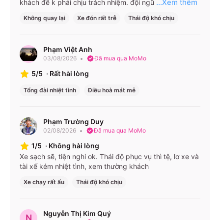
...Xem thêm
khách để k phải chịu trách nhiệm. đội ngũ
đây là một số tuyến trọng điểm của hãng:
Không quay lại
Xe đón rất trễ
Thái độ khó chịu
TP.HCM ↔ Đà Lạt
TP.HCM ↔ Cần Thơ
Phạm Việt Anh
TP.HCM ↔ Nha Trang/Đà Nẵng
03/08/2026
Đã mua qua MoMo
Bình Dương ↔ Đồng Nai
5/5
·
Rất hài lòng
Bình Dương ↔ Lâm Đồng
Tổng đài nhiệt tình
Điều hoà mát mẻ
Bảng giá tham khảo
Phạm Trường Duy
Tuyến xe
Loại xe
Giá vé (VNĐ)
02/08/2026
Đã mua qua MoMo
Limousine
từ 280.000 –
TP.HCM ⇆ Đà
1/5
·
Không hài lòng
phòng
350.000 VNĐ/
Xe sạch sẽ, tiện nghi ok. Thái độ phục vụ thì tệ, lơ xe và
Lạt
đôi
chiều
tài xế kém nhiệt tình, xem thường khách
TP.HCM ⇆ Nha
Limousine
từ 360.000 –
Xe chạy rất ẩu
Thái độ khó chịu
Trang/Đà
phòng
900.000 VNĐ/
Nẵng
đôi
chiều
Nguyễn Thị Kim Quý
N