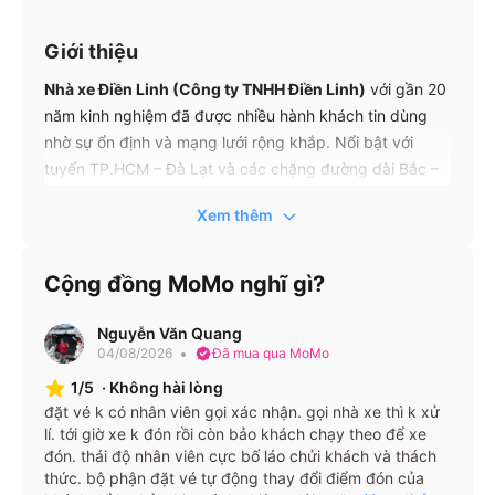
Giới thiệu
Nhà xe Điền Linh (Công ty TNHH Điền Linh)
với gần 20
năm kinh nghiệm đã được nhiều hành khách tin dùng
nhờ sự ổn định và mạng lưới rộng khắp. Nổi bật với
tuyến TP.HCM – Đà Lạt và các chặng đường dài Bắc –
Nam, Điền Linh phục vụ bằng xe giường nằm và
Xem thêm
limousine đời mới. Hành khách đánh giá cao sự đúng
giờ, xe sạch, nhân viên thân thiện, cùng lịch trình linh
hoạt cả ngày lẫn đêm. Với hàng chục điểm đón trả tại
Cộng đồng MoMo nghĩ gì?
TP.HCM, Lâm Đồng, Bình Dương,..., việc đi lại chưa bao
giờ dễ dàng hơn. Điền Linh không chỉ là lựa chọn tiết
Nguyễn Văn Quang
kiệm mà còn là người bạn đồng hành đáng tin cậy trên
04/08/2026
Đã mua qua MoMo
mọi hành trình.
1/5
·
Không hài lòng
đặt vé k có nhân viên gọi xác nhận. gọi nhà xe thì k xử
lí. tới giờ xe k đón rồi còn bảo khách chạy theo để xe
Tuyến xe – Giá vé
đón. thái độ nhân viên cực bố láo chửi khách và thách
Điền Linh có khoảng 144 tuyến xe chạy mỗi ngày. Dưới
thức. bộ phận đặt vé tự động thay đổi điểm đón của