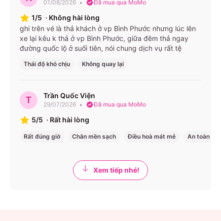
TP.HCM ⇆ Cần
200.000 VNĐ/
01/08/2026
Đã mua qua MoMo
Limousine
Thơ
chiều
1/5
·
Không hài lòng
ghi trên vé là thả khách ở vp Bình Phước nhưng lúc lên
Giá và lịch có thể thay đổi từng ngày – bạn nên kiểm tra
xe lại kêu k thả ở vp Bình Phước, giữa đêm thả ngay
trực tiếp trên app hoặc website.
đường quốc lộ ở suối tiên, nói chung dịch vụ rất tệ
Thái độ khó chịu
Không quay lại
Điểm đón/trả & Văn phòng
Điền Linh có hơn 350 phòng vé, trạm trung chuyển tại
Trần Quốc Viện
T
các bến xe lớn như Miền Đông, Miền Tây, các tỉnh miền
29/07/2026
Đã mua qua MoMo
Trung & Tây Nguyên.
5/5
·
Rất hài lòng
Điểm đón/trả nổi bật: TP.HCM – Lê Hồng Phong, Phạm
Rất đúng giờ
Chăn mền sạch
Điều hoà mát mẻ
An toàn
Ngũ Lão; Đà Lạt – Tô Hiến Thành; Đà Nẵng – Cao Sơn
Pháo, Trần Phú…
Xem tiếp nhé!
Dịch vụ trung chuyển nội thành: miễn phí trong bán kính
8–10 km, hỗ trợ khách tận nơi.
Tiện ích