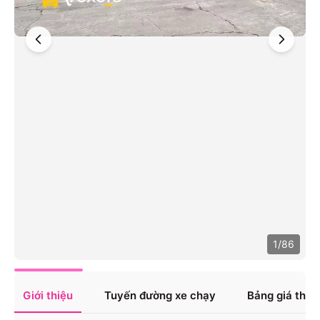
1
/
86
Giới thiệu
Tuyến đường xe chạy
Bảng giá tha