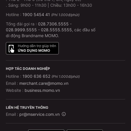
.
Sáng: 9h00 - 11h30 | Chiều: 13h00 - 16h30
Vé đổi/hủy như thế nào?
Hotline :
1900 5454 41
(Phí 1.000đ/phút)
Thực hiện trực tiếp trên ứng dụng MoMo; cần hỗ trợ vui
Tổng đài gọi ra :
028.7306.5555
-
lòng liên hệ tổng đài
1900 54 54 41
để được hỗ trợ
028.9999.5555
-
028.5555.5555
, các đầu số
nhanh.
di động Brandname MOMO.
Hướng dẫn trợ giúp trên
ỨNG DỤNG MOMO
HỢP TÁC DOANH NGHIỆP
Hotline :
1900 636 652
(Phí 1.000đ/phút)
Email :
merchant.care@momo.vn
Website :
business.momo.vn
LIÊN HỆ TRUYỀN THÔNG
Email :
pr@mservice.com.vn