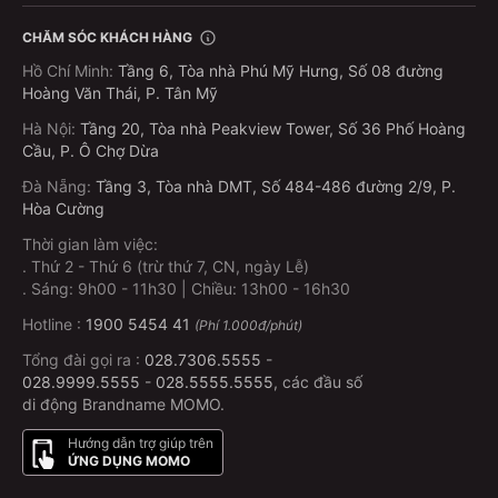
Trước giờ khởi hành < 7 tiếng: không hoàn tiền.
CHĂM SÓC KHÁCH HÀNG
Cần hỗ trợ đổi hoặc hủy vé?
Gọi tổng đài:
1900 54 54
Hồ Chí Minh
:
Tầng 6, Tòa nhà Phú Mỹ Hưng, Số 08 đường
41
(1.000đ/phút).
Hoàng Văn Thái, P. Tân Mỹ
Hà Nội
:
Tầng 20, Tòa nhà Peakview Tower, Số 36 Phố Hoàng
Nên đặt vé trước bao lâu để giữ chỗ?
Cầu, P. Ô Chợ Dừa
Đà Nẵng
Để đảm bảo có vé đúng giờ và chọn được vị trí ưng ý,
:
Tầng 3, Tòa nhà DMT, Số 484-486 đường 2/9, P.
Hòa Cường
bạn nên
đặt vé trước ít nhất 1–2 ngày
. Đặc biệt vào
cuối tuần, dịp lễ/Tết, vé thường hết sớm nên càng đặt
Thời gian làm việc:
.
Thứ 2 - Thứ 6 (trừ thứ 7, CN, ngày Lễ)
sớm càng tốt!
.
Sáng: 9h00 - 11h30 | Chiều: 13h00 - 16h30
Có hỗ trợ trung chuyển tới trạm không?
Hotline :
1900 5454 41
(Phí 1.000đ/phút)
Tổng đài gọi ra :
028.7306.5555
-
Có hỗ trợ trung chuyển
miễn phí tại hầu hết các điểm
,
028.9999.5555
-
028.5555.5555
, các đầu số
giúp bạn di chuyển thuận tiện hơn.
Riêng trạm An
di động Brandname MOMO.
Sương (TP.HCM) hiện chưa hỗ trợ trung chuyển
, hành
khách cần tự đến điểm tập kết.
Hướng dẫn trợ giúp trên
ỨNG DỤNG MOMO