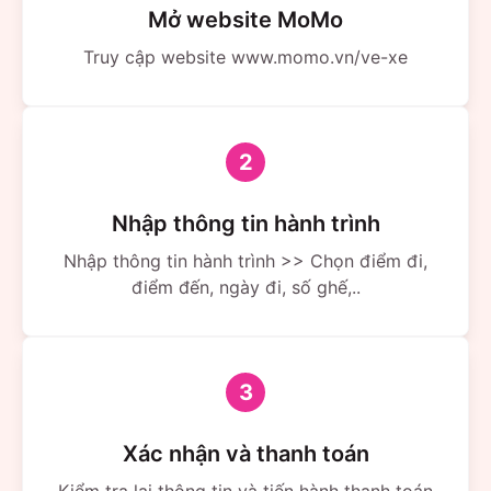
Mở website MoMo
Đổi/hủy vé linh hoạt.
Truy cập website www.momo.vn/ve-xe
Chính sách an toàn & bảo mật thông tin khách hàng
rõ ràng, đảm bảo quyền lợi tối đa.
Hỗ trợ gửi hàng hóa – bưu phẩm, phục vụ đóng gói
và giao tận nơi theo yêu cầu.
2
Câu hỏi thường gặp (FAQ)
Nhập thông tin hành trình
Hướng dẫn cách đặt vé xe khách trên
Nhập thông tin hành trình >> Chọn điểm đi,
MoMo
điểm đến, ngày đi, số ghế,..
Bạn đang tìm cách đặt vé xe khách online nhanh chóng,
tiện lợi và không cần phải ra bến? Ứng dụng MoMo là
lựa chọn hoàn hảo dành cho bạn! Với vài thao tác đơn
3
giản, bạn đã có thể đặt vé xe, thanh toán dễ dàng và
được hỗ trợ tận tình trong suốt hành trình.
Xác nhận và thanh toán
Chỉ cần điện thoại có kết nối internet, bạn có thể đặt vé
Kiểm tra lại thông tin và tiến hành thanh toán