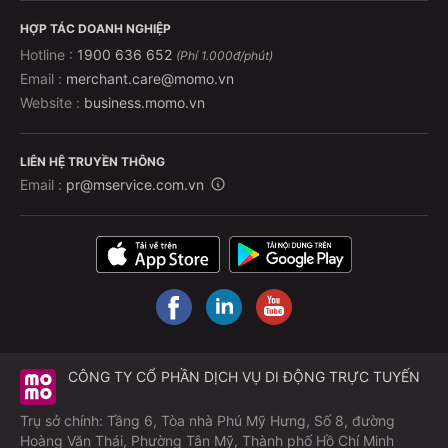
Có gửi hàng/gửi bưu phẩm không?
HỢP TÁC DOANH NGHIỆP
Hoàn toàn có! Nhà xe nhận vận chuyển hàng hóa và
Hotline :
1900 636 652
(Phí 1.000đ/phút)
bưu phẩm theo hợp đồng, đảm bảo nhanh chóng – an
Email :
merchant.care@momo.vn
toàn – đúng địa chỉ. Thích hợp cả cho cá nhân lẫn
Website :
business.momo.vn
doanh nghiệp có nhu cầu gửi thường xuyên.
Vì sao nên đặt vé xe qua ứng dụng MoMo?
LIÊN HỆ TRUYỀN THÔNG
Email :
pr@mservice.com.vn
Đặt vé nhanh trong vài phút.
Thanh toán an toàn, không cần tiền mặt.
Chính sách đổi/trả rõ ràng.
Hợp tác với nhà xe uy tín, có hỗ trợ trung chuyển.
Hỗ trợ khách hàng 24/7.
CÔNG TY CỔ PHẦN DỊCH VỤ DI ĐỘNG TRỰC TUYẾN
Trụ sở chính: Tầng 6, Tòa nhà Phú Mỹ Hưng, Số 8, đường
Hoàng Văn Thái, Phường Tân Mỹ, Thành phố Hồ Chí Minh