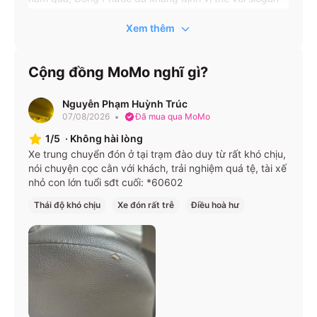
“Nhanh chóng – Thuận tiện – An toàn – Văn minh – Lịch
Xem thêm
sự”, trở thành lựa chọn tin cậy trên tuyến
TP.HCM ↔
Tây Ninh
. Với giấy phép vận tải xe ô tô cấp lần 9 vào
ngày
23/04/2024
, nhà xe cam kết tuân thủ nghiêm
Cộng đồng MoMo nghĩ gì?
ngặt quy định, đảm bảo an toàn cho hành khách mỗi
chuyến đi.
Nguyễn Phạm Huỳnh Trúc
07/08/2026
Đã mua qua MoMo
Tuyến xe – Giá vé – Lịch chạy
1/5
·
Không hài lòng
Xe trung chuyển đón ở tại trạm đào duy từ rất khó chịu,
Giá vé
nói chuyện cọc cằn với khách, trải nghiệm quá tệ, tài xế
Loại xe
Số chỗ
Giờ khởi hành
(VNĐ)
nhỏ con lớn tuổi sđt cuối: *60602
Liên tục từ
Thái độ khó chịu
Xe đón rất trễ
Điều hoà hư
Limousine
10 chỗ
120.000
05:00 – 21:00
VIP
mỗi ngày
Liên tục từ
Ghế ngồi
29 chỗ
100.000
05:00 – 21:00
phổ thông
mỗi ngày