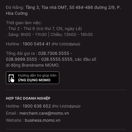
Đà Nẵng
:
Tầng 3, Tòa nhà DMT, Số 484-486 đường 2/9, P.
Hòa Cường
Thời gian làm việc:
.
Thứ 2 - Thứ 6 (trừ thứ 7, CN, ngày Lễ)
.
Sáng: 9h00 - 11h30 | Chiều: 13h00 - 16h30
Hotline :
1900 5454 41
(Phí 1.000đ/phút)
Tổng đài gọi ra :
028.7306.5555
-
028.9999.5555
-
028.5555.5555
, các đầu số
di động Brandname MOMO.
Hướng dẫn trợ giúp trên
ỨNG DỤNG MOMO
HỢP TÁC DOANH NGHIỆP
Hotline :
1900 636 652
(Phí 1.000đ/phút)
Email :
merchant.care@momo.vn
Website :
business.momo.vn