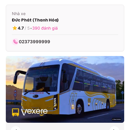
Nhà xe
Đức Phát (Thanh Hóa)
4.7
/ 5
•
390
đánh giá
02373999999