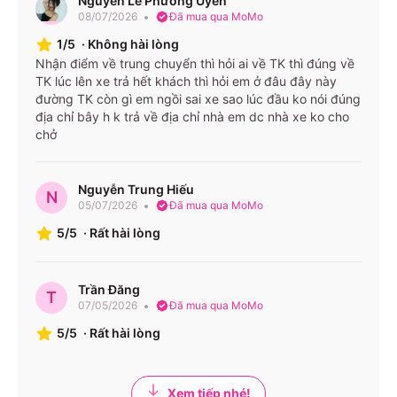
Nguyễn Lê Phương Uyên
08/07/2026
Đã mua qua MoMo
1/5
·
Không hài lòng
Nhận điểm về trung chuyển thì hỏi ai về TK thì đúng về
TK lúc lên xe trả hết khách thì hỏi em ở đâu đây này
đường TK còn gì em ngồi sai xe sao lúc đầu ko nói đúng
địa chỉ bây h k trả về địa chỉ nhà em dc nhà xe ko cho
chở
Nguyễn Trung Hiếu
N
05/07/2026
Đã mua qua MoMo
5/5
·
Rất hài lòng
Trần Đăng
T
07/05/2026
Đã mua qua MoMo
5/5
·
Rất hài lòng
Xem tiếp nhé!