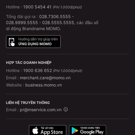
Hotline :
1900 5454 41
(Phí 1.000đ/phút)
Tổng đài gọi ra :
028.7306.5555
-
028.9999.5555
-
028.5555.5555
, các đầu số
di động Brandname MOMO.
Hướng dẫn trợ giúp trên
ỨNG DỤNG MOMO
HỢP TÁC DOANH NGHIỆP
Hotline :
1900 636 652
(Phí 1.000đ/phút)
Email :
merchant.care@momo.vn
Website :
business.momo.vn
LIÊN HỆ TRUYỀN THÔNG
Email :
pr@mservice.com.vn