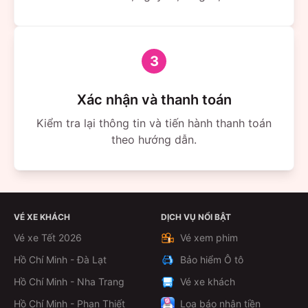
3
Xác nhận và thanh toán
Kiểm tra lại thông tin và tiến hành thanh toán
theo hướng dẫn.
VÉ XE KHÁCH
DỊCH VỤ NỔI BẬT
Vé xe Tết 2026
Vé xem phim
Hồ Chí Minh - Đà Lạt
Bảo hiểm Ô tô
Hồ Chí Minh - Nha Trang
Vé xe khách
Hồ Chí Minh - Phan Thiết
Loa báo nhận tiền