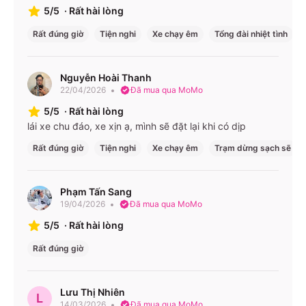
5/5
·
Rất hài lòng
Rất đúng giờ
Tiện nghi
Xe chạy êm
Tổng đài nhiệt tình
Nguyễn Hoài Thanh
22/04/2026
Đã mua qua MoMo
5/5
·
Rất hài lòng
lái xe chu đáo, xe xịn ạ, mình sẽ đặt lại khi có dịp
Rất đúng giờ
Tiện nghi
Xe chạy êm
Trạm dừng sạch sẽ
Phạm Tấn Sang
19/04/2026
Đã mua qua MoMo
5/5
·
Rất hài lòng
Rất đúng giờ
Lưu Thị Nhiên
L
14/03/2026
Đã mua qua MoMo