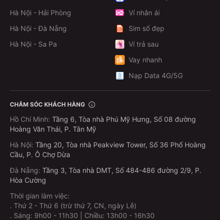
Hà Nội - Hải Phòng
Ví nhân ái
Hà Nội - Đà Nẵng
Sim số đẹp
Hà Nội - Sa Pa
Ví trả sau
Vay nhanh
Nạp Data 4G/5G
CHĂM SÓC KHÁCH HÀNG
Hồ Chí Minh
:
Tầng 6, Tòa nhà Phú Mỹ Hưng, Số 08 đường
Hoàng Văn Thái, P. Tân Mỹ
Hà Nội
:
Tầng 20, Tòa nhà Peakview Tower, Số 36 Phố Hoàng
Cầu, P. Ô Chợ Dừa
Đà Nẵng
:
Tầng 3, Tòa nhà DMT, Số 484-486 đường 2/9, P.
Hòa Cường
Thời gian làm việc:
.
Thứ 2 - Thứ 6 (trừ thứ 7, CN, ngày Lễ)
.
Sáng: 9h00 - 11h30 | Chiều: 13h00 - 16h30