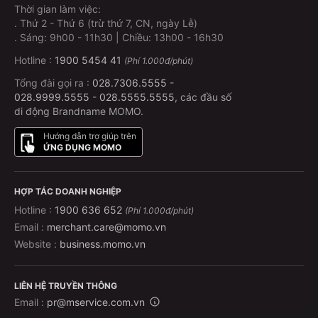
Không cần xếp hàng – Không lo hết vé – Có vé ngay
Thời gian làm việc:
trên điện thoại!
.
Thứ 2 - Thứ 6 (trừ thứ 7, CN, ngày Lễ)
.
Sáng: 9h00 - 11h30 | Chiều: 13h00 - 16h30
Vé có thể đổi/hủy không?
Hotline :
1900 5454 41
(Phí 1.000đ/phút)
Tổng đài gọi ra :
028.7306.5555
-
Có – thao tác hoàn/ hủy ngay trên ứng dụng MoMo.
028.9999.5555
-
028.5555.5555
, các đầu số
Thông tin chi tiết vui lòng liên hệ trực tiếp với bộ phận
di động Brandname MOMO.
CSKH của MoMo:
1900 54 54 41
(1.000 VNĐ/ phút).
Hướng dẫn trợ giúp trên
ỨNG DỤNG MOMO
Xe có hỗ trợ trung chuyển không?
Có, nhà xe hỗ trợ đưa đón miễn phí trong bán kính 2km
HỢP TÁC DOANH NGHIỆP
tại Thái Nguyên.
Hotline :
1900 636 652
(Phí 1.000đ/phút)
Email :
merchant.care@momo.vn
Thời gian di chuyển giữa Hà Nội và Thái
Website :
business.momo.vn
Nguyên là bao lâu?
Thời gian di chuyển khoảng 1 giờ 45 phút, tùy vào tình
LIÊN HỆ TRUYỀN THÔNG
hình giao thông.
Email :
pr@mservice.com.vn