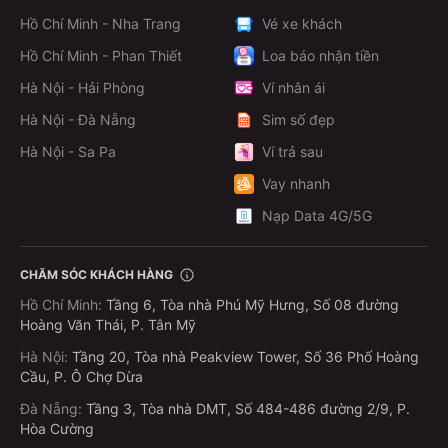
Hồ Chí Minh - Nha Trang
Vé xe khách
Chỉ cần điện thoại có kết nối internet, bạn có thể đặt vé
xe mọi lúc, mọi nơi:
Hồ Chí Minh - Phan Thiết
Loa báo nhận tiền
Bước 1: Mở ứng dụng MoMo
Hà Nội - Hải Phòng
Ví nhân ái
Hà Nội - Đà Nẵng
Sim số đẹp
Tìm kiếm từ khóa “Vé xe khách” trên thanh tìm kiếm
Hà Nội - Sa Pa
Ví trả sau
Hoặc vào mục “Du lịch - Đi lại” và chọn “Vé xe khách”
Vay nhanh
Ngoài ra, bạn có thể
mua vé xe khách
ngay trên
website MoMo
Nạp Data 4G/5G
Bước 2: Nhập thông tin hành trình
CHĂM SÓC KHÁCH HÀNG
Chọn điểm đi, điểm đến, ngày đi, số ghế,…
Hồ Chí Minh
:
Tầng 6, Tòa nhà Phú Mỹ Hưng, Số 08 đường
Hoàng Văn Thái, P. Tân Mỹ
Bước 3: Xác nhận và thanh toán
Hà Nội
:
Tầng 20, Tòa nhà Peakview Tower, Số 36 Phố Hoàng
Kiểm tra lại thông tin
Cầu, P. Ô Chợ Dừa
Thanh toán trực tiếp trên app MoMo chỉ trong vài
Đà Nẵng
:
Tầng 3, Tòa nhà DMT, Số 484-486 đường 2/9, P.
giây
Hòa Cường