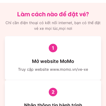
Sơn.
Làm cách nào để đặt vé?
Tại Thái Nguyên
Chỉ cần điện thoại có kết nối internet, bạn có thể đặt
271 Dương Tự Minh, Phường Tân Long.
vé xe mọi lúc,mọi nơi
234 Hoàng Văn Thụ, Phường Đồng Quang.
351 Bắc Kạn, Phường Trưng Vương.
1
Tại Bắc Kạn
Tổ 8A, Phường Đức Xuân, Thành phố Bắc Kạn.
Mở website MoMo
Truy cập website www.momo.vn/ve-xe
Tại Tuyên Quang
Tổ 10, Phường Nông Tiến, Thành phố Tuyên Quang.
Tiện nghi trang bị
2
Xe Limousine đời mới, ghế ngồi rộng rãi, trang bị hệ
Nhập thông tin hành trình
thống giải trí hiện đại.