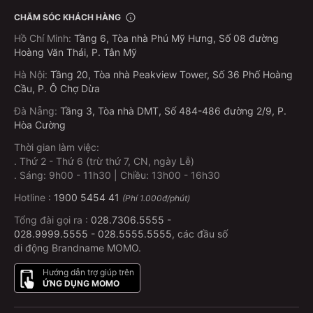
CHĂM SÓC KHÁCH HÀNG
Hồ Chí Minh
:
Tầng 6, Tòa nhà Phú Mỹ Hưng, Số 08 đường
Hoàng Văn Thái, P. Tân Mỹ
Hà Nội
:
Tầng 20, Tòa nhà Peakview Tower, Số 36 Phố Hoàng
Cầu, P. Ô Chợ Dừa
Đà Nẵng
:
Tầng 3, Tòa nhà DMT, Số 484-486 đường 2/9, P.
Hòa Cường
Thời gian làm việc:
.
Thứ 2 - Thứ 6 (trừ thứ 7, CN, ngày Lễ)
.
Sáng: 9h00 - 11h30 | Chiều: 13h00 - 16h30
Hotline :
1900 5454 41
(Phí 1.000đ/phút)
Tổng đài gọi ra :
028.7306.5555
-
028.9999.5555
-
028.5555.5555
, các đầu số
di động Brandname MOMO.
Hướng dẫn trợ giúp trên
ỨNG DỤNG MOMO