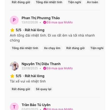
Rất đúng giờ
Tổng đài nhiệt tình
Tiện nghi
An toàn
Phan Thị Phương Thảo
P
13/02/2026
Đã mua qua MoMo
5/5
·
Rất hài lòng
Anh tổng đài nhiệt tình. Đi xe rất êm và tới nhà nhanh
chóng
Tổng đài nhiệt tình
Xe chạy êm
Rất đúng giờ
Tiện nghi
Nguyễn Thị Diệu Thanh
22/08/2025
Đã mua qua MoMo
5/5
·
Rất hài lòng
Tài xế vui vẻ nhiệt tình
Rất đúng giờ
Sẽ quay lại
Trần Bảo Tú Uyên
T
03/01/2025
Đã mua qua MoMo