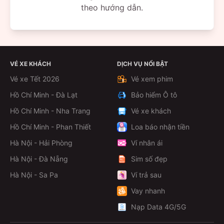
theo hướng dẫn.
VÉ XE KHÁCH
DỊCH VỤ NỔI BẬT
Vé xe Tết 2026
Vé xem phim
Hồ Chí Minh - Đà Lạt
Bảo hiểm Ô tô
Hồ Chí Minh - Nha Trang
Vé xe khách
Hồ Chí Minh - Phan Thiết
Loa báo nhận tiền
Hà Nội - Hải Phòng
Ví nhân ái
Hà Nội - Đà Nẵng
Sim số đẹp
Hà Nội - Sa Pa
Ví trả sau
Vay nhanh
Nạp Data 4G/5G