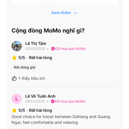
Thanh Khê - Đà Nẵng đi Bình Sơn - Quảng Ngãi
Thanh Khê - Đà Nẵng đi Quảng Ngãi - Quảng Ngãi
Xem thêm
Hải Châu - Đà Nẵng đi Núi Thành - Quảng Nam
Cộng đồng MoMo nghĩ gì?
Hải Châu - Đà Nẵng đi Bình Sơn - Quảng Ngãi
Hải Châu - Đà Nẵng đi Quảng Ngãi - Quảng Ngãi
Lê Thị Tâm
Quảng Ngãi - Quảng Ngãi đi Hải Châu - Đà Nẵng
30/06/2026
Đã mua qua MoMo
Quảng Ngãi - Quảng Ngãi đi Thanh Khê - Đà Nẵng
5/5
·
Rất hài lòng
Bình Sơn - Quảng Ngãi đi Hải Châu - Đà Nẵng
Rất đúng giờ
Bình Sơn - Quảng Ngãi đi Thanh Khê - Đà Nẵng
1
thấy hữu ích
Văn phòng nhà xe:
Lê Võ Tuấn Anh
L
Văn phòng nhà xe Hà Thảo ở Đà Nẵng VP Đà Nẵng
29/04/2026
Đã mua qua MoMo
12 Võ Văn Tần, Chính Gián, Thanh Khê, Đà Nẵng
5/5
·
Rất hài lòng
1900888684
Good choice for traver between DaNang and Quang
Ngai, feel comfortable and relaxing