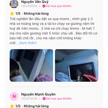
Nguyễn Văn Quý
12/04/2026
Đã mua qua MoMo
1/5
·
Không hài lòng
Trải nghiệm lần đầu đặt xe qua momo , mình góp ý 2
nhà xe hoàng long và a tài ko chạy xe giường nằm thì
huỷ đk trên momo . 2 nhà xe chỉ chạy limmo . M mét 7
mà cho nằm giường mét 5 khóc chịu vãi . Bảo đổi thì cứ
bảo hết chỗ rồi , cho mk nằm chỗ không khác
...Xem thêm
chỗ
Nguyễn Mạnh Quyền
N
10/04/2026
Đã mua qua MoMo
1/5
·
Không hài lòng