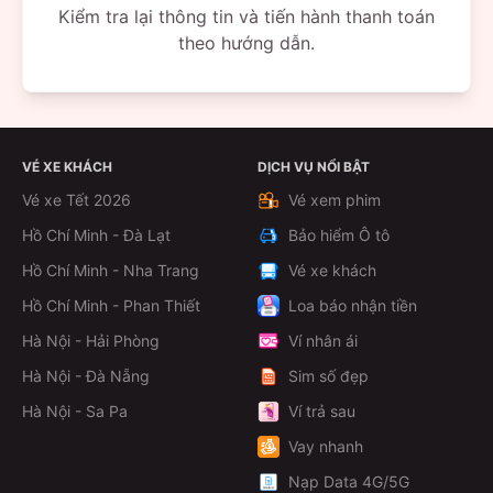
Kiểm tra lại thông tin và tiến hành thanh toán
theo hướng dẫn.
VÉ XE KHÁCH
DỊCH VỤ NỔI BẬT
Vé xe Tết 2026
Vé xem phim
Hồ Chí Minh - Đà Lạt
Bảo hiểm Ô tô
Hồ Chí Minh - Nha Trang
Vé xe khách
Hồ Chí Minh - Phan Thiết
Loa báo nhận tiền
Hà Nội - Hải Phòng
Ví nhân ái
Hà Nội - Đà Nẵng
Sim số đẹp
Hà Nội - Sa Pa
Ví trả sau
Vay nhanh
Nạp Data 4G/5G