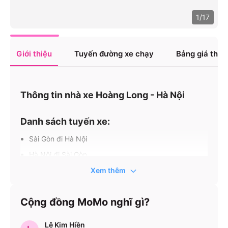
1
/
17
Giới thiệu
Tuyến đường xe chạy
Bảng giá tha
Thông tin nhà xe Hoàng Long - Hà Nội
Danh sách tuyến xe:
Sài Gòn đi Hà Nội
Hà Nội đi Sài Gòn
Hồng Bàng - Hải Phòng đi Sài Gòn
Xem thêm
Thái Bình - Thái Bình đi Sài Gòn
Cộng đồng MoMo nghĩ gì?
Nam Định - Nam Định đi Sài Gòn
Ninh Bình - Ninh Bình đi Sài Gòn
Lê Kim Hiền