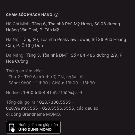
CHĂM SÓC KHÁCH HÀNG
Hồ Chí Minh
:
Tầng 6, Tòa nhà Phú Mỹ Hưng, Số 08 đường
Hoàng Văn Thái, P. Tân Mỹ
Hà Nội
:
Tầng 20, Tòa nhà Peakview Tower, Số 36 Phố Hoàng
Cầu, P. Ô Chợ Dừa
Đà Nẵng
:
Tầng 3, Tòa nhà DMT, Số 484-486 đường 2/9, P.
Hòa Cường
Thời gian làm việc:
.
Thứ 2 - Thứ 6 (trừ thứ 7, CN, ngày Lễ)
.
Sáng: 9h00 - 11h30 | Chiều: 13h00 - 16h30
Hotline :
1900 5454 41
(Phí 1.000đ/phút)
Tổng đài gọi ra :
028.7306.5555
-
028.9999.5555
-
028.5555.5555
, các đầu số
di động Brandname MOMO.
Hướng dẫn trợ giúp trên
ỨNG DỤNG MOMO