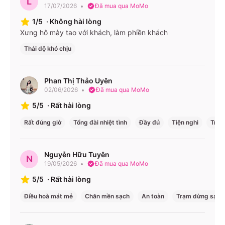
L
Thanh Hóa - Thanh Hóa đi Sài Gòn
17/07/2026
Đã mua qua MoMo
Vinh - Nghệ An đi Sài Gòn
1/5
·
Không hài lòng
Xưng hô mày tao với khách, làm phiền khách
Hà Tĩnh - Hà Tĩnh đi Sài Gòn
Thái độ khó chịu
Đồng Hới - Quảng Bình đi Sài Gòn
Văn phòng nhà xe:
Phan Thị Thảo Uyên
02/06/2026
Đã mua qua MoMo
Văn phòng nhà xe Hoàng Long - Hà Nội ở Hà Nội VP
5/5
·
Rất hài lòng
Hà Nội 08 Trần Thủ Độ 1900888684
Rất đúng giờ
Văn phòng nhà xe Hoàng Long - Hà Nội ở Hồ Chí
Tổng đài nhiệt tình
Đầy đủ
Tiện nghi
Trạm
Minh Bến xe Miền Đông 292 Đinh Bộ Lĩnh, Phường 26
1900888684
Nguyễn Hữu Tuyên
N
19/05/2026
Đã mua qua MoMo
5/5
·
Rất hài lòng
Điều hoà mát mẻ
Chăn mền sạch
An toàn
Trạm dừng sạch