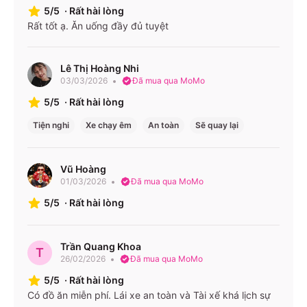
5/5
·
Rất hài lòng
Rất tốt ạ. Ăn uống đầy đủ tuyệt
Lê Thị Hoàng Nhi
03/03/2026
Đã mua qua MoMo
5/5
·
Rất hài lòng
Tiện nghi
Xe chạy êm
An toàn
Sẽ quay lại
Vũ Hoàng
01/03/2026
Đã mua qua MoMo
5/5
·
Rất hài lòng
Trần Quang Khoa
T
26/02/2026
Đã mua qua MoMo
5/5
·
Rất hài lòng
Có đồ ăn miễn phí. Lái xe an toàn và Tài xế khá lịch sự