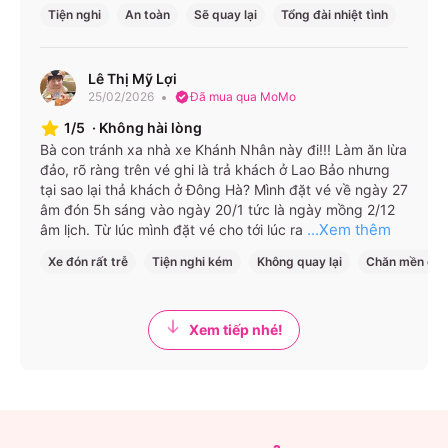
Tiện nghi
An toàn
Sẽ quay lại
Tổng đài nhiệt tình
Lê Thị Mỹ Lợi
25/02/2026
Đã mua qua MoMo
1/5
·
Không hài lòng
Bà con tránh xa nhà xe Khánh Nhân này đi!!! Làm ăn lừa
đảo, rõ ràng trên vé ghi là trả khách ở Lao Bảo nhưng
tại sao lại thả khách ở Đông Hà? Mình đặt vé về ngày 27
âm đón 5h sáng vào ngày 20/1 tức là ngày mồng 2/12
...Xem thêm
âm lịch. Từ lúc mình đặt vé cho tới lúc ra
Xe đón rất trễ
Tiện nghi kém
Không quay lại
Chăn mền dơ
Xem tiếp nhé!