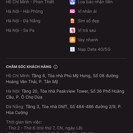
Hồ Chí Minh - Phan Thiết
Loa báo nhận tiền
Hà Nội - Hải Phòng
Ví nhân ái
Hà Nội - Đà Nẵng
Sim số đẹp
Hà Nội - Sa Pa
Ví trả sau
Vay nhanh
Nạp Data 4G/5G
CHĂM SÓC KHÁCH HÀNG
Hồ Chí Minh
:
Tầng 6, Tòa nhà Phú Mỹ Hưng, Số 08 đường
Hoàng Văn Thái, P. Tân Mỹ
Hà Nội
:
Tầng 20, Tòa nhà Peakview Tower, Số 36 Phố Hoàng
Cầu, P. Ô Chợ Dừa
Đà Nẵng
:
Tầng 3, Tòa nhà DMT, Số 484-486 đường 2/9, P.
Hòa Cường
Thời gian làm việc:
.
Thứ 2 - Thứ 6 (trừ thứ 7, CN, ngày Lễ)