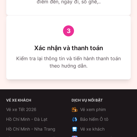
điểm đến, ngày đi, số ghế,..
3
Xác nhận và thanh toán
Kiểm tra lại thông tin và tiến hành thanh toán
theo hướng dẫn.
VÉ XE KHÁCH
DỊCH VỤ NỔI BẬT
Vé xe Tết 2026
Vé xem phim
Hồ Chí Minh - Đà Lạt
Bảo hiểm Ô tô
Hồ Chí Minh - Nha Trang
Vé xe khách