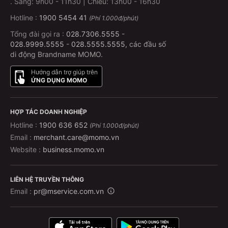
.
Sáng: 9h00 - 11h30 | Chiều: 13h00 - 16h30
Hotline :
1900 5454 41
(Phí 1.000đ/phút)
Tổng đài gọi ra :
028.7306.5555
-
028.9999.5555
-
028.5555.5555
, các đầu số
di động Brandname MOMO.
Hướng dẫn trợ giúp trên
ỨNG DỤNG MOMO
HỢP TÁC DOANH NGHIỆP
Hotline :
1900 636 652
(Phí 1.000đ/phút)
Email :
merchant.care@momo.vn
Website :
business.momo.vn
LIÊN HỆ TRUYỀN THÔNG
Email :
pr@mservice.com.vn