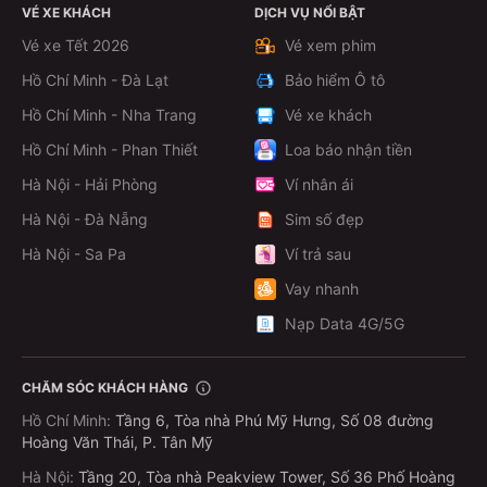
VÉ XE KHÁCH
DỊCH VỤ NỔI BẬT
Vé xe Tết 2026
Vé xem phim
Hồ Chí Minh - Đà Lạt
Bảo hiểm Ô tô
Hồ Chí Minh - Nha Trang
Vé xe khách
Hồ Chí Minh - Phan Thiết
Loa báo nhận tiền
Hà Nội - Hải Phòng
Ví nhân ái
Hà Nội - Đà Nẵng
Sim số đẹp
Hà Nội - Sa Pa
Ví trả sau
Vay nhanh
Nạp Data 4G/5G
CHĂM SÓC KHÁCH HÀNG
Hồ Chí Minh
:
Tầng 6, Tòa nhà Phú Mỹ Hưng, Số 08 đường
Hoàng Văn Thái, P. Tân Mỹ
Hà Nội
:
Tầng 20, Tòa nhà Peakview Tower, Số 36 Phố Hoàng