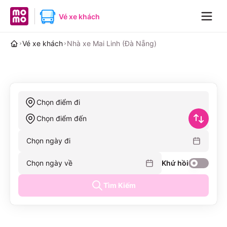
MoMo home page
Vé xe khách
Navig
Vé xe khách
Nhà xe Mai Linh (Đà Nẵng)
Chọn điểm đi
Chọn điểm đến
Chọn ngày đi
Chọn ngày về
Khứ hồi
Tìm Kiếm