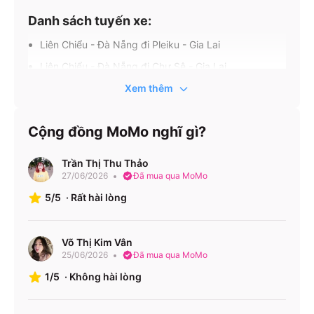
Danh sách tuyến xe:
Liên Chiểu - Đà Nẵng đi Pleiku - Gia Lai
Liên Chiểu - Đà Nẵng đi Chư Sê - Gia Lai
Liên Chiểu - Đà Nẵng đi Chư Pưh - Gia Lai
Xem thêm
Liên Chiểu - Đà Nẵng đi Ea H`leo - Đắk Lắk
Cộng đồng MoMo nghĩ gì?
Liên Chiểu - Đà Nẵng đi Buôn Hồ - Đắk Lắk
Liên Chiểu - Đà Nẵng đi Buôn Ma Thuột - Đắk Lắk
Trần Thị Thu Thảo
Tam Kỳ - Quảng Nam đi Pleiku - Gia Lai
27/06/2026
Đã mua qua MoMo
Tam Kỳ - Quảng Nam đi Chư Sê - Gia Lai
5/5
·
Rất hài lòng
Tam Kỳ - Quảng Nam đi Chư Pưh - Gia Lai
Tam Kỳ - Quảng Nam đi Ea H`leo - Đắk Lắk
Võ Thị Kim Vân
25/06/2026
Đã mua qua MoMo
Văn phòng nhà xe:
1/5
·
Không hài lòng
Văn phòng nhà xe Mai Linh (Đà Nẵng) ở Đà Nẵng