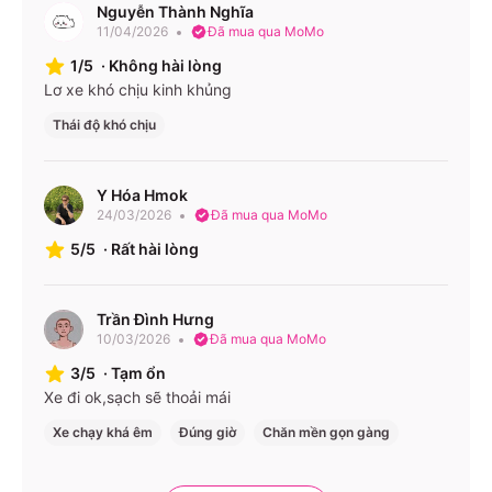
VPĐN 37 Nguyễn Tường Phổ, P. Hoà Minh
Nguyễn Thành Nghĩa
1900888684
11/04/2026
Đã mua qua MoMo
Văn phòng nhà xe Mai Linh (Đà Nẵng) ở Đắk Lắk VP
1/5
·
Không hài lòng
Lơ xe khó chịu kinh khủng
BMT Km4+ 500 Nguyễn Chí Thanh 1900888684
Thái độ khó chịu
Y Hóa Hmok
24/03/2026
Đã mua qua MoMo
5/5
·
Rất hài lòng
Trần Đình Hưng
10/03/2026
Đã mua qua MoMo
3/5
·
Tạm ổn
Xe đi ok,sạch sẽ thoải mái
Xe chạy khá êm
Đúng giờ
Chăn mền gọn gàng