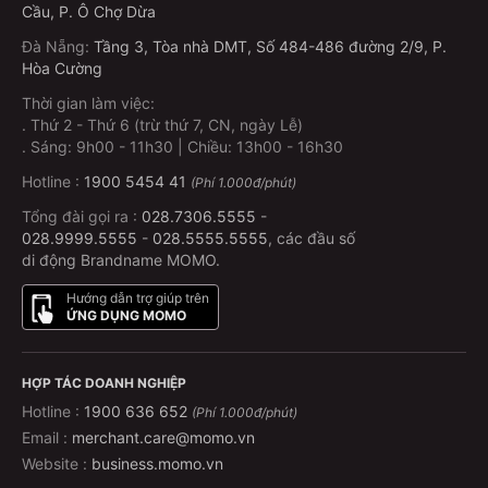
Cầu, P. Ô Chợ Dừa
Đà Nẵng
:
Tầng 3, Tòa nhà DMT, Số 484-486 đường 2/9, P.
Hòa Cường
Thời gian làm việc:
.
Thứ 2 - Thứ 6 (trừ thứ 7, CN, ngày Lễ)
.
Sáng: 9h00 - 11h30 | Chiều: 13h00 - 16h30
Hotline :
1900 5454 41
(Phí 1.000đ/phút)
Tổng đài gọi ra :
028.7306.5555
-
028.9999.5555
-
028.5555.5555
, các đầu số
di động Brandname MOMO.
Hướng dẫn trợ giúp trên
ỨNG DỤNG MOMO
HỢP TÁC DOANH NGHIỆP
Hotline :
1900 636 652
(Phí 1.000đ/phút)
Email :
merchant.care@momo.vn
Website :
business.momo.vn