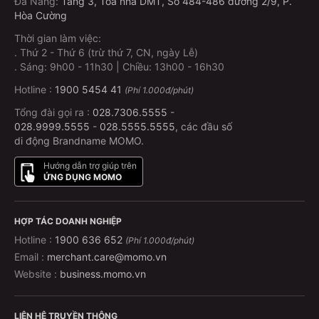
Đà Nẵng
:
Tầng 3, Tòa nhà DMT, Số 484-486 đường 2/9, P.
Hoặc vào mục “Du lịch - Đi lại” và chọn “Vé xe khách”
Hòa Cường
Ngoài ra, bạn có thể
mua vé xe khách
ngay trên
Thời gian làm việc:
website MoMo
.
Thứ 2 - Thứ 6 (trừ thứ 7, CN, ngày Lễ)
.
Sáng: 9h00 - 11h30 | Chiều: 13h00 - 16h30
Bước 2: Nhập thông tin hành trình
Hotline :
1900 5454 41
(Phí 1.000đ/phút)
Chọn điểm đi, điểm đến, ngày đi, số ghế,…
Tổng đài gọi ra :
028.7306.5555
-
028.9999.5555
-
028.5555.5555
, các đầu số
Bước 3: Xác nhận và thanh toán
di động Brandname MOMO.
Kiểm tra lại thông tin
Hướng dẫn trợ giúp trên
Thanh toán trực tiếp trên app MoMo chỉ trong vài
ỨNG DỤNG MOMO
giây
Không cần xếp hàng – Không lo hết vé – Có vé ngay
HỢP TÁC DOANH NGHIỆP
trên điện thoại!
Hotline :
1900 636 652
(Phí 1.000đ/phút)
Email :
merchant.care@momo.vn
Website :
Tôi có thể hủy hoặc đổi vé không?
business.momo.vn
Với MoMo, bạn có thể yên tâm thay đổi kế hoạch nhờ
LIÊN HỆ TRUYỀN THÔNG
chính sách hủy/đổi vé rõ ràng: