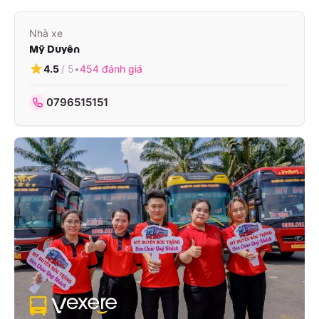
Nhà xe
Mỹ Duyên
4.5
/ 5
•
454
đánh giá
0796515151