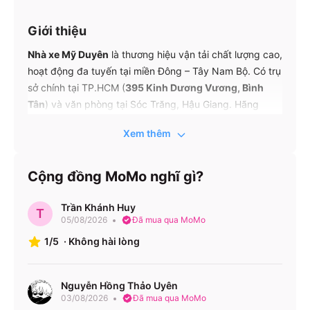
Giới thiệu
Nhà xe Mỹ Duyên
là thương hiệu vận tải chất lượng cao,
hoạt động đa tuyến tại miền Đông – Tây Nam Bộ. Có trụ
sở chính tại TP.HCM (
395 Kinh Dương Vương, Bình
Tân
) và văn phòng tại Sóc Trăng, Hậu Giang. Hãng
chuyên phục vụ hành khách bằng xe giường nằm 41–
Xem thêm
46 chỗ, limousine 34 chỗ, đi kèm dịch vụ vận chuyển
hàng hóa và COD. Mỹ Duyên hoạt động liên tục từ 4h
sáng đến 24h hàng ngày, với tổng đài hỗ trợ khách
Cộng đồng MoMo nghĩ gì?
24/7.
Trần Khánh Huy
T
05/08/2026
Đã mua qua MoMo
Tuyến xe – Giá vé – Lịch chạy
1/5
·
Không hài lòng
Giá vé
Tuyến xe
Loại xe
Lịch chạy
(VNĐ)
HCM →
Giường
6:00 –
Nguyễn Hồng Thảo Uyên
160.000
03/08/2026
Đã mua qua MoMo
Sóc Trăng
nằm 41 chỗ
23:50