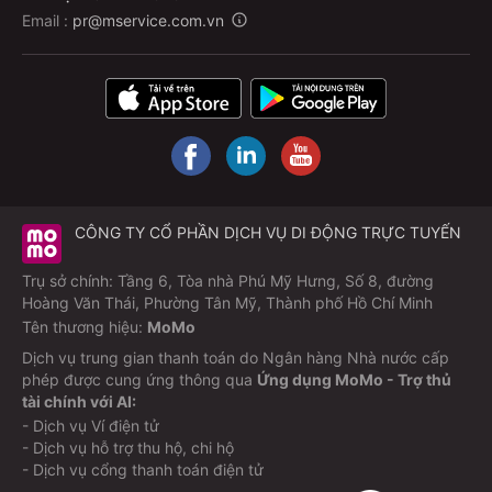
Email :
pr@mservice.com.vn
Miễn phí huỷ/ đổi vé trước ngày khởi hành
Quý khách cần hỗ trợ đổi hoặc hủy vé? Gọi ngay tổng
đài:
1900 54 54 41
(1.000đ/phút).
Xe có đón/trả khách dọc đường không?
Không. Xe chỉ đón trả tại các điểm cố định gồm:
CÔNG TY CỔ PHẦN DỊCH VỤ DI ĐỘNG TRỰC TUYẾN
Bến xe Miền Tây (TP.HCM)
Văn phòng & bến xe Sóc Trăng
Trụ sở chính: Tầng 6, Tòa nhà Phú Mỹ Hưng, Số 8, đường
Hoàng Văn Thái, Phường Tân Mỹ, Thành phố Hồ Chí Minh
Bến xe Phụng Hiệp và Ngã Bảy (Hậu Giang)
Tên thương hiệu:
MoMo
Không dừng đón khách dọc đường, đảm bảo đúng lộ
Dịch vụ trung gian thanh toán do Ngân hàng Nhà nước cấp
trình và an toàn.
phép được cung ứng thông qua
Ứng dụng MoMo - Trợ thủ
tài chính với AI:
- Dịch vụ Ví điện tử
Xe thuộc loại nào? Có gì đặc biệt?
- Dịch vụ hỗ trợ thu hộ, chi hộ
- Dịch vụ cổng thanh toán điện tử
Xe phục vụ gồm: