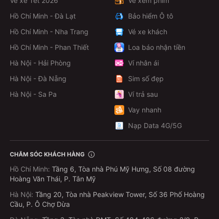
Vé xe Tết 2026
Vé xem phim
Cam kết chất lượng: đúng giờ, giá niêm yết rõ ràng,
không phát sinh phí, đảm bảo an toàn hành khách
Hồ Chí Minh - Đà Lạt
Bảo hiểm Ô tô
Hồ Chí Minh - Nha Trang
Vé xe khách
FAQ – Câu hỏi thường gặp
Hồ Chí Minh - Phan Thiết
Loa báo nhận tiền
Hà Nội - Hải Phòng
Ví nhân ái
Hướng Dẫn Cách Đặt Vé Xe Khách Trên
MoMo
Hà Nội - Đà Nẵng
Sim số đẹp
Hà Nội - Sa Pa
Ví trả sau
Bạn đang tìm cách đặt vé xe khách online nhanh chóng,
tiện lợi và không cần phải ra bến? Ứng dụng MoMo là
Vay nhanh
lựa chọn hoàn hảo dành cho bạn! Với vài thao tác đơn
Nạp Data 4G/5G
giản, bạn đã có thể đặt vé xe, thanh toán dễ dàng và
được hỗ trợ tận tình trong suốt hành trình.
CHĂM SÓC KHÁCH HÀNG
Chỉ cần điện thoại có kết nối internet, bạn có thể đặt vé
Hồ Chí Minh
:
Tầng 6, Tòa nhà Phú Mỹ Hưng, Số 08 đường
xe mọi lúc, mọi nơi:
Hoàng Văn Thái, P. Tân Mỹ
Bước 1: Mở ứng dụng MoMo
Hà Nội
:
Tầng 20, Tòa nhà Peakview Tower, Số 36 Phố Hoàng
Cầu, P. Ô Chợ Dừa
Tìm kiếm từ khóa “Vé xe khách” trên thanh tìm kiếm