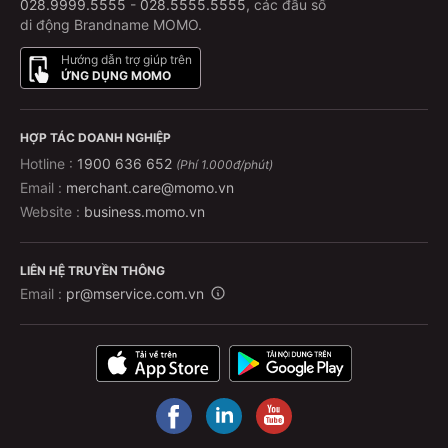
028.9999.5555
-
028.5555.5555
, các đầu số
di động Brandname MOMO.
Hướng dẫn trợ giúp trên
ỨNG DỤNG MOMO
HỢP TÁC DOANH NGHIỆP
Hotline :
1900 636 652
(Phí 1.000đ/phút)
Email :
merchant.care@momo.vn
Website :
business.momo.vn
LIÊN HỆ TRUYỀN THÔNG
Email :
pr@mservice.com.vn