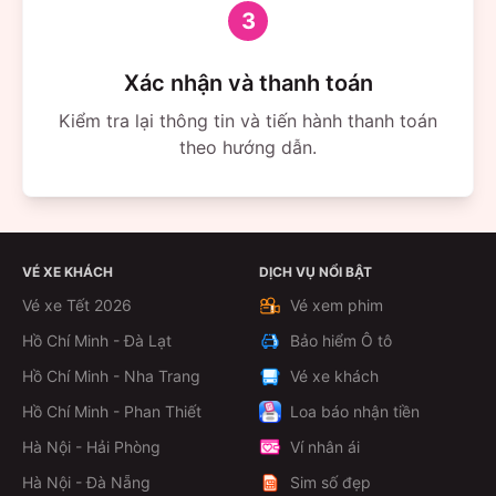
3
Xác nhận và thanh toán
Kiểm tra lại thông tin và tiến hành thanh toán
theo hướng dẫn.
VÉ XE KHÁCH
DỊCH VỤ NỔI BẬT
Vé xe Tết 2026
Vé xem phim
Hồ Chí Minh - Đà Lạt
Bảo hiểm Ô tô
Hồ Chí Minh - Nha Trang
Vé xe khách
Hồ Chí Minh - Phan Thiết
Loa báo nhận tiền
Hà Nội - Hải Phòng
Ví nhân ái
Hà Nội - Đà Nẵng
Sim số đẹp