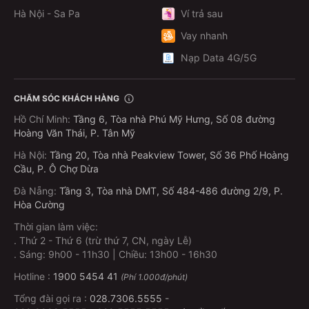
Hà Nội - Sa Pa
Ví trả sau
Vay nhanh
Nạp Data 4G/5G
CHĂM SÓC KHÁCH HÀNG
Hồ Chí Minh
:
Tầng 6, Tòa nhà Phú Mỹ Hưng, Số 08 đường
Hoàng Văn Thái, P. Tân Mỹ
Hà Nội
:
Tầng 20, Tòa nhà Peakview Tower, Số 36 Phố Hoàng
Cầu, P. Ô Chợ Dừa
Đà Nẵng
:
Tầng 3, Tòa nhà DMT, Số 484-486 đường 2/9, P.
Hòa Cường
Thời gian làm việc:
.
Thứ 2 - Thứ 6 (trừ thứ 7, CN, ngày Lễ)
.
Sáng: 9h00 - 11h30 | Chiều: 13h00 - 16h30
Hotline :
1900 5454 41
(Phí 1.000đ/phút)
Tổng đài gọi ra :
028.7306.5555
-