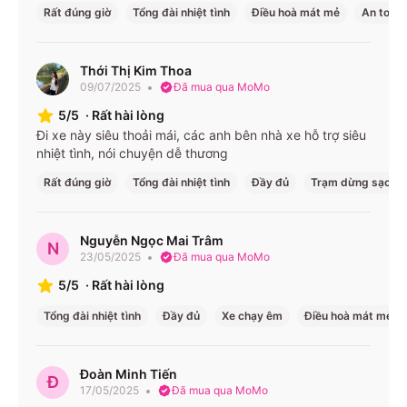
Rất đúng giờ
Tổng đài nhiệt tình
Điều hoà mát mẻ
An toàn
Thới Thị Kim Thoa
09/07/2025
Đã mua qua MoMo
5/5
·
Rất hài lòng
Đi xe này siêu thoải mái, các anh bên nhà xe hỗ trợ siêu
nhiệt tình, nói chuyện dễ thương
Rất đúng giờ
Tổng đài nhiệt tình
Đầy đủ
Trạm dừng sạch s
Nguyễn Ngọc Mai Trâm
N
23/05/2025
Đã mua qua MoMo
5/5
·
Rất hài lòng
Tổng đài nhiệt tình
Đầy đủ
Xe chạy êm
Điều hoà mát mẻ
Đoàn Minh Tiến
Đ
17/05/2025
Đã mua qua MoMo