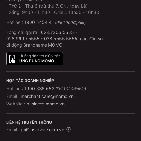
.
Thứ 2 - Thứ 6 (trừ thứ 7, CN, ngày Lễ)
.
Sáng: 9h00 - 11h30 | Chiều: 13h00 - 16h30
Hotline :
1900 5454 41
(Phí 1.000đ/phút)
Tổng đài gọi ra :
028.7306.5555
-
028.9999.5555
-
028.5555.5555
, các đầu số
di động Brandname MOMO.
Hướng dẫn trợ giúp trên
ỨNG DỤNG MOMO
HỢP TÁC DOANH NGHIỆP
Hotline :
1900 636 652
(Phí 1.000đ/phút)
Email :
merchant.care@momo.vn
Website :
business.momo.vn
LIÊN HỆ TRUYỀN THÔNG
Email :
pr@mservice.com.vn