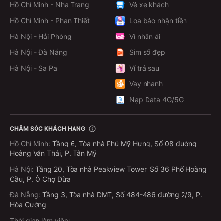
Hồ Chí Minh - Nha Trang
Vé xe khách
Hồ Chí Minh - Phan Thiết
Loa báo nhận tiền
Hà Nội - Hải Phòng
Ví nhân ái
Hà Nội - Đà Nẵng
Sim số đẹp
Hà Nội - Sa Pa
Ví trả sau
Vay nhanh
Nạp Data 4G/5G
CHĂM SÓC KHÁCH HÀNG
Hồ Chí Minh
:
Tầng 6, Tòa nhà Phú Mỹ Hưng, Số 08 đường
Hoàng Văn Thái, P. Tân Mỹ
Hà Nội
:
Tầng 20, Tòa nhà Peakview Tower, Số 36 Phố Hoàng
Cầu, P. Ô Chợ Dừa
Đà Nẵng
:
Tầng 3, Tòa nhà DMT, Số 484-486 đường 2/9, P.
Hòa Cường
Thời gian làm việc: