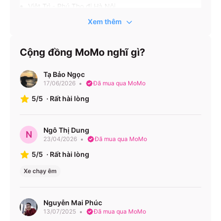
Việt Trì - Phú Thọ đi Hà Nội
Hà Nội đi Việt Trì - Phú Thọ
Xem thêm
Hà Nội đi Lâm Thao - Phú Thọ
Cộng đồng MoMo nghĩ gì?
Văn phòng nhà xe:
Tạ Bảo Ngọc
Văn phòng nhà xe Nam Cường Limousine ở Hà Nội
17/06/2026
Đã mua qua MoMo
VP 32 Mạc Thái Tổ Số 32 Mạc Thái Tổ, Yên Hòa
5/5
·
Rất hài lòng
1900888684
Văn phòng nhà xe Nam Cường Limousine ở Phú Thọ
VP 77 Phù Đổng VP 77 Phù Đổng 1900888684
Ngô Thị Dung
N
23/04/2026
Đã mua qua MoMo
5/5
·
Rất hài lòng
Xe chạy êm
Nguyễn Mai Phúc
13/07/2025
Đã mua qua MoMo