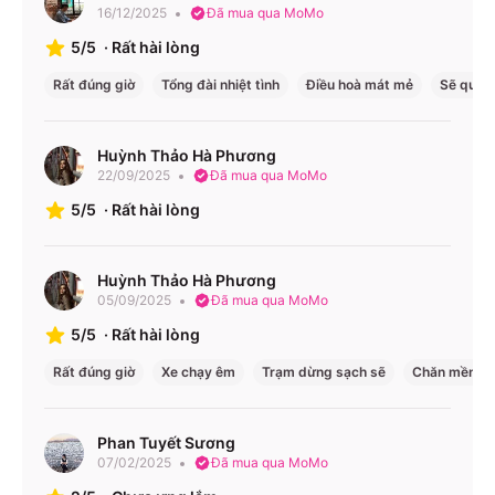
16/12/2025
Đã mua qua MoMo
Tuyến xe – Giá vé – Lịch chạy
5/5
·
Rất hài lòng
Giá vé
Tuyến xe
Loại xe
Lịch chạy
Rất đúng giờ
Tổng đài nhiệt tình
Điều hoà mát mẻ
Sẽ quay 
(VNĐ)
17:00, 17:30,
HCM
Limousine
18:30 (Gia
Huỳnh Thảo Hà Phương
↔ Gia
350.000
22/09/2025
32 phòng
Đã mua qua MoMo
Lai)
Lai
17:00 (HCM)
5/5
·
Rất hài lòng
15:00, 15:30,
HCM
Limousine
16:00, 16:30
↔ Kon
350.000
Huỳnh Thảo Hà Phương
32 phòng
(Kon Tum)
05/09/2025
Đã mua qua MoMo
Tum
17:00 (HCM)
5/5
·
Rất hài lòng
Rất đúng giờ
Xe chạy êm
Trạm dừng sạch sẽ
Chăn mền s
Giá và lịch có thể thay đổi từng ngày – bạn nên kiểm tra
trực tiếp trên app hoặc website.
Phan Tuyết Sương
Điểm đón/trả & Văn phòng
07/02/2025
Đã mua qua MoMo