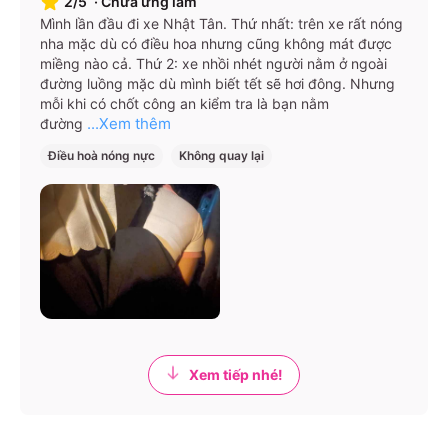
2/5
·
Chưa ưng lắm
TP. Hồ Chí Minh
Mình lần đầu đi xe Nhật Tân. Thứ nhất: trên xe rất nóng
nha mặc dù có điều hoa nhưng cũng không mát được
Nhà xe phục vụ hành khách tại Bến xe Miền Đông, quầy
miềng nào cả. Thứ 2: xe nhồi nhét người nằm ở ngoài
vé A13 (hoặc 28), số 292 Đinh Bộ Lĩnh, quận Bình
đường luồng mặc dù mình biết tết sẽ hơi đông. Nhưng
Thạnh. Đây là điểm đón chính, thuận tiện cho hành
mỗi khi có chốt công an kiểm tra là bạn nằm
...Xem thêm
đường
khách từ TP.HCM di chuyển đến các tỉnh Tây Nguyên
và miền Trung.
Điều hoà nóng nực
Không quay lại
Gia Lai
Tại Pleiku, nhà xe có văn phòng đặt ngay trong Bến xe
Pleiku, giúp hành khách dễ dàng đặt vé, làm thủ tục và
khởi hành một cách nhanh chóng, thuận tiện.
Kon Tum
Hệ thống điểm đón trả tại Kon Tum khá đa dạng, đáp
Xem tiếp nhé!
ứng nhu cầu di chuyển của hành khách ở nhiều khu vực
khác nhau: