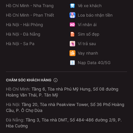
Hồ Chí Minh - Nha Trang
Bạn đang tìm cách đặt vé xe khách online nhanh chóng,
Vé xe khách
tiện lợi và không cần phải ra bến? Ứng dụng/website
Hồ Chí Minh - Phan Thiết
Loa báo nhận tiền
MoMo là lựa chọn hoàn hảo dành cho bạn! Với vài thao
Hà Nội - Hải Phòng
Ví nhân ái
tác đơn giản, bạn đã có thể đặt vé xe, thanh toán dễ
Hà Nội - Đà Nẵng
dàng và được hỗ trợ tận tình trong suốt hành trình.
Sim số đẹp
Hà Nội - Sa Pa
Ví trả sau
Chỉ cần điện thoại có kết nối internet, bạn có thể đặt vé
xe mọi lúc, mọi nơi:
Vay nhanh
Nạp Data 4G/5G
Bước 1: Mở ứng dụng MoMo
Tìm kiếm từ khóa “Vé xe khách” trên thanh tìm kiếm
CHĂM SÓC KHÁCH HÀNG
Hoặc vào mục “Du lịch - Đi lại” và chọn “Vé xe khách”
Hồ Chí Minh
:
Tầng 6, Tòa nhà Phú Mỹ Hưng, Số 08 đường
Ngoài ra, bạn có thể
mua vé xe khách
ngay trên
Hoàng Văn Thái, P. Tân Mỹ
website MoMo
Hà Nội
:
Tầng 20, Tòa nhà Peakview Tower, Số 36 Phố Hoàng
Cầu, P. Ô Chợ Dừa
Bước 2: Nhập thông tin hành trình
Đà Nẵng
:
Tầng 3, Tòa nhà DMT, Số 484-486 đường 2/9, P.
Chọn điểm đi, điểm đến, ngày đi, số ghế,…
Hòa Cường