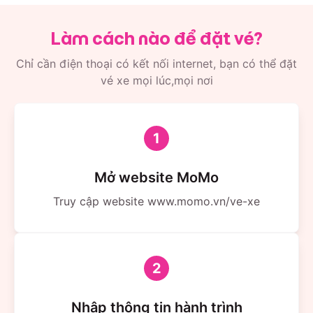
Bến xe Kon Tum: 281 Phan Đình Phùng
Bến xe Ngọc Hồi: Hoàng Văn Thụ
Làm cách nào để đặt vé?
Bến xe Đắk Hà
Chỉ cần điện thoại có kết nối internet, bạn có thể đặt
Văn phòng Kon Tum: 135 Hai Bà Trưng
vé xe mọi lúc,mọi nơi
Sự phân bổ hợp lý giúp hành khách tại Kon Tum dễ
dàng lựa chọn điểm đón gần nhất, tối ưu thời gian và
hành trình di chuyển.
1
Tiện ích nổi bật
Mở website MoMo
Xe giường nằm 44 chỗ và limousine 34 phòng VIP —
Truy cập website www.momo.vn/ve-xe
nội thất hiện đại, giường rộng có chỗ để đồ cá nhân,
tích hợp chăn, gối, nước uống miễn phí.
Các tiện ích onboard như khăn giấy, dép đi xe, khăn
ướt đầy đủ — giúp hành khách thoải mái hơn trong
2
chuyến dài.
Xuất phát đúng giờ mỗi ngày, giúp lịch trình linh hoạt
Nhập thông tin hành trình