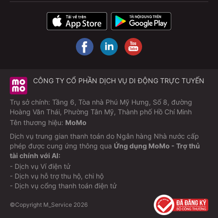
Nhấn vào mục
“Thông tin nhà xe”
Chọn tiếp
“Chính sách huỷ vé”
để xem chi tiết
Trong trường hợp cần hỗ trợ nhanh chóng, vui lòng liên
hệ trực tiếp tổng đài chăm sóc khách hàng MoMo
1900
54 54 41
(cước phí 1.000đ/phút). Đội ngũ tư vấn luôn
sẵn sàng giải đáp mọi thắc mắc, giúp quý khách yên
CÔNG TY CỔ PHẦN DỊCH VỤ DI ĐỘNG TRỰC TUYẾN
tâm đặt vé và di chuyển thuận lợi.
Trụ sở chính: Tầng 6, Tòa nhà Phú Mỹ Hưng, Số 8, đường
Xe có phục vụ tiện ích như khăn, nước,
Hoàng Văn Thái, Phường Tân Mỹ, Thành phố Hồ Chí Minh
wifi không?
Tên thương hiệu:
MoMo
Nhà xe trang bị wifi, khăn giấy, khăn ướt, dép đi trong
Dịch vụ trung gian thanh toán do Ngân hàng Nhà nước cấp
phép được cung ứng thông qua
Ứng dụng MoMo - Trợ thủ
xe, nước uống miễn phí.
tài chính với AI:
- Dịch vụ Ví điện tử
Có đón ở nhiều điểm giữa đường không?
- Dịch vụ hỗ trợ thu hộ, chi hộ
- Dịch vụ cổng thanh toán điện tử
Có. Xe chạy qua quốc lộ 13, qua Đồng Xoài, Buôn Ma
Thuột, Pleiku... nên có khả năng đón trả linh hoạt dọc
©Copyright M_Service
2026
tuyến.