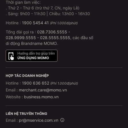
Bước 3: Xác nhận và thanh toán
Thời gian làm việc:
.
Thứ 2 - Thứ 6 (trừ thứ 7, CN, ngày Lễ)
Kiểm tra lại thông tin
.
Sáng: 9h00 - 11h30 | Chiều: 13h00 - 16h30
Thanh toán trực tiếp trên app MoMo chỉ trong vài
Hotline :
1900 5454 41
(Phí 1.000đ/phút)
giây
Tổng đài gọi ra :
028.7306.5555
-
028.9999.5555
-
028.5555.5555
, các đầu số
Không cần xếp hàng – Không lo hết vé – Có vé ngay
di động Brandname MOMO.
trên điện thoại!
Hướng dẫn trợ giúp trên
ỨNG DỤNG MOMO
Tôi có thể hủy hoặc đổi vé không?
Với xe Nhật Tân, mỗi chuyến xe có chính sách hoàn/huỷ
HỢP TÁC DOANH NGHIỆP
vé khác nhau.
Hotline :
1900 636 652
(Phí 1.000đ/phút)
Để đảm bảo quyền lợi của quý khách, chính sách
Email :
merchant.care@momo.vn
hoàn/huỷ vé được cập nhật đầy đủ và chi tiết ngay trên
Website :
business.momo.vn
app MoMo. Quý khách có thể dễ dàng kiểm tra theo
hướng dẫn:
LIÊN HỆ TRUYỀN THÔNG
Vào
Chuyến xe đã chọn
Email :
pr@mservice.com.vn