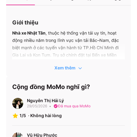
Giới thiệu
Nhà xe Nhật Tân
, thuộc hệ thống vận tải uy tín, hoạt
động nhiều năm trong lĩnh vực vận tải Bắc–Nam, đặc
biệt mạnh ở các tuyến vận hành từ TP.Hồ Chí Minh đi
Gia Lai và Kon Tum. Trụ sở chính đặt tại Bến xe Miền
Đông – 292 Đinh Bộ Lĩnh, quận Bình Thạnh, TP.HCM,
Xem thêm
đảm bảo điều hành chuyên nghiệp và dễ tiếp cận. Với
điểm đánh giá trung bình khoảng 4.1/5, Nhật Tân ghi
nhận sự tin cậy và chất lượng, giúp hành khách yên tâm
Cộng đồng MoMo nghĩ gì?
chọn là đối tác di chuyển. Cung cấp xe giường nằm cao
cấp (44 chỗ) và limousine 32–34 phòng VIP, hãng tạo
Nguyễn Thị Hải Lý
trải nghiệm thoải mái và riêng tư cho hành trình dài. Nếu
29/05/2026
Đã mua qua MoMo
bạn đang tìm một hành trình đúng giờ, tiện nghi và an
1/5
·
Không hài lòng
toàn đến Tây Nguyên – Nhật Tân chính là lựa chọn nên
đặt ngay.
Vũ Hữu Phước