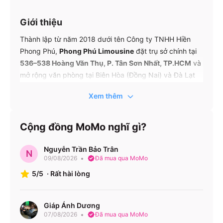
Giới thiệu
Thành lập từ năm 2018 dưới tên Công ty TNHH Hiền
Phong Phú,
Phong Phú Limousine
đặt trụ sở chính tại
536–538 Hoàng Văn Thụ, P. Tân Sơn Nhất, TP.HCM
và
mở rộng văn phòng tại Biên Hòa (Đồng Nai) và Đà Lạt
(Lâm Đồng). Với khẩu hiệu “Chất lượng là danh dự”,
Xem thêm
hãng xe nhanh chóng khẳng định vị thế trên tuyến Sài
Gòn – Đà Lạt nhờ dịch vụ cao cấp, đúng giờ và chuyên
nghiệp
Cộng đồng MoMo nghĩ gì?
Tuyến xe – Giá vé – Lịch chạy
Nguyễn Trần Bảo Trân
N
09/08/2026
Đã mua qua MoMo
Thông
5/5
·
Rất hài lòng
tin
Chi tiết
tuyến
HCM ↔ Đà Lạt (Lâm Đồng), dài
Giáp Ánh Dương
Tuyến
07/08/2026
Đã mua qua MoMo
khoảng 324 km, thời gian di chuyển