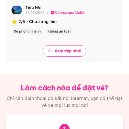
TP.HCM
Tiêu Nhi
Đón khách tại các trục chính như:
25/07/2026
Đã mua qua MoMo
2/5
·
Chưa ưng lắm
Hoàng Văn Thụ (khu vực Tân Bình cũ)
Xe phóng nhanh
Không an toàn
Nguyễn Văn Trỗi (Phú Nhuận cũ)
Nhiều trạm trung chuyển trên tuyến Phạm Văn Đồng
(Bình Thạnh cũ)
Xem tiếp nhé!
Phù hợp với khách ở nội thành và các quận lân cận – di
chuyển nhanh, thuận tiện.
Đồng Nai & Bình Dương
Làm cách nào để đặt vé?
Hệ thống điểm đi và văn phòng tại:
Chỉ cần điện thoại có kết nối internet, bạn có thể đặt
Biên Hòa
vé xe mọi lúc,mọi nơi
Hóa An
Dầu Giây
Amata