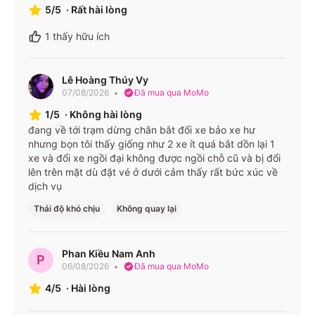
chính
khoảng 6–8 giờ
5/5
·
Rất hài lòng
Limousine giường nằm cabin (24
1
thấy hữu ích
Loại
phòng đơn/đôi)
xe
Xe giường nằm thông thường
Lê Hoàng Thúy Vy
07/08/2026
Phòng đơn: 400.000 – 550.000 ₫
Đã mua qua MoMo
Giá vé
1/5
·
Không hài lòng
Phòng đôi: 650.000 ₫
đang về tới trạm dừng chân bắt đổi xe bảo xe hư
Lịch
Khoảng 8–10 chuyến/ngày, từ 3h đến
nhưng bọn tôi thấy giống như 2 xe ít quá bắt dồn lại 1
chạy
23h45, xuất phát mỗi 60 phút
xe và đổi xe ngồi đại không được ngồi chỗ cũ và bị đổi
lên trên mặt dù đặt vé ở dưới cảm thấy rất bức xúc về
dịch vụ
Giá và lịch có thể thay đổi từng ngày – bạn nên kiểm tra
trực tiếp trên app hoặc website.
Thái độ khó chịu
Không quay lại
Điểm đón/trả & văn phòng
Phan Kiều Nam Anh
P
06/08/2026
Đã mua qua MoMo
Hệ thống điểm đón – trả tại TP.HCM, Đồng Nai, Bình
Dương & Đà Lạt
4/5
·
Hài lòng