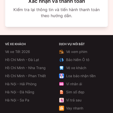
Xác nhận và thanh toán
Cabin riêng tư, giường bọc da, rèm che, đèn đọc
Kiểm tra lại thông tin và tiến hành thanh toán
sách, đèn LED trần, lối đi rộng rãi; hệ thống điều hòa
theo hướng dẫn.
hai chiều & cổng sạc USB cá nhân.
Wifi tốc độ cao, TV LED, tủ lạnh, khăn lạnh, chăn
mỏng, nước suối và bánh ngọt miễn phí.
Xe luôn được vệ sinh sạch sẽ và bảo dưỡng kỹ càng
VÉ XE KHÁCH
DỊCH VỤ NỔI BẬT
sau mỗi chuyến, đảm bảo không gian sạch – an toàn.
Vé xe Tết 2026
Vé xem phim
Đội ngũ lái xe và nhân viên chuyên nghiệp, tư vấn
Hồ Chí Minh - Đà Lạt
Bảo hiểm Ô tô
nhiệt tình, cam kết đúng giờ, không nhồi nhét khách.
Hồ Chí Minh - Nha Trang
Vé xe khách
Chính sách nổi bật
Hồ Chí Minh - Phan Thiết
Loa báo nhận tiền
Giá vé niêm yết minh bạch, không biến động dịp lễ
Hà Nội - Hải Phòng
Ví nhân ái
Tết, không phát sinh phụ phí.
Hà Nội - Đà Nẵng
Sim số đẹp
Tiện ích đi kèm: bảo hiểm hành khách, VAT/cuống vé
Hà Nội - Sa Pa
Ví trả sau
theo yêu cầu, hỗ trợ trung chuyển trong nội thành Đà
Lạt và TP.HCM.
Vay nhanh