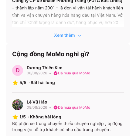
Công ty CP Xe khách Phương Trang (FUTA Bus Lines)
– thành lập năm 2001 – là đơn vị vận tải hành khách liên
tỉnh và vận chuyển hàng hóa hàng đầu tại Việt Nam. Với
tôn chỉ “Chất lượng là danh dự”, hãng phục vụ hơn 20
triệu lượt khách mỗi năm trên hơn 144 tuyến xe và
Xem thêm
6.500 chuyến mỗi ngày.
Tuyến xe – Giá vé
Cộng đồng MoMo nghĩ gì?
FUTA có khoảng 350 văn phòng trên khắp cả nước với
Dương Thiên Kim
D
73 tuyến đường dài mỗi ngày. Dưới đây là một số tuyến
08/08/2026
Đã mua qua MoMo
trọng điểm của hãng:
5/5
·
Rất hài lòng
TP.HCM ↔ Đà Lạt
TP.HCM ↔ Cần Thơ
Lê Vũ Hảo
08/08/2026
Đã mua qua MoMo
TP.HCM ↔ Nha Trang
1/5
·
Không hài lòng
TP.HCM ↔ Rạch Giá (Kiên Giang)
Bộ phận xe trung chuyển thiếu chuyên nghiệp , bị động
TP.HCM ↔ Đà Nẵng
trong việc hỗ trợ khách có nhu cầu trung chuyển .