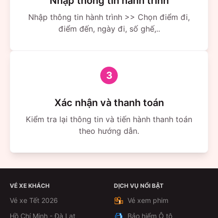
Nhập thông tin hành trình
Cần Thơ
Nhập thông tin hành trình >> Chọn điểm đi,
điểm đến, ngày đi, số ghế,..
91B – Nguyễn Văn Linh, P. Hưng Lợi, Q. Ninh Kiều
Cổng TT Bến xe trung tâm (gần Bến xe Cần Thơ)
Đà Nẵng
3
201–203 Tôn Đức Thắng, P. Hòa Minh, Q. Liên Chiểu
Xác nhận và thanh toán
Các tỉnh khác
Kiểm tra lại thông tin và tiến hành thanh toán
theo hướng dẫn.
Quảng Ngãi: 02 Trần Khánh Dư, P. Nghĩa Chánh
Bến xe Bến Cát (Bình Dương): 213 D11, Thới Hòa
Bến xe Thủ Đức (Bình Thạnh): 501 Hoàng Hữu Nam
Ngoài ra, FUTA còn trung chuyển nội thành mọi tuyến
VÉ XE KHÁCH
DỊCH VỤ NỔI BẬT
tại TP.HCM, Đà Lạt với nhiều trạm lớn (Mai Chí Thọ,
Vé xe Tết 2026
Vé xem phim
Miền Đông...), đón khách tận nơi gần nhà/hẻm, tuyến
Hồ Chí Minh - Đà Lạt
Bảo hiểm Ô tô
buýt nội bộ theo lịch cố định.