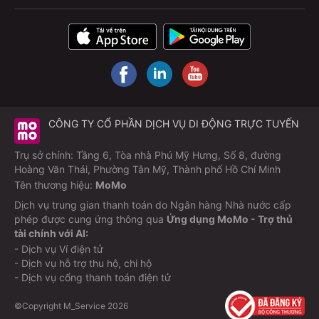
Tiện ích khác
Nhận chuyển hàng liên tỉnh số lượng nhỏ
Hỗ trợ trung chuyển tận nơi trong bán kính quy định
Chính sách nổi bật
Chính sách hủy/đổi linh hoạt: đổi 1 lần, phí hủy từ 10–
CÔNG TY CỔ PHẦN DỊCH VỤ DI ĐỘNG TRỰC TUYẾN
30% tuỳ thời gian thông báo; cao điểm lễ/tết áp dụng
Trụ sở chính: Tầng 6, Tòa nhà Phú Mỹ Hưng, Số 8, đường
phí cao hơn.
Hoàng Văn Thái, Phường Tân Mỹ, Thành phố Hồ Chí Minh
Cam kết an toàn – đúng giờ: đội ngũ lái xe chuyên
Tên thương hiệu:
MoMo
nghiệp, tuân thủ luật, không bắt khách dọc đường.
Dịch vụ trung gian thanh toán do Ngân hàng Nhà nước cấp
Khuyến mãi thường xuyên: giảm giá đến 30–35% khi
phép được cung ứng thông qua
Ứng dụng MoMo - Trợ thủ
tài chính với AI:
đặt vé qua ứng dụng như MoMo.
- Dịch vụ Ví điện tử
- Dịch vụ hỗ trợ thu hộ, chi hộ
FAQ – Câu hỏi thường gặp
- Dịch vụ cổng thanh toán điện tử
©Copyright M_Service
2026
Nhà xe Phương Trang có mấy tuyến