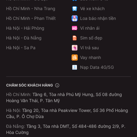
Hồ Chí Minh - Nha Trang
Vé xe khách
Tiện ích
Hồ Chí Minh - Phan Thiết
Loa báo nhận tiền
Hà Nội - Hải Phòng
Ví nhân ái
Nội thất hiện đại – thoải mái tối đa
Hà Nội - Đà Nẵng
Sim số đẹp
Giường nằm/cabin riêng/ghế limousine: đệm dày, bọc
Hà Nội - Sa Pa
Ví trả sau
da, ngả sâu – phù hợp cả hành trình ngắn & dài.
Vay nhanh
Ghế massage toàn thân (trên một số dòng limousine
cao cấp).
Nạp Data 4G/5G
Khoang giường/cabin có rèm riêng tư (xe cabin Đà
Lạt – Sài Gòn, Cần Thơ – Sài Gòn...).
CHĂM SÓC KHÁCH HÀNG
Hồ Chí Minh
:
Tầng 6, Tòa nhà Phú Mỹ Hưng, Số 08 đường
Tiện ích công nghệ & giải trí
Hoàng Văn Thái, P. Tân Mỹ
Ổ cắm USB/cổng sạc cho điện thoại, laptop.
Hà Nội
:
Tầng 20, Tòa nhà Peakview Tower, Số 36 Phố Hoàng
Cầu, P. Ô Chợ Dừa
Màn hình cá nhân, tai nghe (ở dòng xe cabin cao
cấp).
Đà Nẵng
:
Tầng 3, Tòa nhà DMT, Số 484-486 đường 2/9, P.
Hòa Cường
Wifi miễn phí (trên một số tuyến cố định).