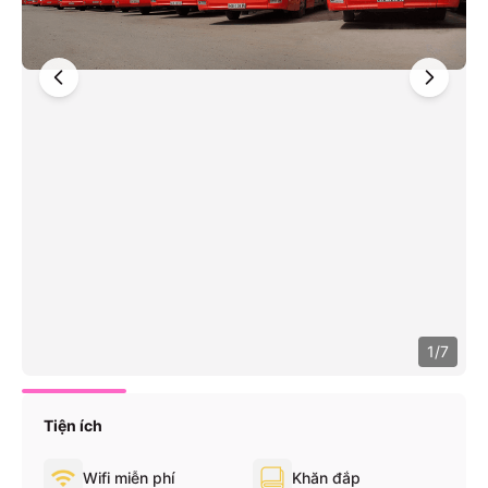
1
/
7
Tiện ích
Danh sách tiện ích nhà xe
Wifi miễn phí
Khăn đắp