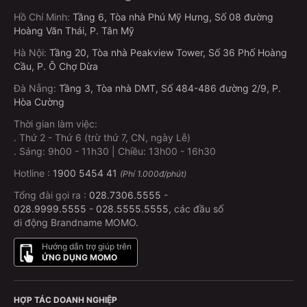
Hồ Chí Minh
:
Tầng 6, Tòa nhà Phú Mỹ Hưng, Số 08 đường
Hoàng Văn Thái, P. Tân Mỹ
Hà Nội
:
Tầng 20, Tòa nhà Peakview Tower, Số 36 Phố Hoàng
Cầu, P. Ô Chợ Dừa
Đà Nẵng
:
Tầng 3, Tòa nhà DMT, Số 484-486 đường 2/9, P.
Hòa Cường
Thời gian làm việc:
.
Thứ 2 - Thứ 6 (trừ thứ 7, CN, ngày Lễ)
.
Sáng: 9h00 - 11h30 | Chiều: 13h00 - 16h30
Hotline :
1900 5454 41
(Phí 1.000đ/phút)
Tổng đài gọi ra :
028.7306.5555
-
028.9999.5555
-
028.5555.5555
, các đầu số
di động Brandname MOMO.
Hướng dẫn trợ giúp trên
ỨNG DỤNG MOMO
HỢP TÁC DOANH NGHIỆP