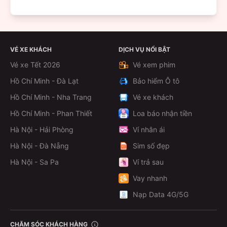
VÉ XE KHÁCH
DỊCH VỤ NỔI BẬT
Vé xe Tết 2026
Vé xem phim
Hồ Chí Minh - Đà Lạt
Bảo hiểm Ô tô
Hồ Chí Minh - Nha Trang
Vé xe khách
Hồ Chí Minh - Phan Thiết
Loa báo nhận tiền
Hà Nội - Hải Phòng
Ví nhân ái
Hà Nội - Đà Nẵng
Sim số đẹp
Hà Nội - Sa Pa
Ví trả sau
Vay nhanh
Nạp Data 4G/5G
CHĂM SÓC KHÁCH HÀNG