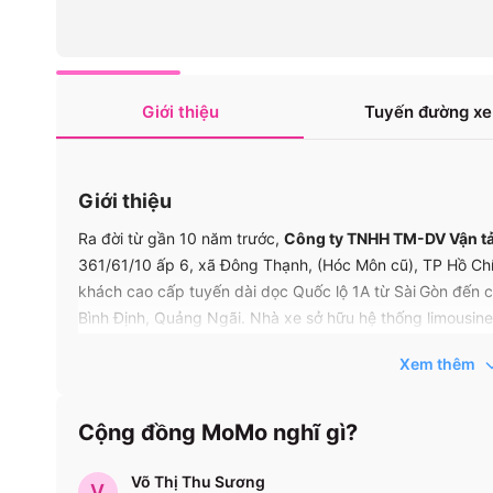
Giới thiệu
Tuyến đường xe
Giới thiệu
Ra đời từ gần 10 năm trước,
Công ty TNHH TM-DV Vận tả
361/61/10 ấp 6, xã Đông Thạnh, (Hóc Môn cũ), TP Hồ Chí
khách cao cấp tuyến dài dọc Quốc lộ 1A từ Sài Gòn đến 
Bình Định, Quảng Ngãi. Nhà xe sở hữu hệ thống limousin
thất hiện đại, trang bị tiện nghi đầy đủ, thường xuyên t
Xem thêm
nghiệm thoải mái, an toàn và sang trọng nhất. Uy tín củ
hàng nghìn chuyến xe mỗi năm, điểm đánh giá trung bình
vụ.
Cộng đồng MoMo nghĩ gì?
Hơn thế nữa, hãng cam kết hỗ trợ khách hàng 24/7, có tổ
Võ Thị Thu Sương
V
đặt vé linh hoạt qua nhiều kênh như website, MoMo hoặc gọ