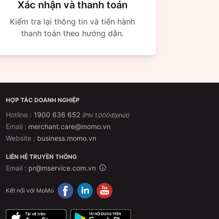
Xác nhận và thanh toán
m – thuận tiện cho hành khách ở khu vực Tây
Kiểm tra lại thông tin và tiến hành
nh (Hiệp Bình Phước, Thủ Đức cũ) – lựa chọn
thanh toán theo hướng dẫn.
g.
n khách tại Bến xe Miền Đông mới và các điểm
hoạt và thuận tiện hơn bao giờ hết.
HỢP TÁC DOANH NGHIỆP
2 Trần Khánh Dư, TP. Quảng Ngãi.
Hotline :
1900 636 652
(Phí 1.000đ/phút)
Email :
merchant.care@momo.vn
ịch trình để bạn dễ dàng tìm đến đúng điểm.
Website :
business.momo.vn
LIÊN HỆ TRUYỀN THÔNG
Email :
pr@mservice.com.vn
ược thiết kế hiện đại, nội thất cao cấp như
ọng, tạo không gian riêng tư và thoải mái.
Kết nối với MoMo
h LED, dàn âm thanh sống động; cung cấp khăn