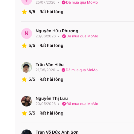
25/07/2026
Đã mua qua MoMo
5/5
·
Rất hài lòng
Tuyến xe – Giá vé – Lịch chạy – Loại xe
Tuyến xe
Loại xe
Lịc
Nguyễn Hữu Phương
N
23/06/2026
Đã mua qua MoMo
Limousine
15:00, 16:30
5/5
·
Rất hài lòng
Hồ Chí Minh ↔
24 phòng
(HCM)
Khánh Hòa
Limousine
1:20 – 22:3
34 phòng
Trần Văn Hiếu
21/05/2026
Đã mua qua MoMo
5/5
·
Rất hài lòng
Limousine
15:00, 16:30
Hồ Chí Minh ↔
24 phòng
19:30, 19:4
Phú Yên
Limousine
20:20, 23:2
Nguyễn Thị Lưu
34 phòng
20/05/2026
Đã mua qua MoMo
5/5
·
Rất hài lòng
Limousine
Hồ Chí Minh ↔
24 phòng
15:00 – 29
Trần Võ Đức Anh Sơn