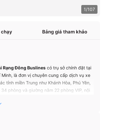
1
/
107
 chạy
Bảng giá tham khảo
i Rạng Đông Buslines
có trụ sở chính đặt tại
 Minh, là đơn vị chuyên cung cấp dịch vụ xe
các tỉnh miền Trung như Khánh Hòa, Phú Yên,
e 34 phòng và giường nằm 22 phòng VIP, nội
ối ưu dịch vụ nhằm đảm bảo hành khách có trải
a Rạng Đông Buslines được khẳng định qua hơn
 từ 4.1 đến 4.2/5 từ khách hàng sử dụng dịch
ng đài phục vụ luôn sẵn sàng và chính sách
i hotline trực tiếp.