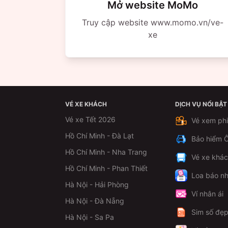
Mở website MoMo
Truy cập website www.momo.vn/ve-
xe
VÉ XE KHÁCH
DỊCH VỤ NỔI BẬT
Vé xe Tết 2026
Vé xem ph
Hồ Chí Minh - Đà Lạt
Bảo hiểm Ô
Hồ Chí Minh - Nha Trang
Vé xe khá
Hồ Chí Minh - Phan Thiết
Loa báo nh
Hà Nội - Hải Phòng
Ví nhân ái
Hà Nội - Đà Nẵng
Sim số đẹ
Hà Nội - Sa Pa