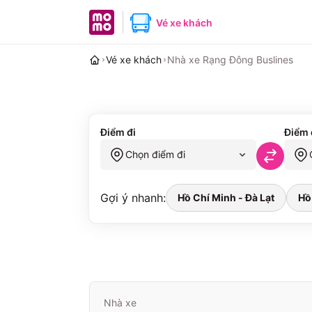
MoMo home page
Vé xe khách
Vé xe khách
Nhà xe Rạng Đông Buslines
Điểm đi
Điểm 
Chọn điểm đi
Gợi ý nhanh:
Hồ Chí Minh - Đà Lạt
Hồ
Nhà xe