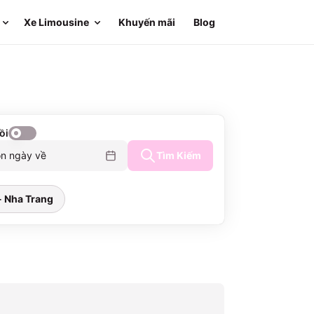
Xe Limousine
Khuyến mãi
Blog
ồi
n ngày về
Tìm Kiếm
- Nha Trang