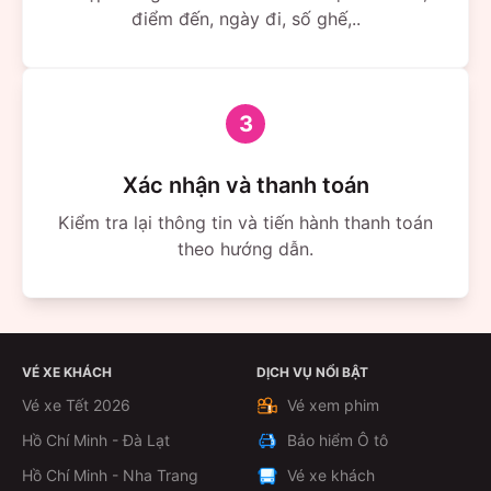
điểm đến, ngày đi, số ghế,..
3
Xác nhận và thanh toán
Kiểm tra lại thông tin và tiến hành thanh toán
theo hướng dẫn.
VÉ XE KHÁCH
DỊCH VỤ NỔI BẬT
Vé xe Tết 2026
Vé xem phim
Hồ Chí Minh - Đà Lạt
Bảo hiểm Ô tô
Hồ Chí Minh - Nha Trang
Vé xe khách