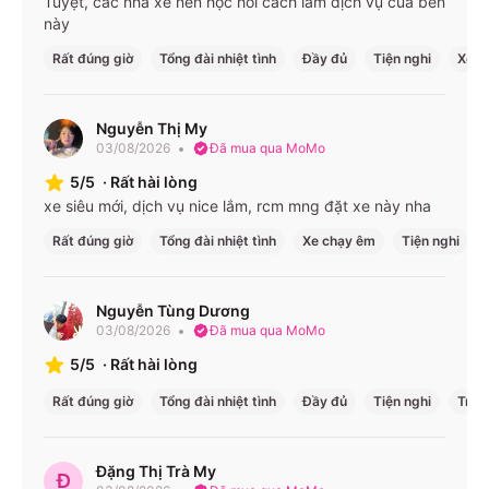
Tuyệt, các nhà xe nên học hỏi cách làm dịch vụ của bên
này
Rất đúng giờ
Tổng đài nhiệt tình
Đầy đủ
Tiện nghi
Xe c
Nguyễn Thị My
03/08/2026
Đã mua qua MoMo
5/5
·
Rất hài lòng
xe siêu mới, dịch vụ nice lắm, rcm mng đặt xe này nha
Rất đúng giờ
Tổng đài nhiệt tình
Xe chạy êm
Tiện nghi
Nguyễn Tùng Dương
03/08/2026
Đã mua qua MoMo
5/5
·
Rất hài lòng
Rất đúng giờ
Tổng đài nhiệt tình
Đầy đủ
Tiện nghi
Trạm
Đặng Thị Trà My
Đ