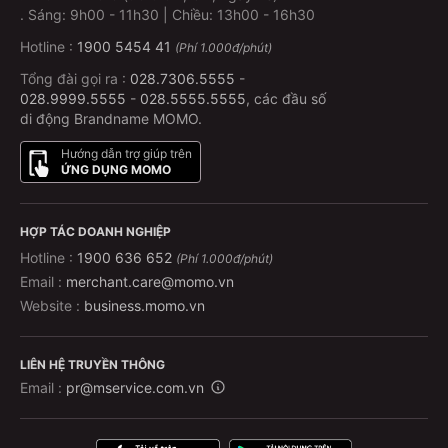
.
Sáng: 9h00 - 11h30 | Chiều: 13h00 - 16h30
Hotline :
1900 5454 41
(Phí 1.000đ/phút)
Tổng đài gọi ra :
028.7306.5555
-
028.9999.5555
-
028.5555.5555
, các đầu số
di động Brandname MOMO.
Hướng dẫn trợ giúp trên
ỨNG DỤNG MOMO
HỢP TÁC DOANH NGHIỆP
Hotline :
1900 636 652
(Phí 1.000đ/phút)
Email :
merchant.care@momo.vn
Website :
business.momo.vn
LIÊN HỆ TRUYỀN THÔNG
Email :
pr@mservice.com.vn