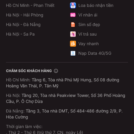
Hồ Chí Minh - Phan Thiết
Loa báo nhận tiền
Hà Nội - Hải Phòng
Ví nhân ái
Hà Nội - Đà Nẵng
Sim số đẹp
Hà Nội - Sa Pa
Ví trả sau
Vay nhanh
Nạp Data 4G/5G
CHĂM SÓC KHÁCH HÀNG
Hồ Chí Minh
:
Tầng 6, Tòa nhà Phú Mỹ Hưng, Số 08 đường
Hoàng Văn Thái, P. Tân Mỹ
Hà Nội
:
Tầng 20, Tòa nhà Peakview Tower, Số 36 Phố Hoàng
Cầu, P. Ô Chợ Dừa
Đà Nẵng
:
Tầng 3, Tòa nhà DMT, Số 484-486 đường 2/9, P.
Hòa Cường
Thời gian làm việc:
.
Thứ 2 - Thứ 6 (trừ thứ 7, CN, ngày Lễ)