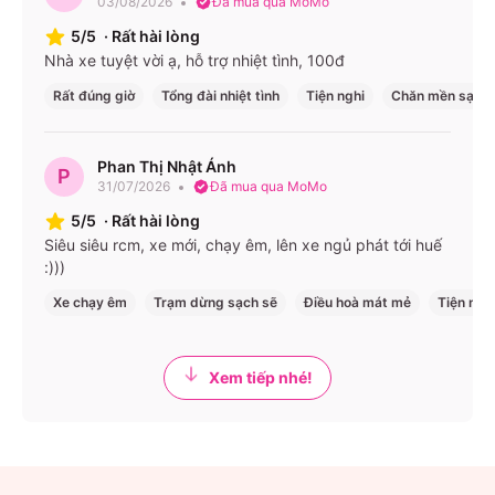
03/08/2026
Đã mua qua MoMo
5/5
·
Rất hài lòng
Nhà xe tuyệt vời ạ, hỗ trợ nhiệt tình, 100đ
Rất đúng giờ
Tổng đài nhiệt tình
Tiện nghi
Chăn mền sạch
Phan Thị Nhật Ánh
P
31/07/2026
Đã mua qua MoMo
5/5
·
Rất hài lòng
Siêu siêu rcm, xe mới, chạy êm, lên xe ngủ phát tới huế
:)))
Xe chạy êm
Trạm dừng sạch sẽ
Điều hoà mát mẻ
Tiện ngh
Xem tiếp nhé!