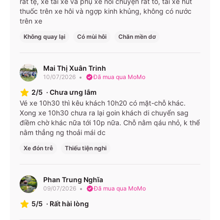
Minh ↔
nằm 38
9:30 –
190.000
rất tệ, xe tài xế và phụ xe nói chuyện rất to, tài xế hút
thuốc trên xe hôi và ngợp kinh khủng, không có nước
Bình Thuận
chỗ
23:45
trên xe
(Bình
Limousine
220.000
Thuận)
Không quay lại
Có mùi hôi
Chăn mền dơ
34 phòng
11:15 –
Giường
Mai Thị Xuân Trinh
22:00
nằm 38
190.000
Hồ Chí
10/07/2026
Đã mua qua MoMo
(HCM)
chỗ
Minh ↔
6:45 –
2/5
·
Chưa ưng lắm
Ninh
Vé xe 10h30 thì kêu khách 10h20 có mặt-chỗ khác.
21:15
Thuận
Limousine
Xong xe 10h30 chưa ra lại goin khách di chuyển sag
(Ninh
220.000
điềm chờ khác nữa tới 10p nữa. Chỗ nằm qáu nhỏ, k thể
34 phòng
Thuận)
nằm thẳng ng thoải mái dc
Xe đón trễ
Thiếu tiện nghi
Giá và lịch có thể thay đổi từng ngày – bạn nên kiểm tra
trực tiếp trên app hoặc website.
Phan Trung Nghĩa
Điểm đón/trả & Văn phòng
09/07/2026
Đã mua qua MoMo
5/5
·
Rất hài lòng
Điểm đón, trả & văn phòng nhà xe tại TP. Hồ Chí Minh
và Ninh Thuận