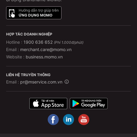
trên điện thoại!
Hướng dẫn trợ giúp trên
ỨNG DỤNG MOMO
Tôi có thể hủy hoặc đổi vé không?
Với xe Hà Sơn, mỗi chuyến xe có chính sách hoàn/huỷ
HỢP TÁC DOANH NGHIỆP
vé khác nhau.
Hotline :
1900 636 652
(Phí 1.000đ/phút)
Để đảm bảo quyền lợi của quý khách, chính sách
Email :
merchant.care@momo.vn
hoàn/huỷ vé được cập nhật đầy đủ và chi tiết ngay trên
Website :
business.momo.vn
app MoMo. Quý khách có thể dễ dàng kiểm tra theo
hướng dẫn:
LIÊN HỆ TRUYỀN THÔNG
Email :
pr@mservice.com.vn
Vào
Chuyến xe đã chọn
Nhấn vào mục “
Thông tin nhà xe
”
Chọn tiếp “
Chính sách huỷ vé
” để xem chi tiết
Trong trường hợp cần hỗ trợ nhanh chóng, vui lòng liên
hệ trực tiếp tổng đài chăm sóc khách hàng MoMo
1900
54 54 41
(cước phí 1.000đ/phút). Đội ngũ tư vấn luôn
sẵn sàng giải đáp mọi thắc mắc, giúp quý khách yên