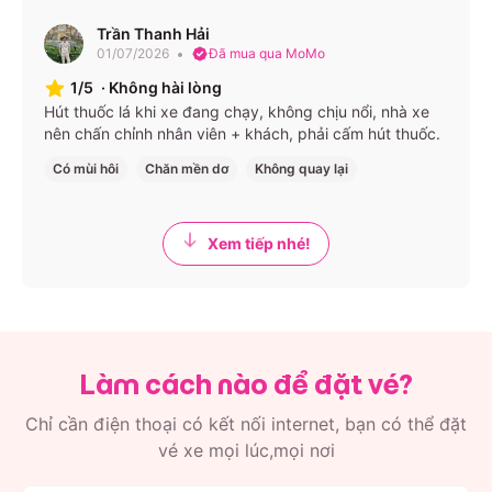
Trần Thanh Hải
TP. Hồ Chí Minh
01/07/2026
Đã mua qua MoMo
1/5
·
Không hài lòng
Văn phòng: 258C Lê Hồng Phong, phường 4, quận 5
Hút thuốc lá khi xe đang chạy, không chịu nổi, nhà xe
Điểm đón/trả khách:
nên chấn chỉnh nhân viên + khách, phải cấm hút thuốc.
Có mùi hôi
Chăn mền dơ
Không quay lại
Bến xe Miền Đông – Quầy 29, 292 Đinh Bộ Lĩnh,
phường 26, quận Bình Thạnh
Cây xăng Comeco Hàng Xanh – 178/9 Điện Biên Phủ,
Xem tiếp nhé!
phường 25, quận Bình Thạnh
Ninh Thuận
Văn phòng: 08 Đoàn Thị Điểm, TP. Phan Rang – Tháp
Làm cách nào để đặt vé?
Chàm
Điểm đón/trả khách:
Chỉ cần điện thoại có kết nối internet, bạn có thể đặt
vé xe mọi lúc,mọi nơi
Ngã 5 Phan Rang – 258 Lê Duẩn, phường Phủ Hà,
TP. Phan Rang – Tháp Chàm