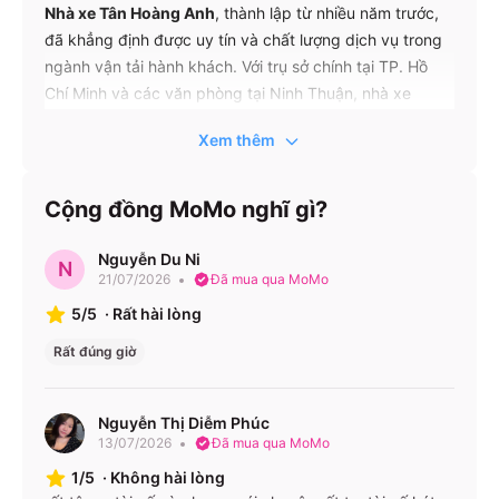
Nhà xe Tân Hoàng Anh
, thành lập từ nhiều năm trước,
đã khẳng định được uy tín và chất lượng dịch vụ trong
ngành vận tải hành khách. Với trụ sở chính tại TP. Hồ
Chí Minh và các văn phòng tại Ninh Thuận, nhà xe
chuyên cung cấp dịch vụ vận chuyển hành khách giữa
Xem thêm
TP. Hồ Chí Minh và các tỉnh Bình Thuận, Ninh Thuận.
Đội ngũ nhân viên chuyên nghiệp, phương tiện hiện đại
và lịch trình chạy linh hoạt là những yếu tố giúp Tân
Cộng đồng MoMo nghĩ gì?
Hoàng Anh trở thành lựa chọn hàng đầu của nhiều hành
khách.
Nguyễn Du Ni
N
21/07/2026
Đã mua qua MoMo
Tuyến xe – Giá vé – Lịch chạy – Loại xe
5/5
·
Rất hài lòng
Giá vé
Rất đúng giờ
Tuyến xe
Loại xe
Lịch chạy
(VNĐ)
Limousine
11:15 –
Nguyễn Thị Diễm Phúc
180.000
12 ghế
13/07/2026
Đã mua qua MoMo
22:00
Hồ Chí
Giường
(HCM)
1/5
·
Không hài lòng