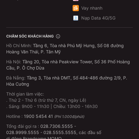
Chỉ cần điện thoại có kết nối internet, bạn có thể đặt vé
Vay nhanh
xe mọi lúc, mọi nơi:
Nạp Data 4G/5G
Bước 1: Mở ứng dụng MoMo
Tìm kiếm từ khóa “Vé xe khách” trên thanh tìm kiếm
CHĂM SÓC KHÁCH HÀNG
Hoặc vào mục “Du lịch - Đi lại” và chọn “Vé xe khách”
Hồ Chí Minh
:
Tầng 6, Tòa nhà Phú Mỹ Hưng, Số 08 đường
Hoàng Văn Thái, P. Tân Mỹ
Ngoài ra, bạn có thể
mua vé xe khách
ngay trên
website MoMo
Hà Nội
:
Tầng 20, Tòa nhà Peakview Tower, Số 36 Phố Hoàng
Cầu, P. Ô Chợ Dừa
Bước 2: Nhập thông tin hành trình
Đà Nẵng
:
Tầng 3, Tòa nhà DMT, Số 484-486 đường 2/9, P.
Chọn điểm đi, điểm đến, ngày đi, số ghế,…
Hòa Cường
Thời gian làm việc:
Bước 3: Xác nhận và thanh toán
.
Thứ 2 - Thứ 6 (trừ thứ 7, CN, ngày Lễ)
.
Sáng: 9h00 - 11h30 | Chiều: 13h00 - 16h30
Kiểm tra lại thông tin
Hotline :
Thanh toán trực tiếp trên app MoMo chỉ trong vài
1900 5454 41
(Phí 1.000đ/phút)
giây
Tổng đài gọi ra :
028.7306.5555
-
028.9999.5555
-
028.5555.5555
, các đầu số
Không cần xếp hàng – Không lo hết vé – Có vé ngay
di động Brandname MOMO.