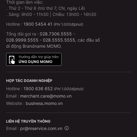
Thời gian làm việc:
.
Thứ 2 - Thứ 6 (trừ thứ 7, CN, ngày Lễ)
.
Sáng: 9h00 - 11h30 | Chiều: 13h00 - 16h30
Hotline :
1900 5454 41
(Phí 1.000đ/phút)
Tổng đài gọi ra :
028.7306.5555
-
028.9999.5555
-
028.5555.5555
, các đầu số
di động Brandname MOMO.
Hướng dẫn trợ giúp trên
ỨNG DỤNG MOMO
HỢP TÁC DOANH NGHIỆP
Hotline :
1900 636 652
(Phí 1.000đ/phút)
Email :
merchant.care@momo.vn
Website :
business.momo.vn
LIÊN HỆ TRUYỀN THÔNG
Email :
pr@mservice.com.vn