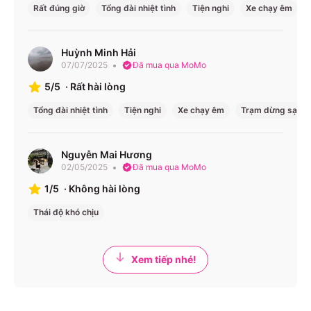
Lĩnh, Phường 26, Quận Bình Thạnh 1900888684
Rất đúng giờ
Tổng đài nhiệt tình
Tiện nghi
Xe chạy êm
Huỳnh Minh Hải
07/07/2025
Đã mua qua MoMo
5/5
·
Rất hài lòng
Tổng đài nhiệt tình
Tiện nghi
Xe chạy êm
Trạm dừng sạch 
Nguyễn Mai Hương
02/05/2025
Đã mua qua MoMo
1/5
·
Không hài lòng
Thái độ khó chịu
Xem tiếp nhé!