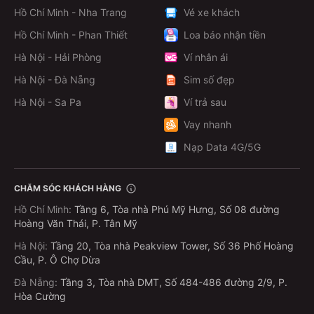
Hồ Chí Minh - Nha Trang
Vé xe khách
Hồ Chí Minh - Phan Thiết
Loa báo nhận tiền
Hà Nội - Hải Phòng
Ví nhân ái
Hà Nội - Đà Nẵng
Sim số đẹp
Hà Nội - Sa Pa
Ví trả sau
Vay nhanh
Nạp Data 4G/5G
CHĂM SÓC KHÁCH HÀNG
Hồ Chí Minh
:
Tầng 6, Tòa nhà Phú Mỹ Hưng, Số 08 đường
Hoàng Văn Thái, P. Tân Mỹ
Hà Nội
:
Tầng 20, Tòa nhà Peakview Tower, Số 36 Phố Hoàng
Cầu, P. Ô Chợ Dừa
Đà Nẵng
:
Tầng 3, Tòa nhà DMT, Số 484-486 đường 2/9, P.
Hòa Cường