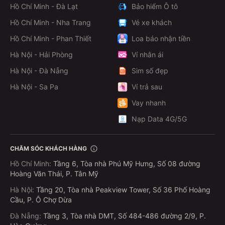
Hồ Chí Minh - Đà Lạt
Bảo hiểm Ô tô
Hồ Chí Minh - Nha Trang
Vé xe khách
Hồ Chí Minh - Phan Thiết
Loa báo nhận tiền
Hà Nội - Hải Phòng
Ví nhân ái
Hà Nội - Đà Nẵng
Sim số đẹp
Hà Nội - Sa Pa
Ví trả sau
Vay nhanh
Nạp Data 4G/5G
CHĂM SÓC KHÁCH HÀNG
Hồ Chí Minh
:
Tầng 6, Tòa nhà Phú Mỹ Hưng, Số 08 đường
Hoàng Văn Thái, P. Tân Mỹ
Hà Nội
:
Tầng 20, Tòa nhà Peakview Tower, Số 36 Phố Hoàng
Cầu, P. Ô Chợ Dừa
Đà Nẵng
:
Tầng 3, Tòa nhà DMT, Số 484-486 đường 2/9, P.