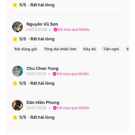
5/5
·
Rất hài lòng
Nguyễn Vũ Sơn
09/03/2026
Đã mua qua MoMo
5/5
·
Rất hài lòng
Rất đúng giờ
Tổng đài nhiệt tình
Đầy đủ
Tiện nghi
Xe c
Chu Chen Yung
25/01/2026
Đã mua qua MoMo
5/5
·
Rất hài lòng
Dắn Hiền Phong
24/01/2026
Đã mua qua MoMo
5/5
·
Rất hài lòng