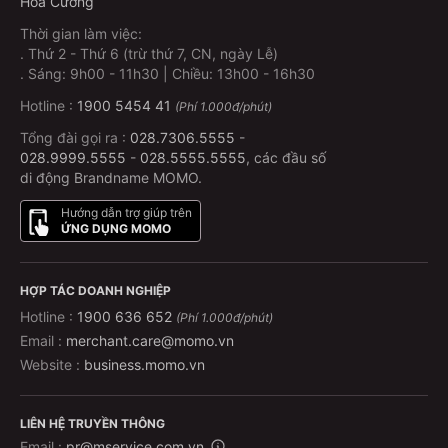
Hòa Cường
Thời gian làm việc:
.
Thứ 2 - Thứ 6 (trừ thứ 7, CN, ngày Lễ)
.
Sáng: 9h00 - 11h30 | Chiều: 13h00 - 16h30
Hotline :
1900 5454 41
(Phí 1.000đ/phút)
Tổng đài gọi ra :
028.7306.5555
-
028.9999.5555
-
028.5555.5555
, các đầu số
di động Brandname MOMO.
Hướng dẫn trợ giúp trên
ỨNG DỤNG MOMO
HỢP TÁC DOANH NGHIỆP
Hotline :
1900 636 652
(Phí 1.000đ/phút)
Email :
merchant.care@momo.vn
Website :
business.momo.vn
LIÊN HỆ TRUYỀN THÔNG
Email :
pr@mservice.com.vn