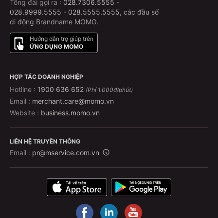
Tổng đài gọi ra :
028.7306.5555
-
028.9999.5555
-
028.5555.5555
, các đầu số
Bước 3: Xác nhận và thanh toán
di động Brandname MOMO.
Kiểm tra lại thông tin
Hướng dẫn trợ giúp trên
ỨNG DỤNG MOMO
Thanh toán trực tiếp trên app MoMo chỉ trong vài
giây
HỢP TÁC DOANH NGHIỆP
Không cần xếp hàng – Không lo hết vé – Có vé ngay
Hotline :
1900 636 652
(Phí 1.000đ/phút)
trên điện thoại!
Email :
merchant.care@momo.vn
Website :
business.momo.vn
Tôi có thể hủy hoặc đổi vé không?
Với xe Thái Sơn, mỗi chuyến xe có chính sách hoàn/huỷ
LIÊN HỆ TRUYỀN THÔNG
vé khác nhau.
Email :
pr@mservice.com.vn
Để đảm bảo quyền lợi của quý khách, chính sách
hoàn/huỷ vé được cập nhật đầy đủ và chi tiết ngay trên
app MoMo. Quý khách có thể dễ dàng kiểm tra theo
hướng dẫn: