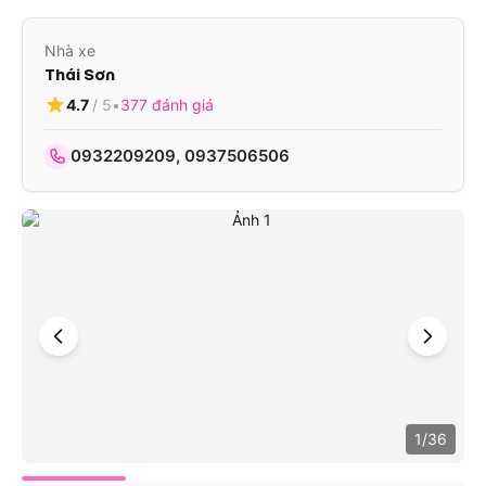
Nhà xe
Thái Sơn
4.7
/ 5
•
377
đánh giá
0932209209, 0937506506
1
/
36