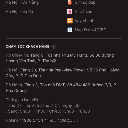
Hà Nội - Đà Nẵng
Sim số đẹp
MoMo
Hà Nội - Sa Pa
Ví trả sau
Bạn đang tìm cách đặt vé xe khách online nhanh chóng,
Vay nhanh
tiện lợi và không cần phải ra bến? Ứng dụng MoMo là
lựa chọn hoàn hảo dành cho bạn! Với vài thao tác đơn
Nạp Data 4G/5G
giản, bạn đã có thể đặt vé xe, thanh toán dễ dàng và
được hỗ trợ tận tình trong suốt hành trình.
CHĂM SÓC KHÁCH HÀNG
Chỉ cần điện thoại có kết nối internet, bạn có thể đặt vé
Hồ Chí Minh
:
Tầng 6, Tòa nhà Phú Mỹ Hưng, Số 08 đường
xe mọi lúc, mọi nơi:
Hoàng Văn Thái, P. Tân Mỹ
Hà Nội
:
Tầng 20, Tòa nhà Peakview Tower, Số 36 Phố Hoàng
Bước 1: Mở ứng dụng MoMo
Cầu, P. Ô Chợ Dừa
Tìm kiếm từ khóa “Vé xe khách” trên thanh tìm kiếm
Đà Nẵng
:
Tầng 3, Tòa nhà DMT, Số 484-486 đường 2/9, P.
Hòa Cường
Hoặc vào mục “Du lịch - Đi lại” và chọn “Vé xe khách”
Ngoài ra, bạn có thể
mua vé xe khách
ngay trên
Thời gian làm việc:
.
Thứ 2 - Thứ 6 (trừ thứ 7, CN, ngày Lễ)
website MoMo
.
Sáng: 9h00 - 11h30 | Chiều: 13h00 - 16h30
Bước 2: Nhập thông tin hành trình
Hotline :
1900 5454 41
(Phí 1.000đ/phút)
Chọn điểm đi, điểm đến, ngày đi, số ghế,…