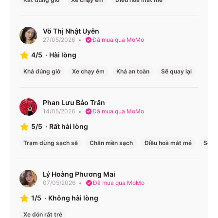
Tuyến xe – Giá vé – Lịch chạy
Giá vé
Tuyến xe
Loại xe
Lịch chạy
Võ Thị Nhật Uyên
(VNĐ)
27/05/2026
Đã mua qua MoMo
Giường
18:30,
300.000
4/5
·
Hài lòng
nằm 44
Đắk Lắk
19:00, 20:00
(giường)
Khá đúng giờ
chỗ
Xe chạy êm
Khá an toàn
Sẽ quay lại
↔ Đà
(Đắk Lắk)
Nẵng
18:00, 18:30
Limousine
450.000
(Đà Nẵng)
22 phòng
(phòng)
Phan Lưu Bảo Trân
14/05/2026
Đã mua qua MoMo
18:30,
Giường
5/5
·
Rất hài lòng
19:00, 20:00
300.000
nằm 44
Đắk Lắk
(Đắk Lắk)
(giường)
Trạm dừng sạch sẽ
Chăn mền sạch
Điều hoà mát mẻ
Sẽ qu
chỗ
↔
18:30,
Quảng
19:00,
Nam
Lý Hoàng Phương Mai
19:30, 20:00
Limousine
450.000
07/05/2026
Đã mua qua MoMo
(Quảng
22 phòng
(phòng)
Nam)
1/5
·
Không hài lòng
18:30,
Xe đón rất trễ
Giường