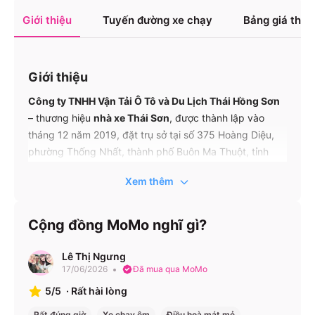
Giới thiệu
Tuyến đường xe chạy
Bảng giá tha
Giới thiệu
Công ty TNHH Vận Tải Ô Tô và Du Lịch Thái Hồng Sơn
– thương hiệu
nhà xe Thái Sơn
, được thành lập vào
tháng 12 năm 2019, đặt trụ sở tại số 375 Hoàng Diệu,
phường Thống Nhất, thành phố Buôn Ma Thuột, tỉnh
Đắk Lắk. Với hơn 5 năm hoạt động liên tục, Thái Sơn đã
Xem thêm
khẳng định vị thế mạnh qua cung cấp dịch vụ xe
giường nằm 44 chỗ và limousine phòng riêng 22
giường, chuyên phục vụ các tuyến Đắk Lắk – Đà Nẵng,
Cộng đồng MoMo nghĩ gì?
Đắk Lắk – Quảng Nam, Đắk Lắk – Quảng Ngãi, và
ngược lại. Dưới phương châm “An toàn – Đúng giờ –
Lê Thị Ngưng
Chuyên nghiệp”, Thái Sơn cam kết mang đến hành trình
17/06/2026
Đã mua qua MoMo
đáng tin cậy, tiện nghi và thoải mái cho mọi hành khách.
5/5
·
Rất hài lòng
Rất đúng giờ
Xe chạy êm
Điều hoà mát mẻ