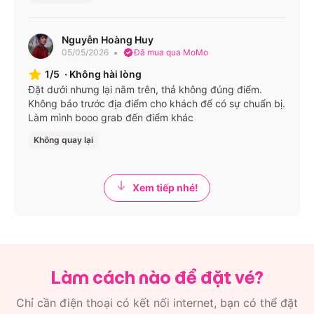
300.000
Đắk Lắk
19:00, 20:00
nằm 44
(giường)
↔
(Đắk Lắk)
chỗ
Nguyễn Hoàng Huy
Quảng
20:30, 21:00
05/05/2026
Đã mua qua MoMo
Limousine
450.000
Ngãi
(Quảng
1/5
·
Không hài lòng
22 phòng
(phòng)
Ngãi)
Đặt dưới nhưng lại nằm trên, thả không đúng điểm.
Không báo trước địa điểm cho khách để có sự chuẩn bị.
Giá và lịch có thể thay đổi từng ngày – bạn nên kiểm tra
Làm mình booo grab đến điểm khác
trực tiếp trên app hoặc website.
Không quay lại
Điểm đón/trả & Văn phòng
Xem tiếp nhé!
Tại Đắk Lắk
Trụ sở chính: 375 Hoàng Diệu, P. Thống Nhất, TP.
Buôn Ma Thuột
Bến xe phía Bắc: 71 Nguyễn Chí Thanh, P. Tân An
Làm cách nào để đặt vé?
Văn phòng phụ: 75 Phạm Ngũ Lão, Buôn Ma Thuột
Chỉ cần điện thoại có kết nối internet, bạn có thể đặt