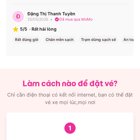
Đặng Thị Thanh Tuyền
Đ
25/05/2026
Đã mua qua MoMo
5/5
·
Rất hài lòng
Rất đúng giờ
Chăn mền sạch
Trạm dừng sạch sẽ
An toàn
Làm cách nào để đặt vé?
Chỉ cần điện thoại có kết nối internet, bạn có thể đặt
vé xe mọi lúc,mọi nơi
1