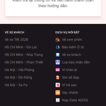
Kiểm tra lại thông tin và tiến hành thanh toán
theo hướng dẫn.
VÉ XE KHÁCH
DỊCH VỤ NỔI BẬT
Vé xe Tết 2026
Vé xem phim
Hồ Chí Minh - Đà Lạt
Bảo hiểm Ô tô
Hồ Chí Minh - Nha Trang
Vé xe khách
Hồ Chí Minh - Phan Thiết
Loa báo nhận tiền
Hà Nội - Hải Phòng
Ví nhân ái
Hà Nội - Đà Nẵng
Sim số đẹp
Hà Nội - Sa Pa
Ví trả sau
Vay nhanh
Nạp Data 4G/5G