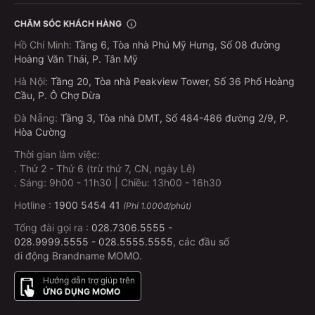
CHĂM SÓC KHÁCH HÀNG
Hồ Chí Minh
:
Tầng 6, Tòa nhà Phú Mỹ Hưng, Số 08 đường
Hoàng Văn Thái, P. Tân Mỹ
Hà Nội
:
Tầng 20, Tòa nhà Peakview Tower, Số 36 Phố Hoàng
Cầu, P. Ô Chợ Dừa
Đà Nẵng
:
Tầng 3, Tòa nhà DMT, Số 484-486 đường 2/9, P.
Hòa Cường
Thời gian làm việc:
.
Thứ 2 - Thứ 6 (trừ thứ 7, CN, ngày Lễ)
.
Sáng: 9h00 - 11h30 | Chiều: 13h00 - 16h30
Hotline :
1900 5454 41
(Phí 1.000đ/phút)
Tổng đài gọi ra :
028.7306.5555
-
028.9999.5555
-
028.5555.5555
, các đầu số
di động Brandname MOMO.
Hướng dẫn trợ giúp trên
ỨNG DỤNG MOMO