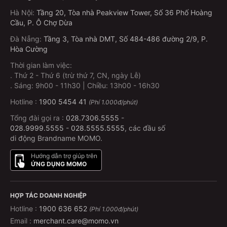
Hà Nội
:
Tầng 20, Tòa nhà Peakview Tower, Số 36 Phố Hoàng
Cầu, P. Ô Chợ Dừa
Đà Nẵng
:
Tầng 3, Tòa nhà DMT, Số 484-486 đường 2/9, P.
Hòa Cường
Thời gian làm việc:
.
Thứ 2 - Thứ 6 (trừ thứ 7, CN, ngày Lễ)
.
Sáng: 9h00 - 11h30 | Chiều: 13h00 - 16h30
Hotline :
1900 5454 41
(Phí 1.000đ/phút)
Tổng đài gọi ra :
028.7306.5555
-
028.9999.5555
-
028.5555.5555
, các đầu số
di động Brandname MOMO.
Hướng dẫn trợ giúp trên
ỨNG DỤNG MOMO
HỢP TÁC DOANH NGHIỆP
Hotline :
1900 636 652
(Phí 1.000đ/phút)
Email :
merchant.care@momo.vn