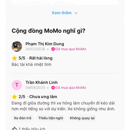
Hà Nội đi Chí Linh - Hải Dương
Hà Nội đi Đông Triều - Quảng Ninh
Xem thêm
Hà Nội đi Uông Bí - Quảng Ninh
Cộng đồng MoMo nghĩ gì?
Hà Nội đi Hạ Long - Quảng Ninh
Hạ Long - Quảng Ninh đi Hà Nội
Phạm Thị Kim Dung
Uông Bí - Quảng Ninh đi Hà Nội
24/02/2026
Đã mua qua MoMo
Đông Triều - Quảng Ninh đi Hà Nội
5/5
·
Rất hài lòng
Bác tài khá nhiệt tình
Chí Linh - Hải Dương đi Hà Nội
Bắc Ninh - Bắc Ninh đi Hà Nội
Trần Khánh Linh
T
09/09/2025
Đã mua qua MoMo
Văn phòng nhà xe:
2/5
·
Chưa ưng lắm
Văn phòng nhà xe Tùng Tuấn Limousine ở Quảng
Đang đi giữa đường thì xe hỏng làm chuyến đi kéo dài
Ninh Văn phòng Đông Triều Cạnh tượng đài anh hùng
hơn một tiếng so với dự kiến. Xe không giống như ảnh.
Đông Triều 1900888684
Xe đón trễ
Thiếu tiện nghi
Không quay lại
1
thấy hữu ích