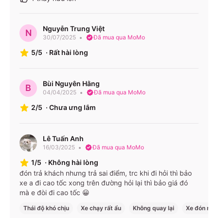
Nguyễn Trung Việt
N
30/07/2025
Đã mua qua MoMo
5/5
·
Rất hài lòng
Bùi Nguyên Hằng
B
04/04/2025
Đã mua qua MoMo
2/5
·
Chưa ưng lắm
Lê Tuấn Anh
16/03/2025
Đã mua qua MoMo
1/5
·
Không hài lòng
đón trả khách nhưng trả sai điểm, trc khi đi hỏi thì bảo
xe a đi cao tốc xong trên đường hỏi lại thì bảo giá đó
mà e đòi đi cao tốc 😀
Thái độ khó chịu
Xe chạy rất ẩu
Không quay lại
Xe đón rất 