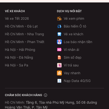
VÉ XE KHÁCH
DỊCH VỤ NỔI BẬT
Vé xe Tết 2026
Vé xem phim
Hồ Chí Minh - Đà Lạt
Bảo hiểm Ô tô
Hồ Chí Minh - Nha Trang
Vé xe khách
Hồ Chí Minh - Phan Thiết
Loa báo nhận tiền
Hà Nội - Hải Phòng
Ví nhân ái
Hà Nội - Đà Nẵng
Sim số đẹp
Hà Nội - Sa Pa
Ví trả sau
Vay nhanh
Nạp Data 4G/5G
CHĂM SÓC KHÁCH HÀNG
Hồ Chí Minh
:
Tầng 6, Tòa nhà Phú Mỹ Hưng, Số 08 đường
Hoàng Văn Thái, P. Tân Mỹ