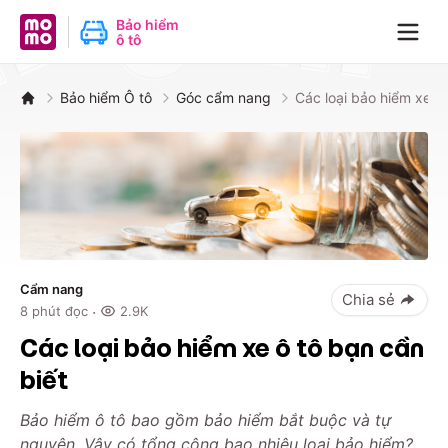
MoMo - Ứng dụng tài chính
Bảo hiểm
ô tô
Navig
Bảo hiểm Ô tô
Góc cẩm nang
Các loại bảo hiểm xe ô 
Cẩm nang
Chia sẻ
·
8
phút đọc
2.9K
Các loại bảo hiểm xe ô tô bạn cần
biết
Bảo hiểm ô tô bao gồm bảo hiểm bắt buộc và tự
nguyện. Vậy có tổng cộng bao nhiêu loại bảo hiểm?