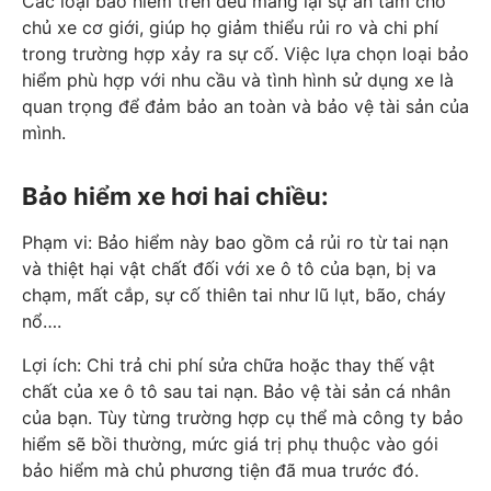
Các loại bảo hiểm trên đều mang lại sự an tâm cho
chủ xe cơ giới, giúp họ giảm thiểu rủi ro và chi phí
trong trường hợp xảy ra sự cố. Việc lựa chọn loại bảo
hiểm phù hợp với nhu cầu và tình hình sử dụng xe là
quan trọng để đảm bảo an toàn và bảo vệ tài sản của
mình.
Bảo hiểm xe hơi hai chiều:
Phạm vi: Bảo hiểm này bao gồm cả rủi ro từ tai nạn
và thiệt hại vật chất đối với xe ô tô của bạn, bị va
chạm, mất cắp, sự cố thiên tai như lũ lụt, bão, cháy
nổ….
Lợi ích: Chi trả chi phí sửa chữa hoặc thay thế vật
chất của xe ô tô sau tai nạn. Bảo vệ tài sản cá nhân
của bạn. Tùy từng trường hợp cụ thể mà công ty bảo
hiểm sẽ bồi thường, mức giá trị phụ thuộc vào gói
bảo hiểm mà chủ phương tiện đã mua trước đó.