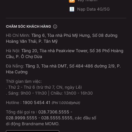
Nạp Data 4G/5G
CHĂM SÓC KHÁCH HÀNG
Hồ Chí Minh
:
Tầng 6, Tòa nhà Phú Mỹ Hưng, Số 08 đường
Hoàng Văn Thái, P. Tân Mỹ
Hà Nội
:
Tầng 20, Tòa nhà Peakview Tower, Số 36 Phố Hoàng
Cầu, P. Ô Chợ Dừa
Đà Nẵng
:
Tầng 3, Tòa nhà DMT, Số 484-486 đường 2/9, P.
Hòa Cường
Thời gian làm việc:
.
Thứ 2 - Thứ 6 (trừ thứ 7, CN, ngày Lễ)
.
Sáng: 9h00 - 11h30 | Chiều: 13h00 - 16h30
Hotline :
1900 5454 41
(Phí 1.000đ/phút)
Tổng đài gọi ra :
028.7306.5555
-
028.9999.5555
-
028.5555.5555
, các đầu số
di động Brandname MOMO.