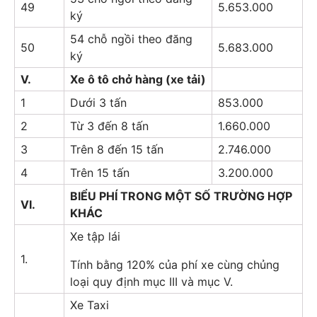
49
5.653.000
ký
54 chỗ ngồi theo đăng
50
5.683.000
ký
V.
Xe ô tô chở hàng (xe tải)
1
Dưới 3 tấn
853.000
2
Từ 3 đến 8 tấn
1.660.000
3
Trên 8 đến 15 tấn
2.746.000
4
Trên 15 tấn
3.200.000
BIỂU PHÍ TRONG MỘT SỐ TRƯỜNG HỢP
VI.
KHÁC
Xe tập lái
1.
Tính bằng 120% của phí xe cùng chủng
loại quy định mục III và mục V.
Xe Taxi