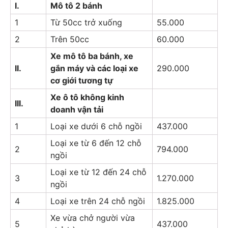
I.
Mô tô 2 bánh
1
Từ 50cc trở xuống
55.000
2
Trên 50cc
60.000
Xe mô tô ba bánh, xe
II.
gắn máy và các loại xe
290.000
cơ giới tương tự
Xe ô tô không kinh
III.
doanh vận tải
1
Loại xe dưới 6 chỗ ngồi
437.000
Loại xe từ 6 đến 12 chỗ
2
794.000
ngồi
Loại xe từ 12 đến 24 chỗ
3
1.270.000
ngồi
4
Loại xe trên 24 chỗ ngồi
1.825.000
Xe vừa chở người vừa
5
437.000