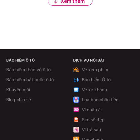
Xem thêm
BẢO HIỂM Ô TÔ
DỊCH VỤ NỔI BẬT
Bảo hiểm thân vỏ ô tô
Vé xem phim
Bảo hiểm bắt buộc ô tô
Bảo hiểm Ô tô
Khuyến mãi
Vé xe khách
Blog chia sẻ
Loa báo nhận tiền
Ví nhân ái
Sim số đẹp
Ví trả sau
Vay nhanh