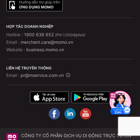
Hướng dẫn trợ giúp trên
ỨNG DỤNG MOMO
HỢP TÁC DOANH NGHIỆP
Hotline :
1900 636 652
(Phí 1.000đ/phút)
Email :
merchant.care@momo.vn
Website :
business.momo.vn
LIÊN HỆ TRUYỀN THÔNG
Email :
pr@mservice.com.vn
CÔNG TY CỔ PHẦN DỊCH VỤ DI ĐỘNG TRỰC TUYẾN