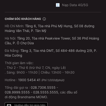
Phí bảo hiểm trách nhiệm dân sự ô tô bao nhiêu
Nạp Data 4G/5G
một năm?
Mức phí được quy định cố định tại Phụ lục I, Nghị
CHĂM SÓC KHÁCH HÀNG
định 67/2023/NĐ-CP, không phụ thuộc vào hãng xe
Hồ Chí Minh
:
Tầng 6, Tòa nhà Phú Mỹ Hưng, Số 08 đường
hay năm sản xuất mà phụ thuộc vào số chỗ ngồi và
Hoàng Văn Thái, P. Tân Mỹ
mục đích sử dụng:
Hà Nội
:
Tầng 20, Tòa nhà Peakview Tower, Số 36 Phố Hoàng
Ô tô dưới 6 chỗ, không kinh doanh vận tải:
Cầu, P. Ô Chợ Dừa
437.000 đồng/năm
Đà Nẵng
:
Tầng 3, Tòa nhà DMT, Số 484-486 đường 2/9, P.
Ô tô 6–11 chỗ, không kinh doanh vận tải: 794.000
Hòa Cường
đồng/năm
Thời gian làm việc:
.
Thứ 2 - Thứ 6 (trừ thứ 7, CN, ngày Lễ)
Ô tô dưới 6 chỗ, kinh doanh vận tải: 756.000
.
Sáng: 9h00 - 11h30 | Chiều: 13h00 - 16h30
đồng/năm
Hotline :
1900 5454 41
(Phí 1.000đ/phút)
Ô tô 6–11 chỗ, kinh doanh vận tải: 929.000
đồng/năm
Tổng đài gọi ra :
028.7306.5555
-
028.9999.5555
-
028.5555.5555
, các đầu số
Xe tập lái: bằng 120% phí xe cùng loại
di động Brandname MOMO.
Xe taxi: bằng 170% phí xe kinh doanh cùng số chỗ
Hướng dẫn trợ giúp trên