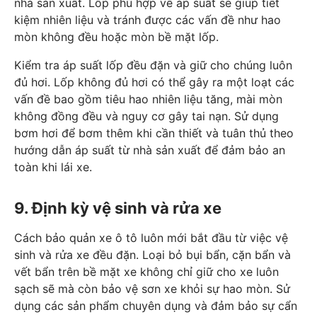
nhà sản xuất. Lốp phù hợp về áp suất sẽ giúp tiết
kiệm nhiên liệu và tránh được các vấn đề như hao
mòn không đều hoặc mòn bề mặt lốp.
Kiểm tra áp suất lốp đều đặn và giữ cho chúng luôn
đủ hơi. Lốp không đủ hơi có thể gây ra một loạt các
vấn đề bao gồm tiêu hao nhiên liệu tăng, mài mòn
không đồng đều và nguy cơ gây tai nạn. Sử dụng
bơm hơi để bơm thêm khi cần thiết và tuân thủ theo
hướng dẫn áp suất từ nhà sản xuất để đảm bảo an
toàn khi lái xe.
9. Định kỳ vệ sinh và rửa xe
Cách bảo quản xe ô tô luôn mới bắt đầu từ việc vệ
sinh và rửa xe đều đặn. Loại bỏ bụi bẩn, cặn bẩn và
vết bẩn trên bề mặt xe không chỉ giữ cho xe luôn
sạch sẽ mà còn bảo vệ sơn xe khỏi sự hao mòn. Sử
dụng các sản phẩm chuyên dụng và đảm bảo sự cẩn