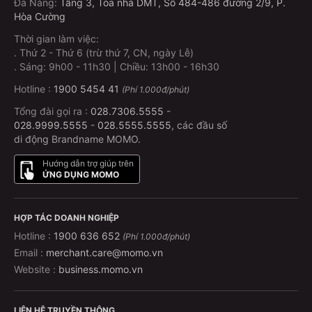
Đà Nẵng
:
Tầng 3, Tòa nhà DMT, Số 484-486 đường 2/9, P.
Hòa Cường
Thời gian làm việc:
.
Thứ 2 - Thứ 6 (trừ thứ 7, CN, ngày Lễ)
.
Sáng: 9h00 - 11h30 | Chiều: 13h00 - 16h30
Hotline :
1900 5454 41
(Phí 1.000đ/phút)
Tổng đài gọi ra :
028.7306.5555
-
028.9999.5555
-
028.5555.5555
, các đầu số
di động Brandname MOMO.
Hướng dẫn trợ giúp trên
ỨNG DỤNG MOMO
HỢP TÁC DOANH NGHIỆP
Hotline :
1900 636 652
(Phí 1.000đ/phút)
Email :
merchant.care@momo.vn
Website :
business.momo.vn
LIÊN HỆ TRUYỀN THÔNG