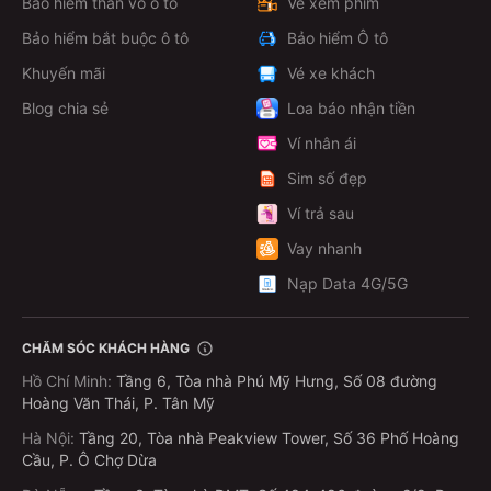
Bảo hiểm thân vỏ ô tô
Vé xem phim
Bảo hiểm bắt buộc ô tô
Bảo hiểm Ô tô
Khuyến mãi
Vé xe khách
Blog chia sẻ
Loa báo nhận tiền
Ví nhân ái
Sim số đẹp
Ví trả sau
Vay nhanh
Nạp Data 4G/5G
CHĂM SÓC KHÁCH HÀNG
Hồ Chí Minh
:
Tầng 6, Tòa nhà Phú Mỹ Hưng, Số 08 đường
Hoàng Văn Thái, P. Tân Mỹ
Hà Nội
:
Tầng 20, Tòa nhà Peakview Tower, Số 36 Phố Hoàng
Cầu, P. Ô Chợ Dừa