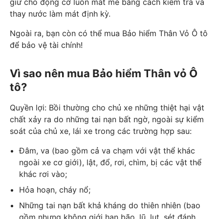
giữ cho động cơ luôn mát mẻ bằng cách kiểm tra và
thay nước làm mát định kỳ.
Ngoài ra, bạn còn có thể mua Bảo hiểm Thân Vỏ Ô tô
để bảo vệ tài chính!
Vì sao nên mua Bảo hiểm Thân vỏ Ô
tô?
Quyền lợi: Bồi thường cho chủ xe những thiệt hại vật
chất xảy ra do những tai nạn bất ngờ, ngoài sự kiểm
soát của chủ xe, lái xe trong các trường hợp sau:
Đâm, va (bao gồm cả va chạm với vật thể khác
ngoài xe cơ giới), lật, đổ, rơi, chìm, bị các vật thể
khác rơi vào;
Hỏa hoạn, cháy nổ;
Những tai nạn bất khả kháng do thiên nhiên (bao
gồm nhưng không giới hạn bão, lũ, lụt, sét đánh,