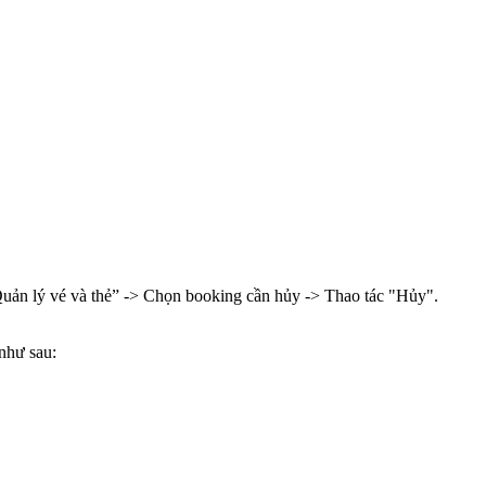
 “Quản lý vé và thẻ” -> Chọn booking cần hủy -> Thao tác "Hủy".
như sau: