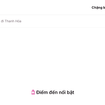
Chặng 
 đi Thanh Hóa
Điểm đến nổi bật
 Nẵng
Đà Lạt
hú Quốc
Hồ Chí Minh