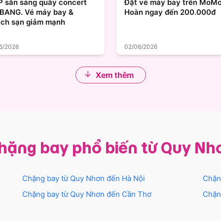
.P sẵn sàng quẩy concert
Đặt vé máy bay trên MoMo
BANG. Vé máy bay &
Hoàn ngay đến 200.000đ
ch sạn giảm mạnh
6/2026
02/06/2026
Xem thêm
hặng bay phổ biến từ Quy Nh
Chặng bay từ
Quy Nhơn
đến
Hà Nội
Chặn
Chặng bay từ
Quy Nhơn
đến
Cần Thơ
Chặn