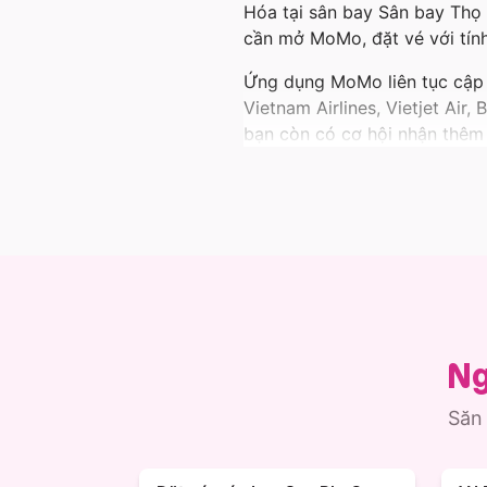
Hóa tại sân bay Sân bay Thọ 
cần mở MoMo, đặt vé với tính
Ứng dụng MoMo liên tục cập n
Vietnam Airlines, Vietjet Air
bạn còn có cơ hội nhận thêm 
hơn khi thông tin vé máy ba
Không chỉ có vé đi Thanh Hó
vùng đất khác.
Cùng MoMo tận hưởng chuyến
Ng
Săn