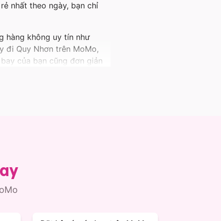
ẻ nhất theo ngày, bạn chỉ
ng hàng không uy tín như
 bay đi Quy Nhơn trên MoMo,
h bay của bạn cũng đơn giản
cất cánh khám phá nhiều
bay
MoMo