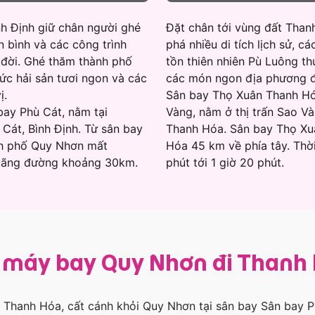
h Định giữ chân người ghé
Đặt chân tới vùng đất Than
 bình và các công trình
phá nhiều di tích lịch sử, c
u đời. Ghé thăm thành phố
tồn thiên nhiên Pù Luông th
ức hải sản tươi ngon và các
các món ngon địa phương đ
ị.
Sân bay Thọ Xuân Thanh Hó
bay Phù Cát, nằm tại
Vàng, nằm ở thị trấn Sao Và
Cát, Bình Định. Từ sân bay
Thanh Hóa. Sân bay Thọ Xu
nh phố Quy Nhơn mất
Hóa 45 km về phía tây. Thờ
quãng đường khoảng 30km.
phút tới 1 giờ 20 phút.
é máy bay Quy Nhơn đi Thanh
Thanh Hóa, cất cánh khỏi Quy Nhơn tại sân bay Sân bay P