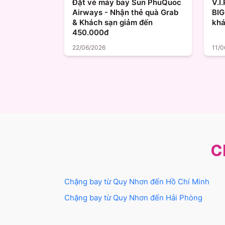
Đặt vé máy bay Sun PhuQuoc
V.I
Airways - Nhận thẻ quà Grab
BIG
& Khách sạn giảm đến
khá
450.000đ
22/06/2026
11/0
C
Chặng bay từ
Quy Nhơn
đến
Hồ Chí Minh
Chặng bay từ
Quy Nhơn
đến
Hải Phòng