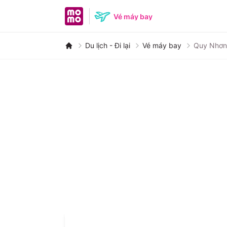
MoMo home page
Vé máy bay
Du lịch - Đi lại
Vé máy bay
Quy Nhơn
Nha Trang
Đà
Huế
P