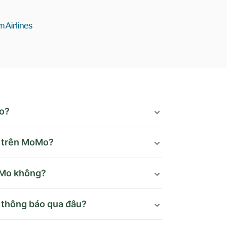
o?
o trên MoMo?
oMo không?
c thông báo qua đâu?