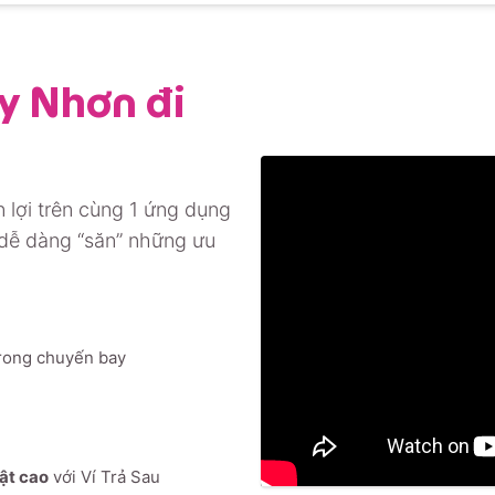
y Nhơn đi
 lợi trên cùng 1 ứng dụng
 dễ dàng “săn” những ưu
rong chuyến bay
mật cao
với Ví Trả Sau