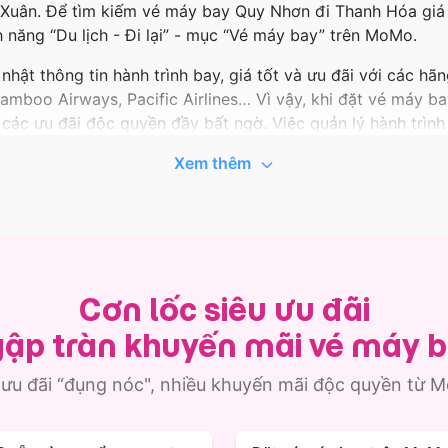
Xuân. Để tìm kiếm vé máy bay Quy Nhơn đi Thanh Hóa giá r
 năng “Du lịch - Đi lại” - mục “Vé máy bay” trên MoMo.
hật thông tin hành trình bay, giá tốt và ưu đãi với các hã
, Bamboo Airways, Pacific Airlines… Vì vậy, khi đặt vé máy
các ưu đãi độc quyền đầy bất ngờ. Việc quản lý hành trìn
y Quy Nhơn đi Thanh Hóa được lưu ngay trong ứng dụng.
Xem thêm
a, MoMo còn có vô vàn lựa chọn chuyến bay từ Quy Nhơn, 
 bay Quy Nhơn - Thanh Hóa giá tốt nhất nhé!
Cơn lốc siêu ưu đãi
ập tràn khuyến mãi vé máy 
 ưu đãi “đụng nóc", nhiều khuyến mãi độc quyền từ 