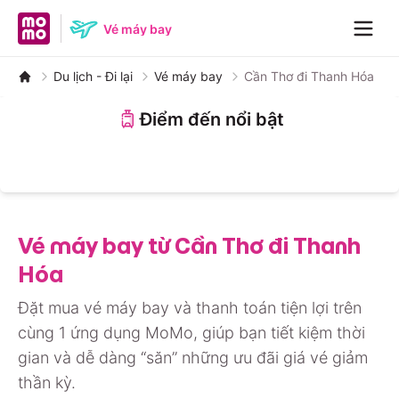
MoMo home page
Vé máy bay
Navig
Du lịch - Đi lại
Vé máy bay
Cần Thơ đi Thanh Hóa
Điểm đến nổi bật
Nha Trang
Đà Nẵng
Đà Lạt
Hà Nội
Huế
Phú Quốc
Hồ Chí Minh
Quảng Bình
Vé máy bay từ Cần Thơ đi Thanh
Hóa
Đặt mua vé máy bay và thanh toán tiện lợi trên
cùng 1 ứng dụng MoMo, giúp bạn tiết kiệm thời
gian và dễ dàng “săn” những ưu đãi giá vé giảm
thần kỳ.