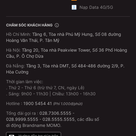
Nạp Data 4G/5G
CHĂM SÓC KHÁCH HÀNG
Hồ Chí Minh
:
Tầng 6, Tòa nhà Phú Mỹ Hưng, Số 08 đường
Hoàng Văn Thái, P. Tân Mỹ
Hà Nội
:
Tầng 20, Tòa nhà Peakview Tower, Số 36 Phố Hoàng
Cầu, P. Ô Chợ Dừa
Đà Nẵng
:
Tầng 3, Tòa nhà DMT, Số 484-486 đường 2/9, P.
Hòa Cường
Thời gian làm việc:
.
Thứ 2 - Thứ 6 (trừ thứ 7, CN, ngày Lễ)
.
Sáng: 9h00 - 11h30 | Chiều: 13h00 - 16h30
Hotline :
1900 5454 41
(Phí 1.000đ/phút)
Tổng đài gọi ra :
028.7306.5555
-
028.9999.5555
-
028.5555.5555
, các đầu số
di động Brandname MOMO.
Hướng dẫn trợ giúp trên