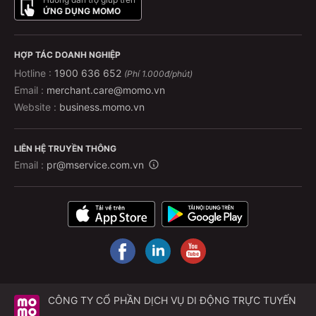
ỨNG DỤNG MOMO
HỢP TÁC DOANH NGHIỆP
Hotline :
1900 636 652
(Phí 1.000đ/phút)
Email :
merchant.care@momo.vn
Website :
business.momo.vn
LIÊN HỆ TRUYỀN THÔNG
Email :
pr@mservice.com.vn
CÔNG TY CỔ PHẦN DỊCH VỤ DI ĐỘNG TRỰC TUYẾN