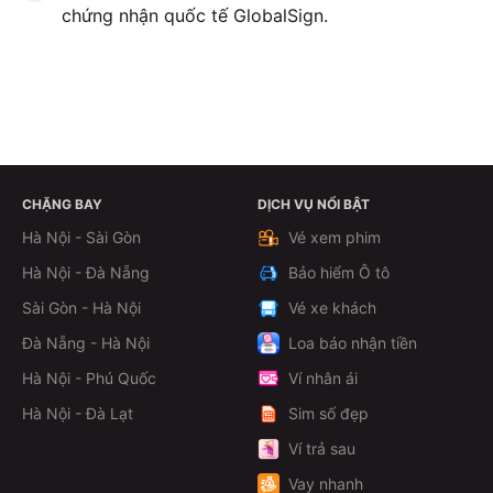
chứng nhận quốc tế GlobalSign.
CHẶNG BAY
DỊCH VỤ NỔI BẬT
ĐẶT VÉ NGAY
Hà Nội - Sài Gòn
Vé xem phim
Hà Nội - Đà Nẵng
Bảo hiểm Ô tô
Sài Gòn - Hà Nội
Vé xe khách
Đà Nẵng - Hà Nội
Loa báo nhận tiền
Hà Nội - Phú Quốc
Ví nhân ái
Hà Nội - Đà Lạt
Sim số đẹp
Ví trả sau
Vay nhanh