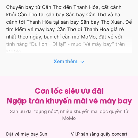
Chuyến bay từ Cần Thơ đến Thanh Hóa, cất cánh
khỏi Cần Thơ tại sân bay Sân bay Cần Thơ và hạ
cánh tới Thanh Hóa tại sân bay Sân bay Thọ Xuân. Để
tìm kiếm vé máy bay Cần Thơ đi Thanh Hóa giá rẻ
nhất theo ngày, bạn chỉ cần mở MoMo, đặt vé với
tính năng “Du lịch - Đi lại” - mục “Vé máy bay” trên
MoMo.
Xem thêm
Ứng dụng MoMo liên tục cập nhật thông tin hành
trình bay, giá tốt và ưu đãi với các hãng hàng không
uy tín như Vietnam Airlines, Vietjet Air, Bamboo
Airways, Pacific Airlines… Vì vậy, khi đặt vé máy bay
Cơn lốc siêu ưu đãi
đi Cần Thơ trên MoMo, bạn còn có cơ hội nhận thêm
Ngập tràn khuyến mãi vé máy bay
các ưu đãi độc quyền đầy bất ngờ. Việc quản lý hành
trình bay của bạn cũng đơn giản hơn khi thông tin vé
Săn ưu đãi “đụng nóc", nhiều khuyến mãi độc quyền từ
máy bay Cần Thơ đi Thanh Hóa được lưu ngay trong
MoMo
ứng dụng.
Đặt vé máy bay Sun
V.I.P sẵn sàng quẩy concert
Không chỉ có vé đi Thanh Hóa, MoMo còn có vô vàn