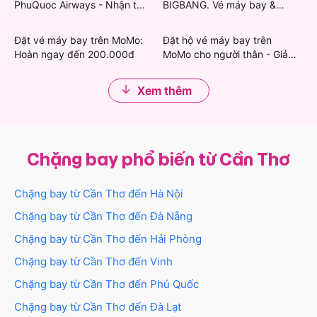
PhuQuoc Airways - Nhận thẻ
BIGBANG. Vé máy bay &
lựa chọn chuyến bay từ Cần Thơ, cất cánh khám phá
quà Grab & Khách sạn giảm
khách sạn giảm mạnh
nhiều vùng đất khác.
đến 450.000đ
Đặt vé máy bay trên MoMo:
Đặt hộ vé máy bay trên
Hoàn ngay đến 200.000đ
MoMo cho người thân - Giảm
Cùng MoMo tận hưởng chuyến bay Cần Thơ - Thanh
đến 200.000đ
Hóa giá tốt nhất nhé!
Xem thêm
Chặng bay phổ biến từ Cần Thơ
Chặng bay từ
Cần Thơ
đến
Hà Nội
Chặng bay từ
Cần Thơ
đến
Đà Nẵng
Chặng bay từ
Cần Thơ
đến
Hải Phòng
Chặng bay từ
Cần Thơ
đến
Vinh
Chặng bay từ
Cần Thơ
đến
Phú Quốc
Chặng bay từ
Cần Thơ
đến
Đà Lạt