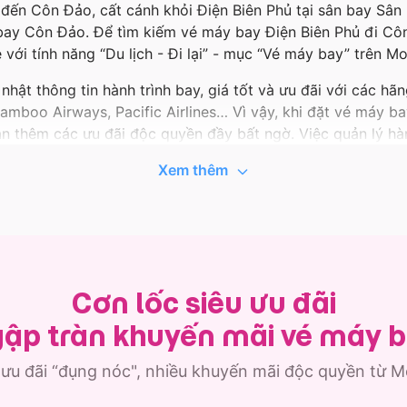
đến Côn Đảo, cất cánh khỏi Điện Biên Phủ tại sân bay Sân
bay Côn Đảo. Để tìm kiếm vé máy bay Điện Biên Phủ đi Côn
với tính năng “Du lịch - Đi lại” - mục “Vé máy bay” trên M
hật thông tin hành trình bay, giá tốt và ưu đãi với các hã
, Bamboo Airways, Pacific Airlines… Vì vậy, khi đặt vé máy b
n thêm các ưu đãi độc quyền đầy bất ngờ. Việc quản lý hà
é máy bay Điện Biên Phủ đi Côn Đảo được lưu ngay trong ứ
Xem thêm
 MoMo còn có vô vàn lựa chọn chuyến bay từ Điện Biên Phủ
bay Điện Biên Phủ - Côn Đảo giá tốt nhất nhé!
Cơn lốc siêu ưu đãi
ập tràn khuyến mãi vé máy 
 ưu đãi “đụng nóc", nhiều khuyến mãi độc quyền từ 