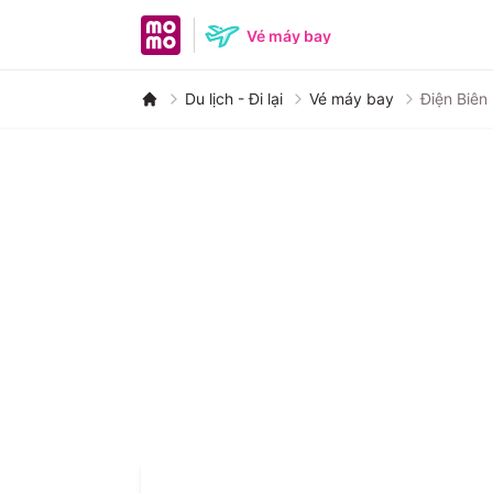
MoMo home page
Vé máy bay
Du lịch - Đi lại
Vé máy bay
Điện Biên
Nha Trang
Đà
Huế
P