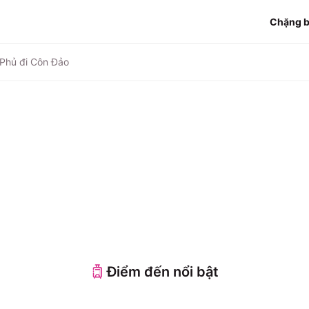
Chặng 
 Phủ đi Côn Đảo
Điểm đến nổi bật
 Nẵng
Đà Lạt
hú Quốc
Hồ Chí Minh