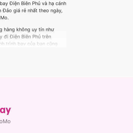
 bay Điện Biên Phủ và hạ cánh
 Đảo giá rẻ nhất theo ngày,
oMo.
ng hàng không uy tín như
ay đi Điện Biên Phủ trên
nh trình bay của bạn cũng
ng dụng.
, cất cánh khám phá nhiều
bay
MoMo