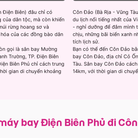
h Điện Biên) đâu chỉ có
Côn Đảo (Bà Rịa - Vũng Tàu
ng của dân tộc, mà còn khiến
du lịch nổi tiếng nhất của 
 núi rừng hoang sơ và
- nghỉ dưỡng để đắm mình t
 hóa của các đồng bào dân
chịu, những bãi biển xanh 
tích lịch sử.
còn gọi là sân bay Mường
Bạn có thể đến Côn Đảo bằn
anh Trường, TP. Điện Biên
bay Côn Đảo, địa chỉ Cỏ Ốn
Điện Biên Phủ chỉ cách trung
Tàu. Sân bay Côn Đảo cách
hời gian di chuyển khoảng
14km, với thời gian di chu
 máy bay Điện Biên Phủ đi Cô