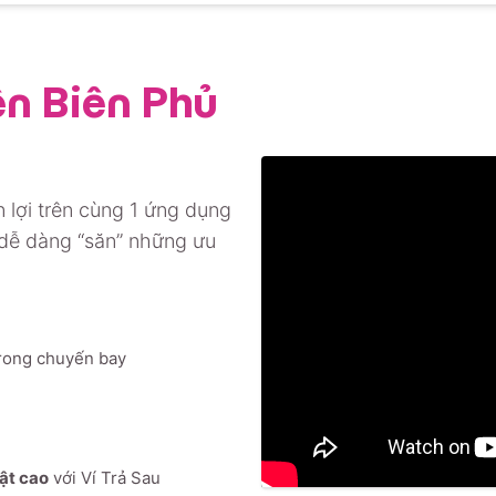
ện Biên Phủ
 lợi trên cùng 1 ứng dụng
 dễ dàng “săn” những ưu
rong chuyến bay
mật cao
với Ví Trả Sau