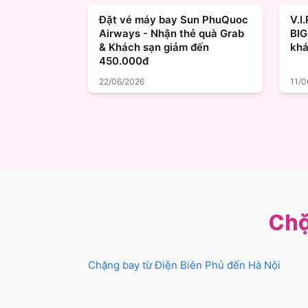
Đặt vé máy bay Sun PhuQuoc
V.I
Airways - Nhận thẻ quà Grab
BIG
& Khách sạn giảm đến
khá
450.000đ
22/06/2026
11/0
Chặ
Chặng bay từ
Điện Biên Phủ
đến
Hà Nội