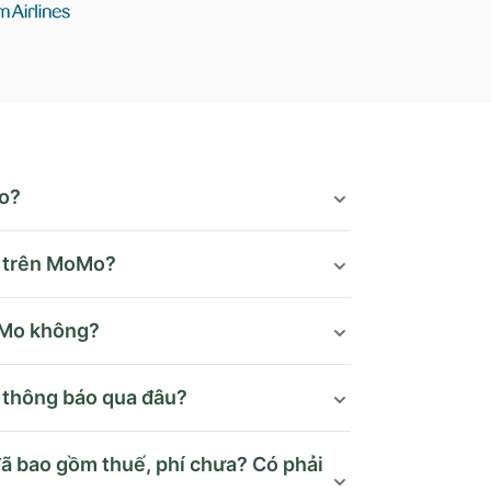
o?
o trên MoMo?
oMo không?
c thông báo qua đâu?
đã bao gồm thuế, phí chưa? Có phải