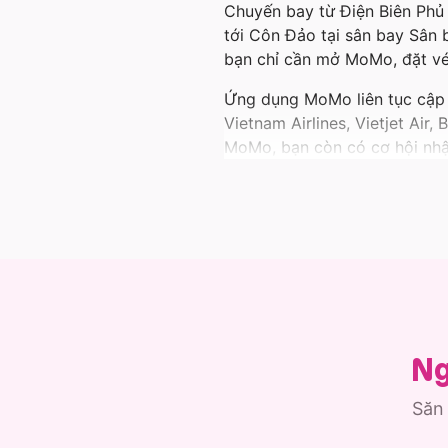
Chuyến bay từ Điện Biên Phủ 
tới Côn Đảo tại sân bay Sân 
bạn chỉ cần mở MoMo, đặt vé 
Ứng dụng MoMo liên tục cập n
Vietnam Airlines, Vietjet Air
MoMo, bạn còn có cơ hội nhậ
đơn giản hơn khi thông tin v
Không chỉ có vé đi Côn Đảo,
vùng đất khác.
Cùng MoMo tận hưởng chuyến 
Ng
Săn