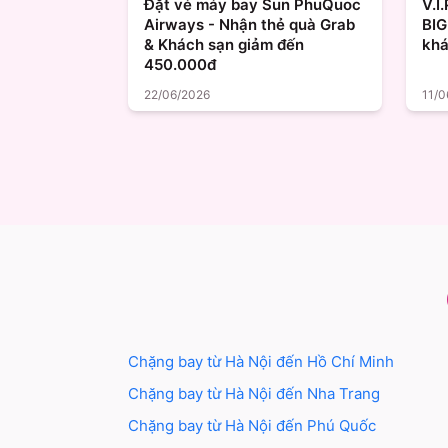
Đặt vé máy bay Sun PhuQuoc
V.I
Airways - Nhận thẻ quà Grab
BIG
& Khách sạn giảm đến
khá
450.000đ
22/06/2026
11/0
Chặng bay từ
Hà Nội
đến
Hồ Chí Minh
Chặng bay từ
Hà Nội
đến
Nha Trang
Chặng bay từ
Hà Nội
đến
Phú Quốc