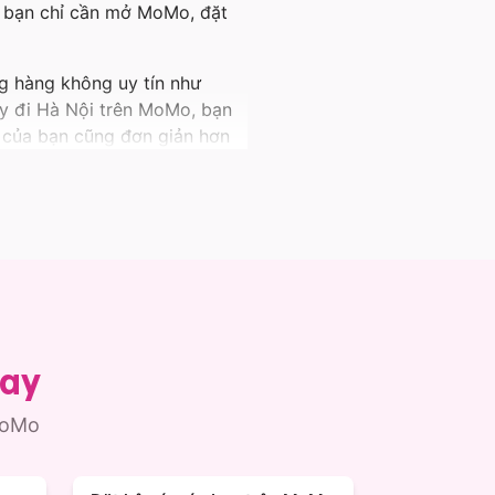
, bạn chỉ cần mở MoMo, đặt
ng hàng không uy tín như
bay đi Hà Nội trên MoMo, bạn
y của bạn cũng đơn giản hơn
ánh khám phá nhiều vùng đất
bay
MoMo