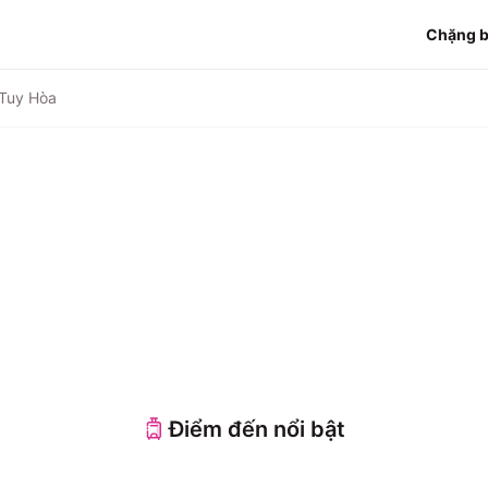
Chặng 
 Tuy Hòa
Điểm đến nổi bật
 Nẵng
Đà Lạt
hú Quốc
Hồ Chí Minh