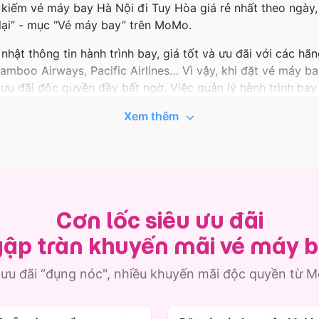
 kiếm vé máy bay Hà Nội đi Tuy Hòa giá rẻ nhất theo ngày
i lại” - mục “Vé máy bay” trên MoMo.
hật thông tin hành trình bay, giá tốt và ưu đãi với các hã
, Bamboo Airways, Pacific Airlines… Vì vậy, khi đặt vé máy 
ưu đãi độc quyền đầy bất ngờ. Việc quản lý hành trình ba
Nội đi Tuy Hòa được lưu ngay trong ứng dụng.
Xem thêm
 MoMo còn có vô vàn lựa chọn chuyến bay từ Hà Nội, cất c
bay Hà Nội - Tuy Hòa giá tốt nhất nhé!
Cơn lốc siêu ưu đãi
ập tràn khuyến mãi vé máy 
 ưu đãi “đụng nóc", nhiều khuyến mãi độc quyền từ 