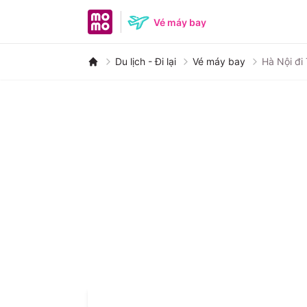
MoMo home page
Vé máy bay
Du lịch - Đi lại
Vé máy bay
Hà Nội đi
Nha Trang
Đà
Huế
P