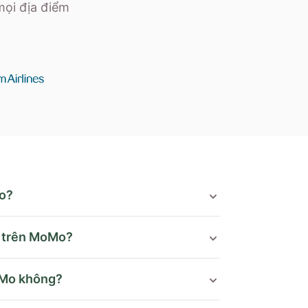
mọi địa điểm
o?
o trên MoMo?
oMo không?