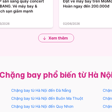
.P sẵn sàng quẩy concert
Đặt vé máy bay trên MoMo
BANG. Vé máy bay &
Hoàn ngay đến 200.000đ
ch sạn giảm mạnh
6/2026
02/06/2026
Xem thêm
Chặng bay phổ biến từ Hà Nộ
Chặng bay từ
Hà Nội
đến
Đà Nẵng
Chặn
Chặng bay từ
Hà Nội
đến
Buôn Ma Thuột
Chặn
Chặng bay từ
Hà Nội
đến
Quy Nhơn
Chặn