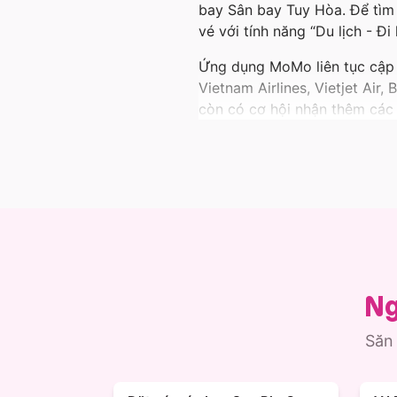
bay Sân bay Tuy Hòa. Để tìm
vé với tính năng “Du lịch - Đ
Ứng dụng MoMo liên tục cập n
Vietnam Airlines, Vietjet Air
còn có cơ hội nhận thêm các 
khi thông tin vé máy bay Hà 
Không chỉ có vé đi Tuy Hòa,
khác.
Cùng MoMo tận hưởng chuyến 
Ng
Săn