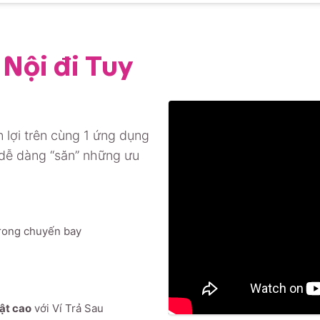
Nội đi Tuy
 lợi trên cùng 1 ứng dụng
 dễ dàng “săn” những ưu
rong chuyến bay
mật cao
với Ví Trả Sau