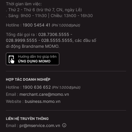
Thời gian làm việc:
.
Thứ 2 - Thứ 6 (trừ thứ 7, CN, ngày Lễ)
.
Sáng: 9h00 - 11h30 | Chiều: 13h00 - 16h30
Hotline :
1900 5454 41
(Phí 1.000đ/phút)
Tổng đài gọi ra :
028.7306.5555
-
028.9999.5555
-
028.5555.5555
, các đầu số
di động Brandname MOMO.
Hướng dẫn trợ giúp trên
ỨNG DỤNG MOMO
HỢP TÁC DOANH NGHIỆP
Hotline :
1900 636 652
(Phí 1.000đ/phút)
Email :
merchant.care@momo.vn
Website :
business.momo.vn
LIÊN HỆ TRUYỀN THÔNG
Email :
pr@mservice.com.vn