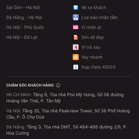
Sài Gòn - Hà Nội
Vé xe khách
Đà Nẵng - Hà Nội
Loa báo nhận tiền
Hà Nội - Phú Quốc
Ví nhân ái
Hà Nội - Đà Lạt
Sim số đẹp
Ví trả sau
Vay nhanh
Nạp Data 4G/5G
CHĂM SÓC KHÁCH HÀNG
Hồ Chí Minh
:
Tầng 6, Tòa nhà Phú Mỹ Hưng, Số 08 đường
Hoàng Văn Thái, P. Tân Mỹ
Hà Nội
:
Tầng 20, Tòa nhà Peakview Tower, Số 36 Phố Hoàng
Cầu, P. Ô Chợ Dừa
Đà Nẵng
:
Tầng 3, Tòa nhà DMT, Số 484-486 đường 2/9, P.
Hòa Cường