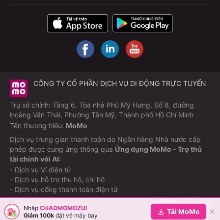
CÔNG TY CỔ PHẦN DỊCH VỤ DI ĐỘNG TRỰC TUYẾN
Trụ sở chính: Tầng 6, Tòa nhà Phú Mỹ Hưng, Số 8, đường
Hoàng Văn Thái, Phường Tân Mỹ, Thành phố Hồ Chí Minh
Tên thương hiệu:
MoMo
Dịch vụ trung gian thanh toán do Ngân hàng Nhà nước cấp
phép được cung ứng thông qua
Ứng dụng MoMo - Trợ thủ
tài chính với AI:
- Dịch vụ Ví điện tử
- Dịch vụ hỗ trợ thu hộ, chi hộ
- Dịch vụ cổng thanh toán điện tử
Nhập
CHAOMOMOZUI
©Copyright M_Service
2026
Tải MoMo
Giảm 100k
đặt vé máy bay