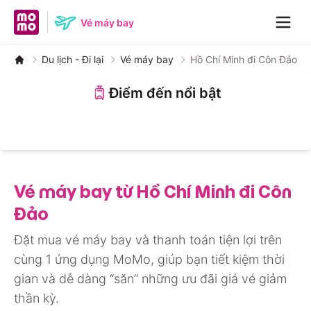
MoMo home page
Vé máy bay
Navig
Du lịch - Đi lại
Vé máy bay
Hồ Chí Minh đi Côn Đảo
Điểm đến nổi bật
Nha Trang
Đà Nẵng
Đà Lạt
Hà Nội
Huế
Phú Quốc
Hồ Chí Minh
Quảng Bình
Vé máy bay từ Hồ Chí Minh đi Côn
Đảo
Đặt mua vé máy bay và thanh toán tiện lợi trên
cùng 1 ứng dụng MoMo, giúp bạn tiết kiệm thời
gian và dễ dàng “săn” những ưu đãi giá vé giảm
thần kỳ.