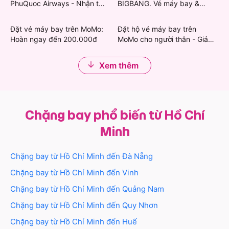
PhuQuoc Airways - Nhận thẻ
BIGBANG. Vé máy bay &
lựa chọn chuyến bay từ Hồ Chí Minh, cất cánh khám
quà Grab & Khách sạn giảm
khách sạn giảm mạnh
phá nhiều vùng đất khác.
đến 450.000đ
Đặt vé máy bay trên MoMo:
Đặt hộ vé máy bay trên
Hoàn ngay đến 200.000đ
MoMo cho người thân - Giảm
Cùng MoMo tận hưởng chuyến bay Hồ Chí Minh -
đến 200.000đ
Côn Đảo giá tốt nhất nhé!
Xem thêm
Chặng bay phổ biến từ Hồ Chí
Minh
Chặng bay từ
Hồ Chí Minh
đến
Đà Nẵng
Chặng bay từ
Hồ Chí Minh
đến
Vinh
Chặng bay từ
Hồ Chí Minh
đến
Quảng Nam
Chặng bay từ
Hồ Chí Minh
đến
Quy Nhơn
Chặng bay từ
Hồ Chí Minh
đến
Huế