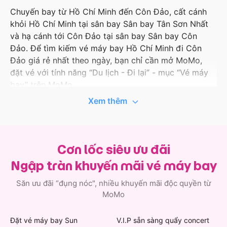
Chuyến bay từ Hồ Chí Minh đến Côn Đảo, cất cánh
khỏi Hồ Chí Minh tại sân bay Sân bay Tân Sơn Nhất
và hạ cánh tới Côn Đảo tại sân bay Sân bay Côn
Đảo. Để tìm kiếm vé máy bay Hồ Chí Minh đi Côn
Đảo giá rẻ nhất theo ngày, bạn chỉ cần mở MoMo,
đặt vé với tính năng “Du lịch - Đi lại” - mục “Vé máy
bay” trên MoMo.
Xem thêm
Ứng dụng MoMo liên tục cập nhật thông tin hành
trình bay, giá tốt và ưu đãi với các hãng hàng không
uy tín như Vietnam Airlines, Vietjet Air, Bamboo
Airways, Pacific Airlines… Vì vậy, khi đặt vé máy bay
Cơn lốc siêu ưu đãi
đi Hồ Chí Minh trên MoMo, bạn còn có cơ hội nhận
Ngập tràn khuyến mãi vé máy bay
thêm các ưu đãi độc quyền đầy bất ngờ. Việc quản lý
hành trình bay của bạn cũng đơn giản hơn khi thông
Săn ưu đãi “đụng nóc", nhiều khuyến mãi độc quyền từ
tin vé máy bay Hồ Chí Minh đi Côn Đảo được lưu
MoMo
ngay trong ứng dụng.
Đặt vé máy bay Sun
V.I.P sẵn sàng quẩy concert
Không chỉ có vé đi Côn Đảo, MoMo còn có vô vàn