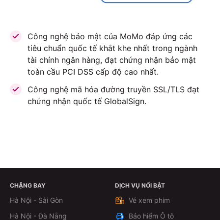
Công nghệ bảo mật của MoMo đáp ứng các
tiêu chuẩn quốc tế khắt khe nhất trong ngành
tài chính ngân hàng, đạt chứng nhận bảo mật
toàn cầu PCI DSS cấp độ cao nhất.
Công nghệ mã hóa đường truyền SSL/TLS đạt
chứng nhận quốc tế GlobalSign.
CHẶNG BAY
DỊCH VỤ NỔI BẬT
ĐẶT VÉ NGAY
Hà Nội - Sài Gòn
Vé xem phim
Hà Nội - Đà Nẵng
Bảo hiểm Ô tô