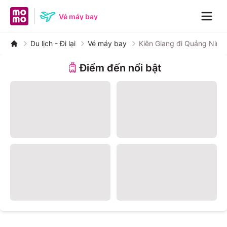
MoMo home page
Vé máy bay
Navig
Du lịch - Đi lại
Vé máy bay
Kiên Giang đi Quảng Ninh
Điểm đến nổi bật