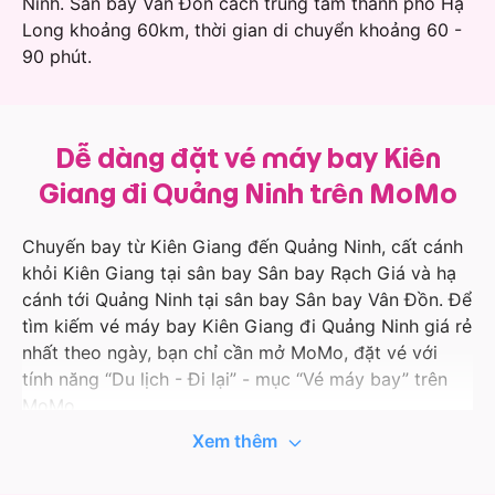
Ninh. Sân bay Vân Đồn cách trung tâm thành phố Hạ
Long khoảng 60km, thời gian di chuyển khoảng 60 -
90 phút.
Dễ dàng đặt vé máy bay Kiên
Giang đi Quảng Ninh trên MoMo
Chuyến bay từ Kiên Giang đến Quảng Ninh, cất cánh
khỏi Kiên Giang tại sân bay Sân bay Rạch Giá và hạ
cánh tới Quảng Ninh tại sân bay Sân bay Vân Đồn. Để
tìm kiếm vé máy bay Kiên Giang đi Quảng Ninh giá rẻ
nhất theo ngày, bạn chỉ cần mở MoMo, đặt vé với
tính năng “Du lịch - Đi lại” - mục “Vé máy bay” trên
MoMo.
Xem thêm
Ứng dụng MoMo liên tục cập nhật thông tin hành
trình bay, giá tốt và ưu đãi với các hãng hàng không