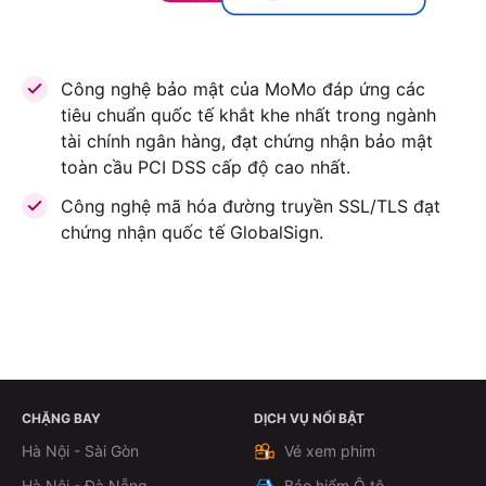
Công nghệ bảo mật của MoMo đáp ứng các
tiêu chuẩn quốc tế khắt khe nhất trong ngành
tài chính ngân hàng, đạt chứng nhận bảo mật
toàn cầu PCI DSS cấp độ cao nhất.
Công nghệ mã hóa đường truyền SSL/TLS đạt
chứng nhận quốc tế GlobalSign.
CHẶNG BAY
DỊCH VỤ NỔI BẬT
ĐẶT VÉ NGAY
Hà Nội - Sài Gòn
Vé xem phim
Hà Nội - Đà Nẵng
Bảo hiểm Ô tô