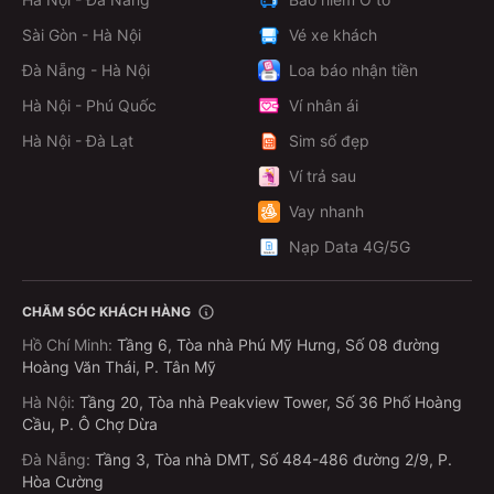
Sài Gòn - Hà Nội
Vé xe khách
Đà Nẵng - Hà Nội
Loa báo nhận tiền
Hà Nội - Phú Quốc
Ví nhân ái
Hà Nội - Đà Lạt
Sim số đẹp
Ví trả sau
Vay nhanh
Nạp Data 4G/5G
CHĂM SÓC KHÁCH HÀNG
Hồ Chí Minh
:
Tầng 6, Tòa nhà Phú Mỹ Hưng, Số 08 đường
Hoàng Văn Thái, P. Tân Mỹ
Hà Nội
:
Tầng 20, Tòa nhà Peakview Tower, Số 36 Phố Hoàng
Cầu, P. Ô Chợ Dừa
Đà Nẵng
:
Tầng 3, Tòa nhà DMT, Số 484-486 đường 2/9, P.
Hòa Cường