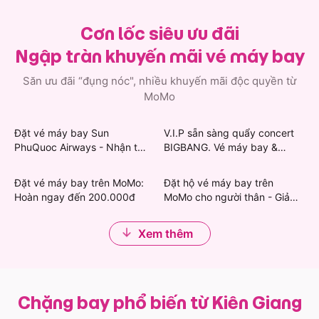
uy tín như Vietnam Airlines, Vietjet Air, Bamboo
Airways, Pacific Airlines… Vì vậy, khi đặt vé máy bay
Cơn lốc siêu ưu đãi
đi Kiên Giang trên MoMo, bạn còn có cơ hội nhận
Ngập tràn khuyến mãi vé máy bay
thêm các ưu đãi độc quyền đầy bất ngờ. Việc quản lý
hành trình bay của bạn cũng đơn giản hơn khi thông
Săn ưu đãi “đụng nóc", nhiều khuyến mãi độc quyền từ
tin vé máy bay Kiên Giang đi Quảng Ninh được lưu
MoMo
ngay trong ứng dụng.
Đặt vé máy bay Sun
V.I.P sẵn sàng quẩy concert
Không chỉ có vé đi Quảng Ninh, MoMo còn có vô vàn
PhuQuoc Airways - Nhận thẻ
BIGBANG. Vé máy bay &
lựa chọn chuyến bay từ Kiên Giang, cất cánh khám
quà Grab & Khách sạn giảm
khách sạn giảm mạnh
phá nhiều vùng đất khác.
đến 450.000đ
Đặt vé máy bay trên MoMo:
Đặt hộ vé máy bay trên
Hoàn ngay đến 200.000đ
MoMo cho người thân - Giảm
Cùng MoMo tận hưởng chuyến bay Kiên Giang -
đến 200.000đ
Quảng Ninh giá tốt nhất nhé!
Xem thêm
Chặng bay phổ biến từ Kiên Giang