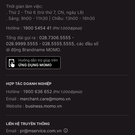
Thời gian làm việc:
.
Thứ 2 - Thứ 6 (trừ thứ 7, CN, ngày Lễ)
.
Sáng: 9h00 - 11h30 | Chiều: 13h00 - 16h30
Hotline :
1900 5454 41
(Phí 1.000đ/phút)
Tổng đài gọi ra :
028.7306.5555
-
028.9999.5555
-
028.5555.5555
, các đầu số
di động Brandname MOMO.
Hướng dẫn trợ giúp trên
ỨNG DỤNG MOMO
HỢP TÁC DOANH NGHIỆP
Hotline :
1900 636 652
(Phí 1.000đ/phút)
Email :
merchant.care@momo.vn
Website :
business.momo.vn
LIÊN HỆ TRUYỀN THÔNG
Email :
pr@mservice.com.vn