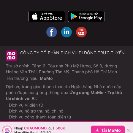
CÔNG TY CỔ PHẦN DỊCH VỤ DI ĐỘNG TRỰC TUYẾN
Trụ sở chính: Tầng 6, Tòa nhà Phú Mỹ Hưng, Số 8, đường
Hoàng Văn Thái, Phường Tân Mỹ, Thành phố Hồ Chí Minh
Tên thương hiệu:
MoMo
Dịch vụ trung gian thanh toán do Ngân hàng Nhà nước cấp
phép được cung ứng thông qua
Ứng dụng MoMo - Trợ thủ
tài chính với AI:
- Dịch vụ Ví điện tử
- Dịch vụ hỗ trợ thu hộ, chi hộ
- Dịch vụ cổng thanh toán điện tử
Nhập
CHAOMOMO
, quà
500K
©Copyright M_Service
2026
Tải MoMo
Nạp điện thoại, 4G/5G...